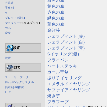
漆黒の傘
兵法書
黄色の傘
手裏剣
赤色の傘
矢
緑色の傘
ブレット(弾丸)
マスタリー
(スキルブック)
菫色の傘
包み
金砕棒
変身
シェラプマント(赤)
シェラプマント(白)
シェラプマント(青)
設置
Sイヤリング(銀)
設置
フライパン
ハートステッキ
ETC
カール帯剣
振り子イヤリング
ストーリーブック
鉱石-宝石-クリスタル
エメラルドイヤリング
促進剤-製作法
サファイアイヤリング
ETC
焼き芋
フラフープ