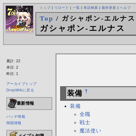
トップ
|
リロード
|
一覧
|
単語検索
|
最終更新
|
ヘルプ
Top
/ ガシャポン-エルナス
ガシャポン-エルナス
累計: 22
本日: 2
昨日: 1
アーカイブトップ
DropWikiに戻る
†
装備
最新情報
装備
全職
パッチ情報
戦士
韓国情報
魔法使い
メイプル知識