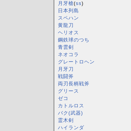
月牙槍
(
ss
)
日本列島
スペハン
黄龍刀
ヘリオス
鋼鉄球のつち
青雲剣
ネオコラ
グレートロヘン
月牙刀
戦闘斧
両刃長柄戦斧
グリース
ゼコ
カトルロス
バク(武器)
霊木剣
ハイランダ