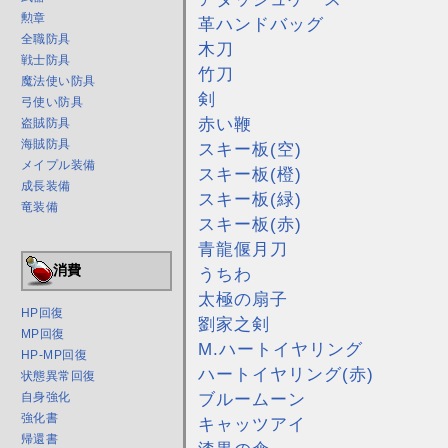
勲章
革ハンドバッグ
全職防具
木刀
戦士防具
竹刀
魔法使い防具
剣
弓使い防具
赤い鞭
盗賊防具
海賊防具
スキー板(空)
メイプル装備
スキー板(橙)
成長装備
スキー板(緑)
竜装備
スキー板(赤)
青龍偃月刀
消費
うちわ
太極の扇子
HP回復
劉家之剣
MP回復
M.ハートイヤリング
HP-MP回復
ハートイヤリング(赤)
状態異常回復
ブルームーン
自身強化
強化書
キャッツアイ
帰還書