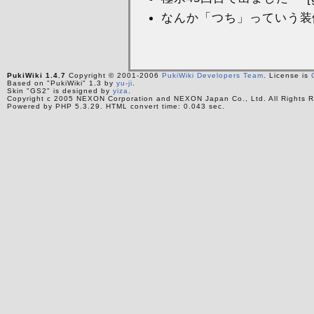
なんか「つち」っていう装備
PukiWiki 1.4.7
Copyright © 2001-2006
PukiWiki Developers Team
. License is
Based on "PukiWiki" 1.3 by
yu-ji
.
Skin "GS2" is designed by
yiza
.
Copyright c 2005 NEXON Corporation and NEXON Japan Co., Ltd. All Rights R
Powered by PHP 5.3.29. HTML convert time: 0.043 sec.