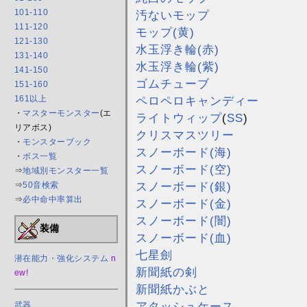
101-110
汚ないモップ
111-120
モップ(黄)
121-130
水玉浮き輪(赤)
131-140
水玉浮き輪(紫)
141-150
ゴムチューブ
151-160
ペロペロキャンディー
161以上
・
マスターモンスター
(エ
ライトウィップ
(
SS
)
リアボス)
クリスマスツリー
・
モンスターブック
スノーボード(海)
・
ボス一覧
スノーボード(空)
⇒
地域別モンスター一覧
スノーボード(銀)
⇒
50音検索
⇒
必中命中率算出
スノーボード(金)
スノーボード(闇)
装備
スノーボード(血)
七星劍
潜在能力・強化システム
n
新聞紙の剣
ew!
新聞紙かぶと
アタッシュケース
武器