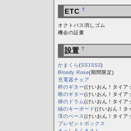
†
ETC
オクトパス消しゴム
機会の証書
†
設置
かまくら
(
SS1
SS2
)
Bloody Rose
(期間限定)
充電器チェア
梓のギター
(けいおん！タイア
唯のギター
(けいおん！タイア
律のドラム
(けいおん！タイア
紬のキーボード
(けいおん！タ
澪のベース
(けいおん！タイア
プレゼントボックス
まっしろくまさん