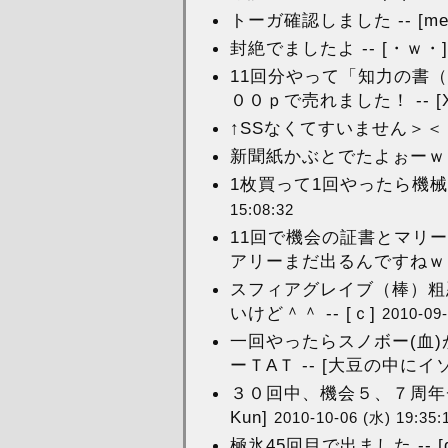
トーガ確認しました -- [mes
封絶でましたよ -- [・ｗ・
11回分やって「知力の書
００ｐで売れました！ -- [X
↑SSなくてすいません＞＜ --
新聞紙かぶとでたよぉーｗ -
1枚買って1回やったら機械
15:08:32
11回で機会の証書とマリ
アリーまだ出るんですねｗ 
スフィアグレイブ（棒）粗
いけど＾＾ -- [ｃ]
2010-09-
一回やったらスノボー(血
ーＴAＴ -- [大豆の中に
３０回中、機会５、７周年チェア
Kun]
2010-10-06 (水) 19:35:
極氷45回目で出ました -- [ga