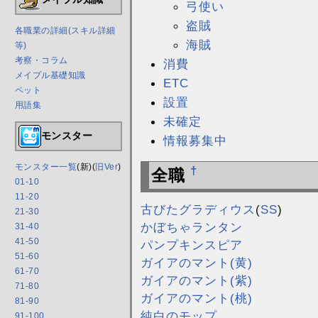
弓使い
盗賊
各職業の詳細(スキル詳細
海賊
等)
考察・コラム
消費
メイプル基礎知識
ETC
ペット
設置
用語集
未確定
モンスター
情報募集中
モンスター一覧
(新)(
旧Ver
)
†
全職
01-10
11-20
古びたグラディウス
(
SS
)
21-30
かぼちゃランタン
31-40
41-50
パンプキンスピア
51-60
ガイアのマント(黄)
61-70
ガイアのマント(紫)
71-80
ガイアのマント(桃)
81-90
純白のモップ
91-100