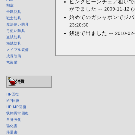
ピンクビーンチェア狙いで
勲章
がでました --
2009-11-12 (
全職防具
始めてのガシャポンでジパン
戦士防具
23:20:30
魔法使い防具
弓使い防具
銭湯で出ました --
2010-02-
盗賊防具
海賊防具
メイプル装備
成長装備
竜装備
消費
HP回復
MP回復
HP-MP回復
状態異常回復
自身強化
強化書
帰還書