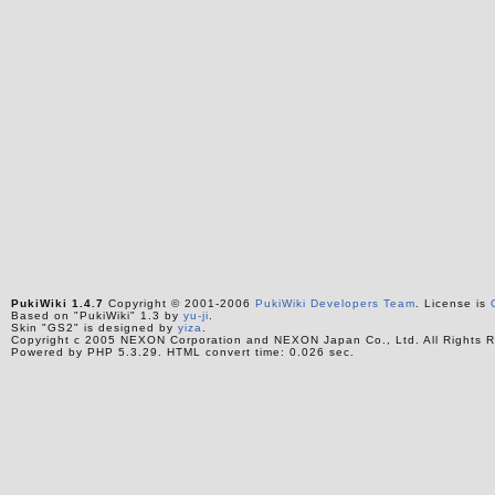
PukiWiki 1.4.7
Copyright © 2001-2006
PukiWiki Developers Team
. License is
Based on "PukiWiki" 1.3 by
yu-ji
.
Skin "GS2" is designed by
yiza
.
Copyright c 2005 NEXON Corporation and NEXON Japan Co., Ltd. All Rights R
Powered by PHP 5.3.29. HTML convert time: 0.026 sec.