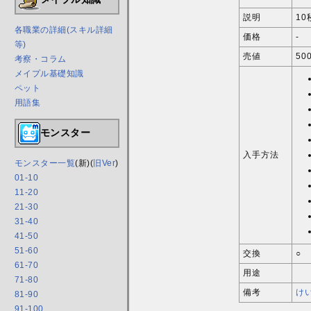
説明
10
各職業の詳細(スキル詳細
価格
-
等)
売値
50
考察・コラム
メイプル基礎知識
ペット
用語集
モンスター
入手方法
モンスター一覧
(新)(
旧Ver
)
01-10
11-20
21-30
31-40
41-50
51-60
交換
○
61-70
用途
71-80
備考
け
81-90
91-100