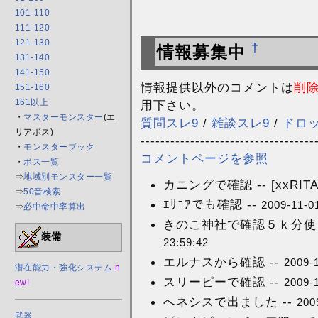
101-110
111-120
121-130
†
情報募集中
131-140
141-150
情報提供以外のコメントは
削
151-160
161以上
用下さい。
・
マスターモンスター
(エ
質問スレ9
/
雑談スレ9
/
ドロ
リアボス)
-----------------------------------
・
モンスターブック
コメントページを参照
・
ボス一覧
⇒
地域別モンスター一覧
カニングで確認 -- [xxRITA
⇒
50音検索
ｴﾘﾆｱでも確認 --
2009-11-0
⇒
必中命中率算出
きのこ神社で確認５ｋ分使
装備
23:59:42
エルナスから確認 --
2009-
潜在能力・強化システム
n
スリーピーで確認 --
2009-
ew!
へネシスで出ました --
200
武器