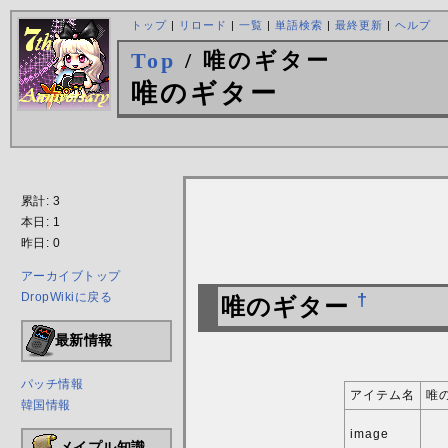
トップ
|
リロード
|
一覧
|
単語検索
|
最終更新
|
ヘルプ
Top
/ 唯のギター
唯のギター
累計: 3
本日: 1
昨日: 0
アーカイブトップ
DropWikiに戻る
†
唯のギター
最新情報
パッチ情報
アイテム名
唯
韓国情報
image
メイプル知識