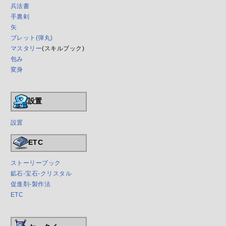
兵法書
手裏剣
矢
ブレット(弾丸)
マスタリー
(スキルブック)
包み
変身
設置
設置
ETC
ストーリーブック
鉱石-宝石-クリスタル
促進剤-製作法
ETC