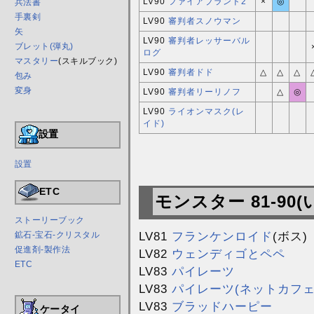
LV90
ファイアブランド2
×
◎
兵法書
手裏剣
LV90
審判者スノウマン
矢
LV90
審判者レッサーバル
ブレット(弾丸)
ログ
マスタリー
(スキルブック)
LV90
審判者ドド
△
△
△
包み
変身
LV90
審判者リーリノフ
△
◎
LV90
ライオンマスク(レ
イド)
設置
設置
ETC
モンスター 81-90
ストーリーブック
LV81
フランケンロイド
(ボス)
鉱石-宝石-クリスタル
促進剤-製作法
LV82
ウェンディゴとペペ
ETC
LV83
パイレーツ
LV83
パイレーツ(ネットカフェ
LV83
ブラッドハーピー
ケータイ