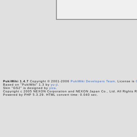
PukiWiki 1.4.7
Copyright © 2001-2006
PukiWiki Developers Team
. License is
Based on "PukiWiki" 1.3 by
yu-ji
.
Skin "GS2" is designed by
yiza
.
Copyright c 2005 NEXON Corporation and NEXON Japan Co., Ltd. All Rights R
Powered by PHP 5.3.29. HTML convert time: 0.040 sec.