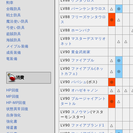
LV88
ケンタウロス
勲章
LV88
バーンケンタウロス
△
◎
全職防具
戦士防具
LV88
フリーズケンタウロ
◎
△
魔法使い防具
ス
弓使い防具
LV88
ホーンバク
盗賊防具
LV89
マスターデスマリオ
海賊防具
△
△
ネット
メイプル装備
LV90
黄金武術家
成長装備
竜装備
LV90
ファイアブル
△
◎
LV90
ファイアブル(ネッ
△
◎
トカフェ)
消費
LV90
パパシュ
(ボス)
◎
LV90
オハゼキャノン
△
△
△
HP回復
MP回復
LV90
ブルージャイアント
◎
△
HP-MP回復
タートル
状態異常回復
LV90
スノウマン
(マスタ
自身強化
ーモンスター)
強化書
LV90
ファイアブランド1
△
帰還書