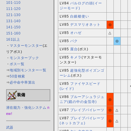
101-110
LV84
バルログの頭(イー
ジーモード)
111-120
121-130
LV85
白銀槍使い
131-140
LV85
デスマリオネット
◎
141-150
LV85
オハゼ
△
151-160
161以上
LV85
バク
◎
・
マスターモンスター
(エ
LV85
屋台
(ボス)
リアボス)
LV85
キメラ
(マスターモ
・
モンスターブック
ンスター)
・
ボス一覧
⇒
地域別モンスター一覧
LV85
超強化型ポイズンゴ
ーレム
(ボス)
⇒
50音検索
⇒
必中命中率算出
LV85
ファイヤスピード
(レイド)
装備
LV86
ブルーアシュラジュ
◎
ニア(鏡の中の金箔寺)
潜在能力・強化システム
n
LV87
ブレイブパイレーツ
◎
△
ew!
LV87
ブレイブパイレーツ
◎
△
(ネットカフェ)
武器