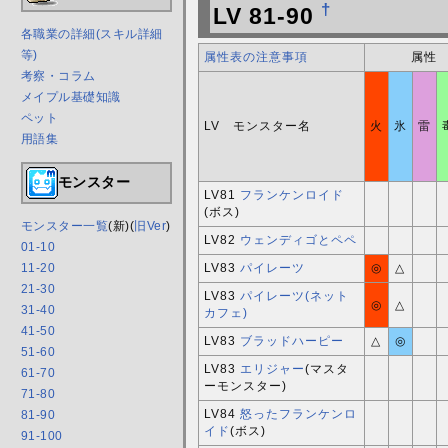
†
LV 81-90
各職業の詳細(スキル詳細
等)
属性表の注意事項
属性
考察・コラム
メイプル基礎知識
ペット
LV モンスター名
火
氷
雷
用語集
モンスター
LV81
フランケンロイド
(ボス)
モンスター一覧
(新)(
旧Ver
)
LV82
ウェンディゴとペペ
01-10
LV83
パイレーツ
◎
△
11-20
21-30
LV83
パイレーツ(ネット
◎
△
31-40
カフェ)
41-50
LV83
ブラッドハーピー
△
◎
51-60
LV83
エリジャー
(マスタ
61-70
ーモンスター)
71-80
LV84
怒ったフランケンロ
81-90
イド
(ボス)
91-100