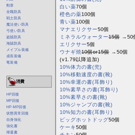
勲章
白い薬
70個
全職防具
橙色の薬
100個
戦士防具
青い薬
100個
魔法使い防具
マナエリクサー
50個
弓使い防具
ミネラルウォーター
15個
→50
盗賊防具
エリクサー
5個
海賊防具
メイプル装備
ウナギ焼
10個or15個
→50個
成長装備
(v1.79以降追加)
竜装備
10%体力の書(兜)
10%移動速度の書(靴)
消費
10%幸運の書(耳飾り)
10%素早さの書(耳飾り)
HP回復
10%素早さの書(靴)
MP回復
10%ジャンプの書(靴)
HP-MP回復
10%知力の書(耳飾り)
状態異常回復
ビッグホットドッグ
50個
自身強化
強化書
ケーキ
50個
帰還書
チキン
50個