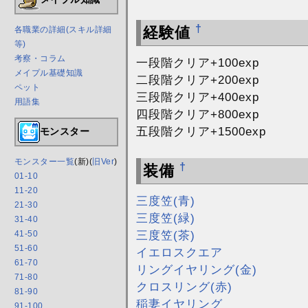
†
経験値
各職業の詳細(スキル詳細
等)
考察・コラム
一段階クリア+100exp
メイプル基礎知識
二段階クリア+200exp
ペット
三段階クリア+400exp
用語集
四段階クリア+800exp
五段階クリア+1500exp
モンスター
モンスター一覧
(新)(
旧Ver
)
†
装備
01-10
11-20
三度笠(青)
21-30
三度笠(緑)
31-40
三度笠(茶)
41-50
51-60
イエロスクエア
61-70
リングイヤリング(金)
71-80
クロスリング(赤)
81-90
稲妻イヤリング
91-100