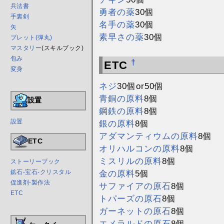
兵法書
勇者の薬
30個
手裏剣
名手の薬
30個
矢
素早さの薬
30個
ブレット(弾丸)
マスタリー
(スキルブック)
包み
†
ETC
変身
ネジ
30個or50個
青銅の原料
8個
設置
鋼鉄の原料
8個
設置
銀の原料
8個
アダマンティウムの原料
8個
ETC
オリハルコンの原料
8個
ミスリルの原料
8個
ストーリーブック
鉱石-宝石-クリスタル
金の原料
5個
促進剤-製作法
サファイアの原石
8個
ETC
トパーズの原石
8個
ガーネットの原石
8個
エメラルドの原石
8個