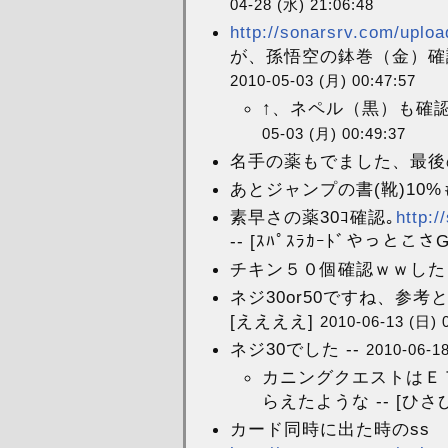
04-28 (水) 21:06:48
http://sonarsrv.com/uploa
が、孫悟空の鉢巻（金）確認です
2010-05-03 (月) 00:47:57
↑、ネペル（黒）も確認し
05-03 (月) 00:49:37
名手の薬もでました、最後の
あとジャンプの書(靴)10%
素早さの薬30ｺ確認｡
http:/
-- [ｽﾊﾟｽﾗｶｰﾄﾞやっとこさG
チキン５０個確認ｗｗしたよ 
ネジ30or50ですね、参考
[ええええ]
2010-06-13 (日) 
ネジ30でした --
2010-06-18
カニングクエストはＥ
らえたような -- [ひさ
カード同時に出た時のss