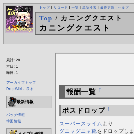
トップ
|
リロード
|
一覧
|
単語検索
|
最終更新
|
ヘルプ
Top
/ カニングクエスト
カニングクエスト
累計: 28
本日: 1
昨日: 1
アーカイブトップ
DropWikiに戻る
†
報酬一覧
最新情報
†
ボスドロップ
パッチ情報
韓国情報
スーパースライム
より
グニャグニャ靴
をドロップし
メイプル知識