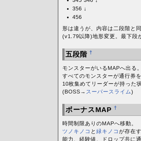
356 ↓
456
形は違うが、内容は二段階と
(v1.79以降)地形変更。最下
†
五段階
モンスターがいるMAPへ出る
すべてのモンスターが通行券
10枚集めてリーダーが持った
(BOSS→
スーパースライム
)
†
ボーナスMAP
時間制限ありのMAPへ移動。
ツノキノコ
と
緑キノコ
が存在
能力、経験値、ドロップ共に