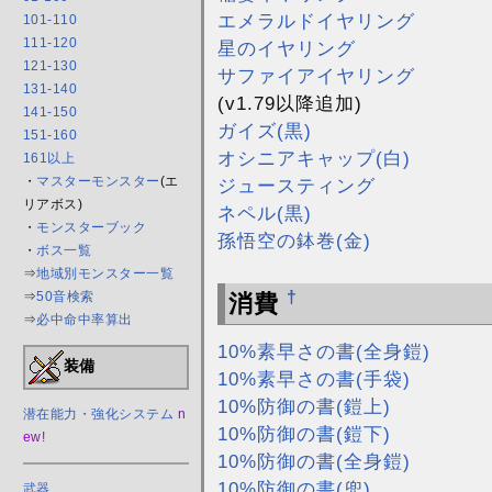
エメラルドイヤリング
101-110
111-120
星のイヤリング
121-130
サファイアイヤリング
131-140
(v1.79以降追加)
141-150
ガイズ(黒)
151-160
オシニアキャップ(白)
161以上
・
マスターモンスター
(エ
ジュースティング
リアボス)
ネペル(黒)
・
モンスターブック
孫悟空の鉢巻(金)
・
ボス一覧
⇒
地域別モンスター一覧
†
⇒
50音検索
消費
⇒
必中命中率算出
10%素早さの書(全身鎧)
装備
10%素早さの書(手袋)
10%防御の書(鎧上)
潜在能力・強化システム
n
10%防御の書(鎧下)
ew!
10%防御の書(全身鎧)
10%防御の書(兜)
武器