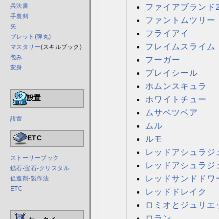
ファイアブランド
兵法書
手裏剣
ファントムツリー
矢
フライアイ
ブレット(弾丸)
フレイムスライム
マスタリー
(スキルブック)
包み
フーガー
変身
プレイシール
ホムンスキュラ
設置
ホワイトチュー
ムサベツベア
設置
ムル
ルモ
ETC
レッドアシュラジ
ストーリーブック
レッドアシュラジ
鉱石-宝石-クリスタル
レッドサンドドワ
促進剤-製作法
ETC
レッドドレイク
ロミオとジュリエ
ロラン