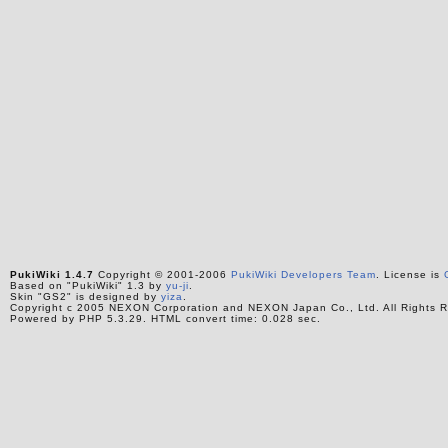
PukiWiki 1.4.7
Copyright © 2001-2006
PukiWiki Developers Team
. License is
Based on "PukiWiki" 1.3 by
yu-ji
.
Skin "GS2" is designed by
yiza
.
Copyright c 2005 NEXON Corporation and NEXON Japan Co., Ltd. All Rights R
Powered by PHP 5.3.29. HTML convert time: 0.028 sec.