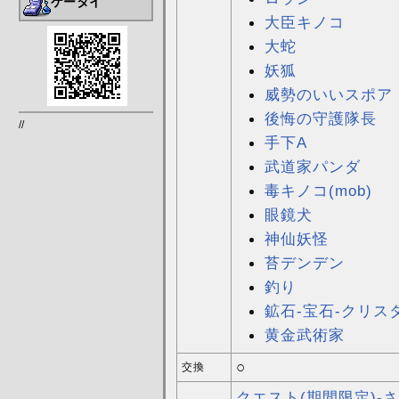
ケータイ
大臣キノコ
大蛇
妖狐
威勢のいいスポア
後悔の守護隊長
//
手下A
武道家パンダ
毒キノコ(mob)
眼鏡犬
神仙妖怪
苔デンデン
釣り
鉱石-宝石-クリス
黄金武術家
○
交換
クエスト(期間限定)-