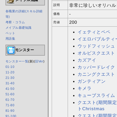
非常に珍しいオリハル
説明
各職業の詳細(スキル詳細
-
価格
等)
200
考察・コラム
売値
メイプル基礎知識
イェティとペペ
ペット
イエロバブルティ
用語集
ウッドフィッシュ
モンスター
オルビスクエスト
カズアイ
モンスター一覧
(新)(
旧Ver
)
カッパードレイク
01-10
11-20
カニングクエスト
21-30
ガンティアン
31-40
キメラ
41-50
51-60
キューブスライム
61-70
クエスト(期間限定
71-80
トChristmas
81-90
クエスト(期間限定
91-100