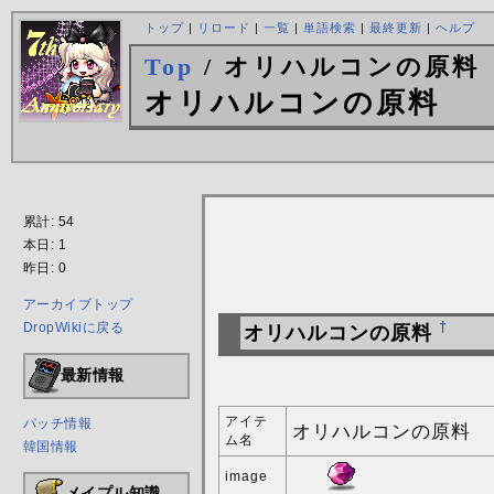
トップ
|
リロード
|
一覧
|
単語検索
|
最終更新
|
ヘルプ
Top
/ オリハルコンの原料
オリハルコンの原料
累計: 54
本日: 1
昨日: 0
アーカイブトップ
DropWikiに戻る
†
オリハルコンの原料
最新情報
アイテ
パッチ情報
オリハルコンの原料
ム名
韓国情報
image
メイプル知識