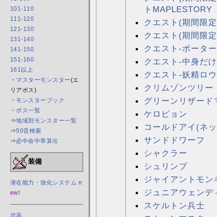
トMAPLESTORY
101-110
111-120
クエスト(期間限定)
121-130
クエスト(期間限定
131-140
クエスト-ポータ
141-150
151-160
クエスト-中身だけ
161以上
クエスト-妖精ロ
・
マスターモンスター
(エ
クリムゾンツリー
リアボス)
グリーンリザード
・
モンスターブック
・
ボス一覧
ケロピョン
⇒
地域別モンスター一覧
コールドアイ(ネッ
⇒
50音検索
サンドドワーフ
⇒
必中命中率算出
シャクラー
装備
シュリンプ
ジャイアントモン
潜在能力・強化システム
n
ジュニアウェンデ
ew!
スケルトン兵士
武器