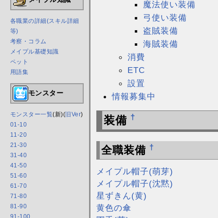
魔法使い装備
弓使い装備
各職業の詳細(スキル詳細
盗賊装備
等)
考察・コラム
海賊装備
メイプル基礎知識
消費
ペット
ETC
用語集
設置
モンスター
情報募集中
モンスター一覧
(新)(
旧Ver
)
†
装備
01-10
11-20
21-30
†
全職装備
31-40
41-50
メイプル帽子(萌芽)
51-60
メイプル帽子(沈黙)
61-70
星ずきん(黄)
71-80
黄色の傘
81-90
91-100