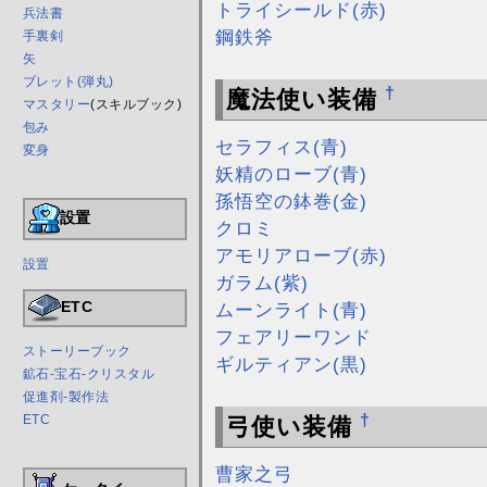
トライシールド(赤)
兵法書
鋼鉄斧
手裏剣
矢
ブレット(弾丸)
†
魔法使い装備
マスタリー
(スキルブック)
包み
セラフィス(青)
変身
妖精のローブ(青)
孫悟空の鉢巻(金)
設置
クロミ
アモリアローブ(赤)
設置
ガラム(紫)
ETC
ムーンライト(青)
フェアリーワンド
ストーリーブック
ギルティアン(黒)
鉱石-宝石-クリスタル
促進剤-製作法
†
ETC
弓使い装備
曹家之弓