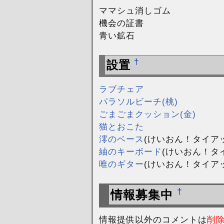
ママシュ消しゴム
機会の証書
青い鉱石
†
設置
ラブチェア
パラソルビーチ(桃)
ごまごまクッション(金)
猫とおこた
澪のベース
(けいおん！タイア
紬のキーボード
(けいおん！タ
唯のギター
(けいおん！タイア
†
情報募集中
情報提供以外のコメントは
削