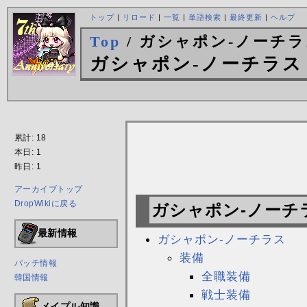
トップ
|
リロード
|
一覧
|
単語検索
|
最終更新
|
ヘルプ
Top
/ ガシャポン-ノーチ
ガシャポン-ノーチラス
累計: 18
本日: 1
昨日: 1
アーカイブトップ
DropWikiに戻る
ガシャポン-ノーチ
最新情報
ガシャポン-ノーチラス
装備
パッチ情報
全職装備
韓国情報
戦士装備
メイプル知識