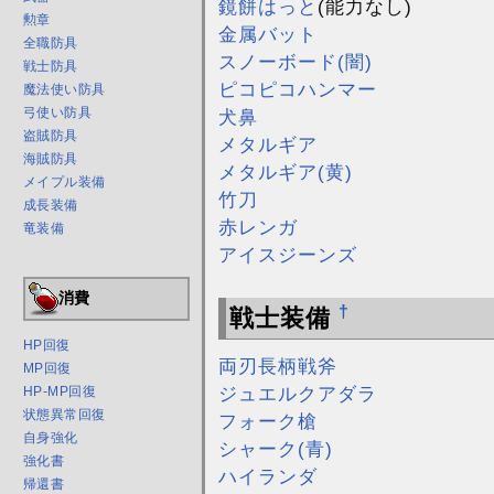
鏡餅はっと
(能力なし)
勲章
金属バット
全職防具
スノーボード(闇)
戦士防具
ピコピコハンマー
魔法使い防具
弓使い防具
犬鼻
盗賊防具
メタルギア
海賊防具
メタルギア(黄)
メイプル装備
竹刀
成長装備
赤レンガ
竜装備
アイスジーンズ
消費
†
戦士装備
HP回復
両刃長柄戦斧
MP回復
ジュエルクアダラ
HP-MP回復
状態異常回復
フォーク槍
自身強化
シャーク(青)
強化書
ハイランダ
帰還書