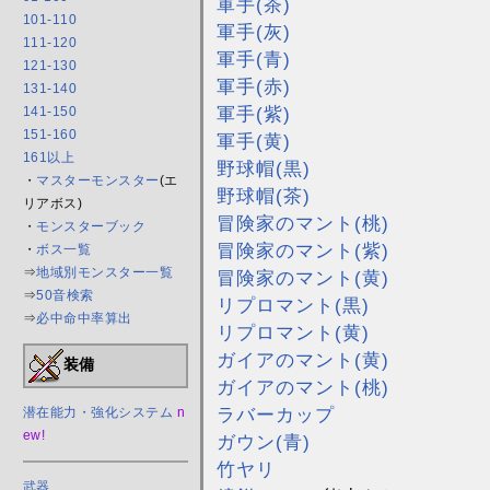
軍手(茶)
101-110
軍手(灰)
111-120
軍手(青)
121-130
軍手(赤)
131-140
軍手(紫)
141-150
151-160
軍手(黄)
161以上
野球帽(黒)
・
マスターモンスター
(エ
野球帽(茶)
リアボス)
冒険家のマント(桃)
・
モンスターブック
冒険家のマント(紫)
・
ボス一覧
⇒
地域別モンスター一覧
冒険家のマント(黄)
⇒
50音検索
リプロマント(黒)
⇒
必中命中率算出
リプロマント(黄)
ガイアのマント(黄)
装備
ガイアのマント(桃)
ラバーカップ
潜在能力・強化システム
n
ew!
ガウン(青)
竹ヤリ
武器