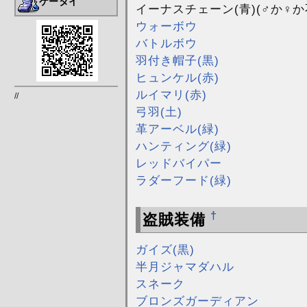
ケータイ
イーナスチェーン(青)(♂か♀か
ウォーボウ
バトルボウ
羽付き帽子(黒)
ヒュンケル(赤)
ルイマリ(赤)
//
弓羽(土)
革アーベル(緑)
ハンティング(緑)
レッドバイパー
ラダーフード(緑)
†
盗賊装備
ガイズ(黒)
半月ジャマダハル
スネーク
ブロンズガーディアン