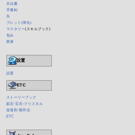
兵法書
手裏剣
矢
ブレット(弾丸)
マスタリー
(スキルブック)
包み
変身
設置
設置
ETC
ストーリーブック
鉱石-宝石-クリスタル
促進剤-製作法
ETC