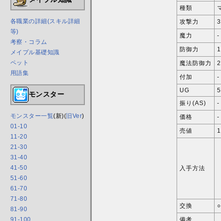
種類
各職業の詳細(スキル詳細
攻撃力
3
等)
魔力
-
考察・コラム
防御力
1
メイプル基礎知識
ペット
魔法防御力
2
用語集
付加
-
UG
5
モンスター
振り(AS)
-
モンスター一覧
(新)(
旧Ver
)
価格
-
01-10
売値
1
11-20
21-30
31-40
41-50
入手方法
51-60
61-70
71-80
交換
○
81-90
備考
91-100