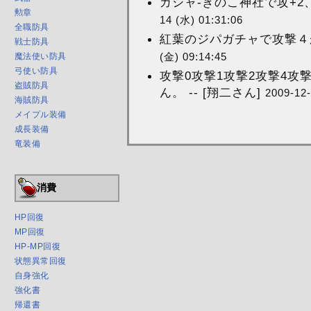
ガシャ-きのこ神社で攻+2、
勲章
14 (水) 01:31:06
全職防具
紅葉のジパガチャで攻撃４がで
戦士防具
(金) 09:14:45
魔法使い防具
弓使い防具
攻撃0攻撃1攻撃2攻撃4攻
盗賊防具
ん。 -- [翔二さん]
2009-12-
海賊防具
メイプル装備
成長装備
竜装備
消費
HP回復
MP回復
HP-MP回復
状態異常回復
自身強化
強化書
帰還書