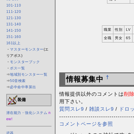
101-110
111-120
121-130
131-140
職業
性別
LV
141-150
151-160
全職
男女
65
161以上
・
マスターモンスター
(エ
リアボス)
・
モンスターブック
・
ボス一覧
⇒
地域別モンスター一覧
†
情報募集中
⇒
50音検索
⇒
必中命中率算出
情報提供以外のコメントは
削
装備
用下さい。
質問スレ9
/
雑談スレ9
/
ドロ
潜在能力・強化システム
n
-----------------------------------
ew!
コメントページを参照
武器