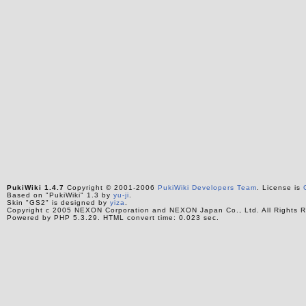
PukiWiki 1.4.7
Copyright © 2001-2006
PukiWiki Developers Team
. License is
Based on "PukiWiki" 1.3 by
yu-ji
.
Skin "GS2" is designed by
yiza
.
Copyright c 2005 NEXON Corporation and NEXON Japan Co., Ltd. All Rights R
Powered by PHP 5.3.29. HTML convert time: 0.023 sec.