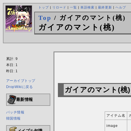
トップ
|
リロード
|
一覧
|
単語検索
|
最終更新
|
ヘルプ
Top
/ ガイアのマント(桃)
ガイアのマント(桃)
累計: 9
本日: 1
昨日: 1
アーカイブトップ
DropWikiに戻る
ガイアのマント(桃
最新情報
パッチ情報
アイテム名
韓国情報
image
メイプル知識