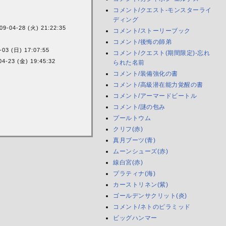
コメント/クエスト-モンスターライ
ディング
09-04-28 (火) 21:22:35
コメント/ストーリーブック
コメント/後悔の師弟
-03 (日) 17:07:55
コメント/クエスト(期間限定)-忘れ
04-23 (金) 19:45:32
られた名前
コメント/装備強化の書
コメント/高級潜在能力覚醒の書
コメント/アーマードビートル
コメント/謎の包み
プールトウム
クリフ(赤)
真月ブーツ(青)
ムーンシューズ(赤)
線白宮(赤)
プラティナ(海)
カーストリネン(紫)
ゴールデンサクリット(炎)
コメント/ネトのピラミッド
ビッグハンマー