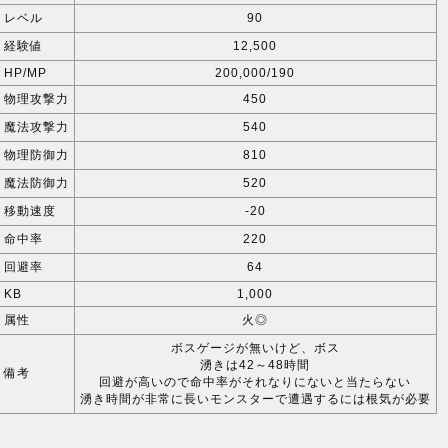
レベル
90
経験値
12,500
HP/MP
200,000/190
物理攻撃力
450
魔法攻撃力
540
物理防御力
810
魔法防御力
520
移動速度
-20
命中率
220
回避率
64
KB
1,000
属性
火◎
ボスゲージが無いけど、ボス
湧きは42～48時間
備考
回避が高いので命中率がそれなりにないと当たらない
湧き時間が非常に長いモンスターで遭遇するには根気が必要