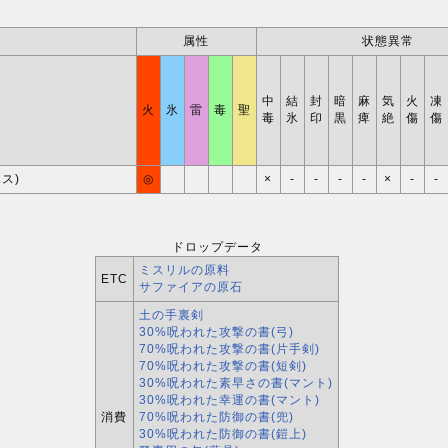
属性
状態異常
中
結
封
暗
麻
気
火
凍
名
火
氷
雷
毒
聖
毒
氷
印
黒
痺
絶
傷
傷
ボス)
◎
×
-
-
-
-
×
-
-
ドロップデータ
ミスリルの原料
ETC
サファイアの原石
土の手裏剣
30%呪われた攻撃の書(弓)
70%呪われた攻撃の書(片手剣)
70%呪われた攻撃の書(短剣)
30%呪われた素早さの書(マント)
30%呪われた幸運の書(マント)
消費
70%呪われた防御の書(兜)
30%呪われた防御の書(鎧上)