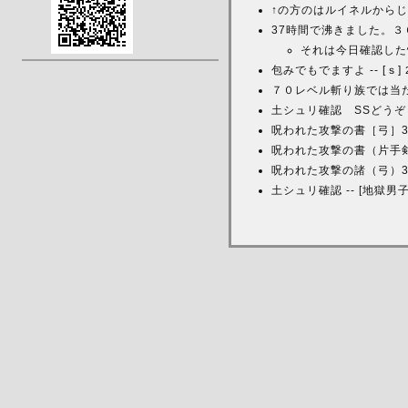
↑の方のはルイネルからじゃ
37時間で沸きました。３
それは今日確認した
包みでもでますよ -- [ｓ]
７０レベル斬り族では当た
土シュリ確認 SSどうぞ
呪われた攻撃の書［弓］3
呪われた攻撃の書（片手剣
呪われた攻撃の諸（弓）3
土シュリ確認 -- [地獄男子