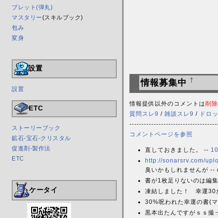
ブレット(弾丸)
マスタリー
(スキルブック)
包み
変身
設置
†
情報募集中
設置
情報提供以外のコメントは
削除
ETC
質問スレ9
/
雑談スレ9
/
ドロ
------------------------------------
ストーリーブック
コメントページを参照
鉱石-宝石-クリスタル
促進剤-製作法
直しておきました。 --
1
ETC
http://sonarsrv.com/upl
臭いかもしれませんが -- 
書が1枚足りないのは編集ミ
ケータイ
凍結しました！ 幸運30
30%呪われた幸運の書(マ
黒本出たんですがｓｓ撮って