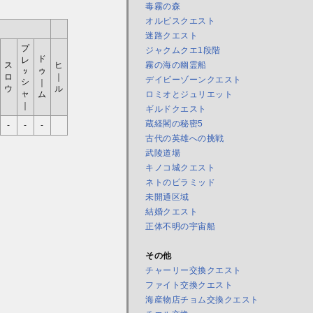
毒霧の森
オルビスクエスト
迷路クエスト
プ
ジャクムクエ1段階
ド
レ
ス
ヒ
霧の海の幽霊船
ゥ
ｯ
ロ
｜
デイビーゾーンクエスト
シ
｜
ウ
ル
ャ
ム
ロミオとジュリエット
｜
ギルドクエスト
蔵経閣の秘密5
-
-
-
古代の英雄への挑戦
武陵道場
キノコ城クエスト
ネトのピラミッド
未開通区域
結婚クエスト
正体不明の宇宙船
その他
チャーリー交換クエスト
ファイト交換クエスト
海産物店チョム交換クエスト