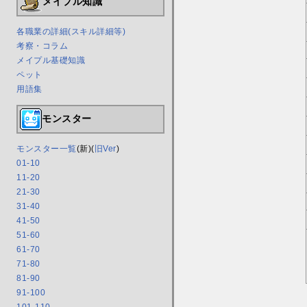
メイプル知識
各職業の詳細(スキル詳細等)
考察・コラム
メイプル基礎知識
ペット
用語集
モンスター
モンスター一覧
(新)(
旧Ver
)
01-10
11-20
21-30
31-40
41-50
51-60
61-70
71-80
81-90
91-100