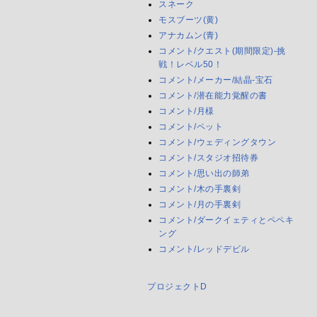
スネーク
モスブーツ(黄)
アナカムン(青)
コメント/クエスト(期間限定)-挑
戦！レベル50！
コメント/メーカー/結晶-宝石
コメント/潜在能力覚醒の書
コメント/月様
コメント/ペット
コメント/ウェディングタウン
コメント/スタジオ招待券
コメント/思い出の師弟
コメント/木の手裏剣
コメント/月の手裏剣
コメント/ダークイェティとペペキ
ング
コメント/レッドデビル
プロジェクトD