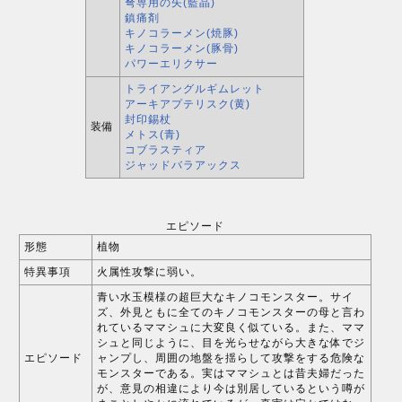
弩専用の矢(藍晶)
鎮痛剤
キノコラーメン(焼豚)
キノコラーメン(豚骨)
パワーエリクサー
トライアングルギムレット
アーキアプテリスク(黄)
封印錫杖
装備
メトス(青)
コブラスティア
ジャッドバラアックス
エピソード
形態
植物
特異事項
火属性攻撃に弱い。
青い水玉模様の超巨大なキノコモンスター。サイ
ズ、外見ともに全てのキノコモンスターの母と言わ
れているママシュに大変良く似ている。また、ママ
シュと同じように、目を光らせながら大きな体でジ
エピソード
ャンプし、周囲の地盤を揺らして攻撃をする危険な
モンスターである。実はママシュとは昔夫婦だった
が、意見の相違により今は別居しているという噂が