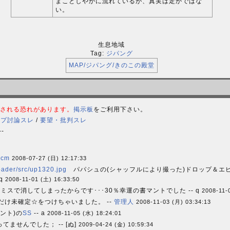
まことしやかに流れているが、真実は定かではな
い。
生息地域
Tag:
ジパング
MAP/ジパング/きのこの殿堂
される恐れがあります。
掲示板
をご利用下さい。
ップ討論スレ
/
要望・批判スレ
--
0cm
2008-07-27 (日) 12:17:33
oader/src/up1320.jpg
パパシュの(シャッフルにより撮った)ドロップ＆エ
q
2008-11-01 (土) 16:33:50
スで消してしまったからです･･･30％幸運の書マントでした -- q
2008-11-
だけ未確定☆をつけちゃいました。 --
管理人
2008-11-03 (月) 03:34:13
ント)の
SS
-- a
2008-11-05 (水) 18:24:01
ませんでした； -- [ぬ]
2009-04-24 (金) 10:59:34