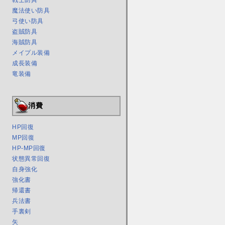
戦士防具
魔法使い防具
弓使い防具
盗賊防具
海賊防具
メイプル装備
成長装備
竜装備
消費
HP回復
MP回復
HP-MP回復
状態異常回復
自身強化
強化書
帰還書
兵法書
手裏剣
矢