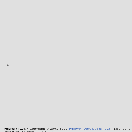
//
PukiWiki 1.4.7
Copyright © 2001-2006
PukiWiki Developers Team
. License is
Based on "PukiWiki" 1.3 by
yu-ji
.