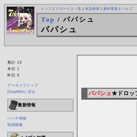
トップ
|
リロード
|
一覧
|
単語検索
|
最終更新
|
ヘルプ
Top
/ パパシュ
パパシュ
累計: 15
本日: 1
昨日: 0
アーカイブトップ
DropWikiに戻る
パパシュ
★ドロップ
最新情報
パッチ情報
韓国情報