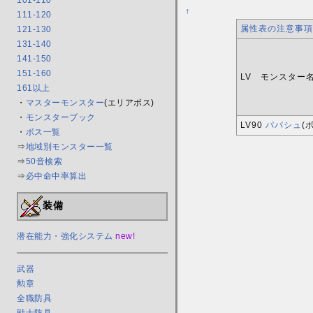
101-110
†
111-120
属性表の注意事項
121-130
131-140
141-150
151-160
LV モンスター
161以上
・
マスターモンスター
(エリアボス)
・
モンスターブック
LV90
パパシュ
(
・
ボス一覧
⇒
地域別モンスター一覧
⇒
50音検索
⇒
必中命中率算出
装備
潜在能力・強化システム
new!
武器
勲章
全職防具