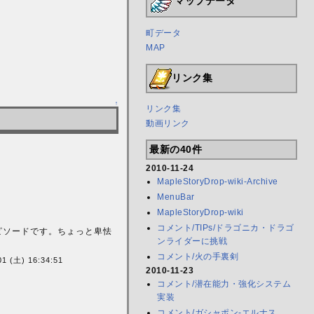
マップデータ
町データ
MAP
リンク集
↑
リンク集
動画リンク
最新の40件
2010-11-24
MapleStoryDrop-wiki-Archive
MenuBar
MapleStoryDrop-wiki
コメント/TIPs/ドラゴニカ・ドラゴ
ピソードです。ちょっと卑怯
ンライダーに挑戦
コメント/火の手裏剣
01 (土) 16:34:51
2010-11-23
コメント/潜在能力・強化システム
実装
コメント/ガシャポン-エルナス