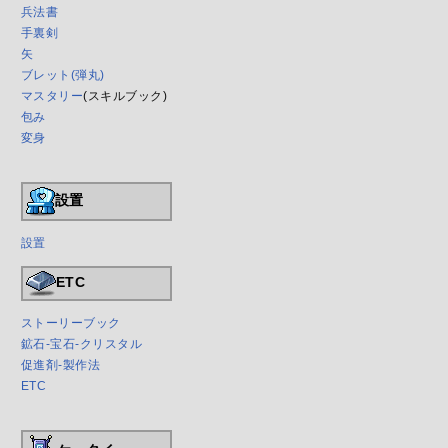
兵法書
手裏剣
矢
ブレット(弾丸)
マスタリー
(スキルブック)
包み
変身
設置
設置
ETC
ストーリーブック
鉱石-宝石-クリスタル
促進剤-製作法
ETC