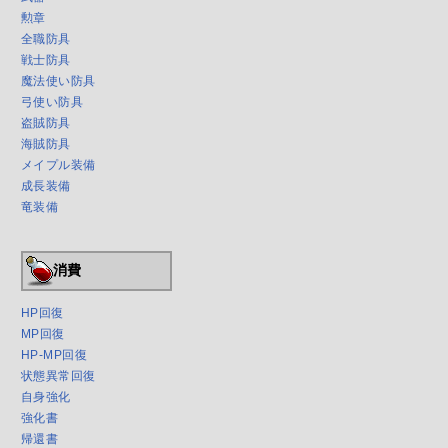
勲章
全職防具
戦士防具
魔法使い防具
弓使い防具
盗賊防具
海賊防具
メイプル装備
成長装備
竜装備
消費
HP回復
MP回復
HP-MP回復
状態異常回復
自身強化
強化書
帰還書