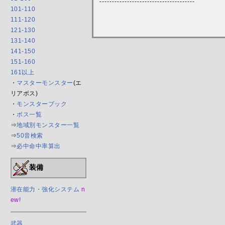
--------------------------------------
101-110
111-120
121-130
131-140
141-150
151-160
161以上
・
マスターモンスター
(エ
リアボス)
・
モンスターブック
・
ボス一覧
⇒
地域別モンスター一覧
⇒
50音検索
⇒
必中命中率算出
装備
潜在能力・強化システム
n
ew!
武器