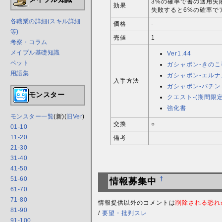
3%の確率で書の適用失
効果
失敗すると6%の確率で
各職業の詳細(スキル詳細
価格
-
等)
売値
1
考察・コラム
メイプル基礎知識
Ver1.44
ペット
ガシャポン-きのこ
用語集
ガシャポン-エルナ
入手方法
ガシャポン-パチン
モンスター
クエスト-(期間限
強化書
モンスター一覧
(新)(
旧Ver
)
交換
○
01-10
11-20
備考
21-30
31-40
41-50
51-60
†
情報募集中
61-70
71-80
情報提供以外のコメントは
削除される恐れ
81-90
/
要望・批判スレ
91-100