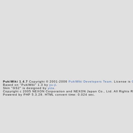
PukiWiki 1.4.7
Copyright © 2001-2006
PukiWiki Developers Team
. License is
Based on "PukiWiki" 1.3 by
yu-ji
.
Skin "GS2" is designed by
yiza
.
Copyright c 2005 NEXON Corporation and NEXON Japan Co., Ltd. All Rights R
Powered by PHP 5.3.29. HTML convert time: 0.024 sec.