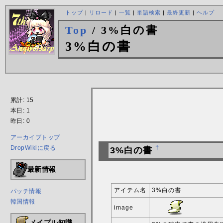
トップ
|
リロード
|
一覧
|
単語検索
|
最終更新
|
ヘルプ
Top
/ 3%白の書
3%白の書
累計: 15
本日: 1
昨日: 0
アーカイブトップ
DropWikiに戻る
†
3%白の書
最新情報
アイテム名
3%白の書
パッチ情報
韓国情報
image
メイプル知識