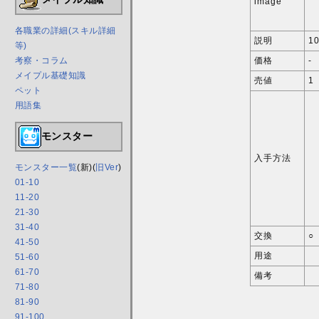
image
各職業の詳細(スキル詳細
説明
1
等)
価格
-
考察・コラム
メイプル基礎知識
売値
1
ペット
用語集
モンスター
入手方法
モンスター一覧
(新)(
旧Ver
)
01-10
11-20
21-30
31-40
交換
○
41-50
用途
51-60
61-70
備考
71-80
81-90
91-100