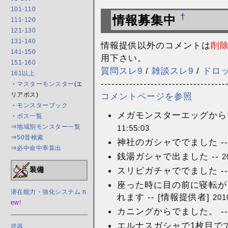
101-110
†
情報募集中
111-120
121-130
131-140
情報提供以外のコメントは
削
141-150
用下さい。
151-160
質問スレ9
/
雑談スレ9
/
ドロ
161以上
-----------------------------------
・
マスターモンスター
(エ
コメントページを参照
リアボス)
・
モンスターブック
メガモンスターエッグからでま
・
ボス一覧
⇒
地域別モンスター一覧
11:55:03
⇒
50音検索
神社のガシャででました --
⇒
必中命中率算出
銭湯ガシャで出ました --
2
スリピガチャででました --
装備
座った時に目の前に寝転がっ
潜在能力・強化システム
n
れます -- [情報提供者]
201
ew!
カニングからでました。 -
エルナスガシャで1枚目ででま
武器