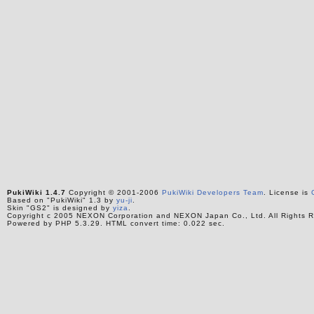
PukiWiki 1.4.7
Copyright © 2001-2006
PukiWiki Developers Team
. License is
Based on "PukiWiki" 1.3 by
yu-ji
.
Skin "GS2" is designed by
yiza
.
Copyright c 2005 NEXON Corporation and NEXON Japan Co., Ltd. All Rights R
Powered by PHP 5.3.29. HTML convert time: 0.022 sec.