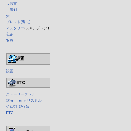
兵法書
手裏剣
矢
ブレット(弾丸)
マスタリー
(スキルブック)
包み
変身
設置
設置
ETC
ストーリーブック
鉱石-宝石-クリスタル
促進剤-製作法
ETC