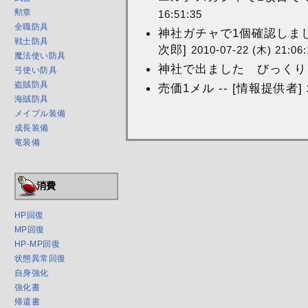
勲章
16:51:35
全職防具
神社ガチャで1個確認しまし
戦士防具
次郎]
2010-07-22 (木) 21:06:
魔法使い防具
神社で出ました びっくりｗｗ
弓使い防具
盗賊防具
売価1メル -- [情報提供者]
海賊防具
メイプル装備
成長装備
竜装備
消費
HP回復
MP回復
HP-MP回復
状態異常回復
自身強化
強化書
帰還書