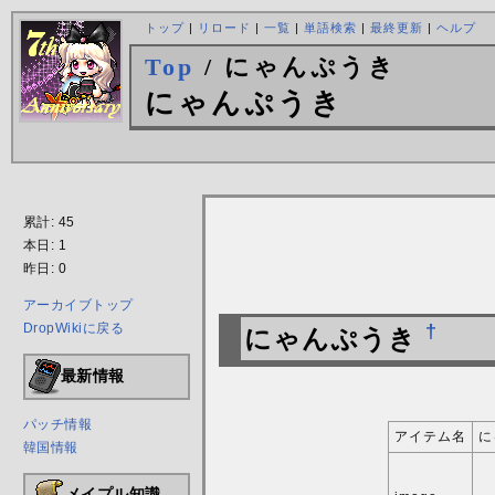
トップ
|
リロード
|
一覧
|
単語検索
|
最終更新
|
ヘルプ
Top
/ にゃんぷうき
にゃんぷうき
累計: 45
本日: 1
昨日: 0
アーカイブトップ
DropWikiに戻る
†
にゃんぷうき
最新情報
パッチ情報
アイテム名
に
韓国情報
メイプル知識