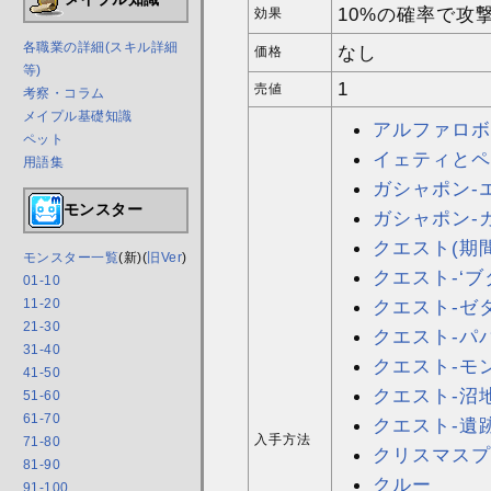
10%の確率で攻撃
効果
各職業の詳細(スキル詳細
なし
価格
等)
1
売値
考察・コラム
メイプル基礎知識
アルファロボ
ペット
イェティとペ
用語集
ガシャポン-
モンスター
ガシャポン-
クエスト(期
モンスター一覧
(新)(
旧Ver
)
クエスト-‘
01-10
11-20
クエスト-ゼ
21-30
クエスト-パ
31-40
クエスト-モ
41-50
クエスト-沼
51-60
61-70
クエスト-遺
入手方法
71-80
クリスマスプ
81-90
クルー
91-100