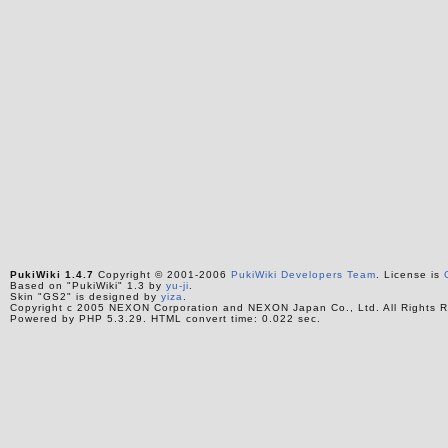
PukiWiki 1.4.7
Copyright © 2001-2006
PukiWiki Developers Team
. License is
Based on "PukiWiki" 1.3 by
yu-ji
.
Skin "GS2" is designed by
yiza
.
Copyright c 2005 NEXON Corporation and NEXON Japan Co., Ltd. All Rights R
Powered by PHP 5.3.29. HTML convert time: 0.022 sec.