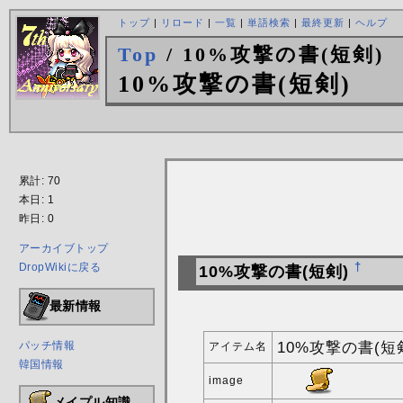
トップ
|
リロード
|
一覧
|
単語検索
|
最終更新
|
ヘルプ
Top
/ 10%攻撃の書(短剣)
10%攻撃の書(短剣)
累計: 70
本日: 1
昨日: 0
アーカイブトップ
DropWikiに戻る
†
10%攻撃の書(短剣)
最新情報
10%攻撃の書(短
パッチ情報
アイテム名
韓国情報
image
メイプル知識