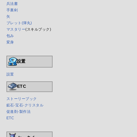
兵法書
手裏剣
矢
ブレット(弾丸)
マスタリー
(スキルブック)
包み
変身
設置
設置
ETC
ストーリーブック
鉱石-宝石-クリスタル
促進剤-製作法
ETC