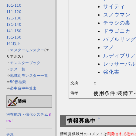
101-110
サイティ
111-120
スノウマン
121-130
チラシの裏
131-140
ドラゴニカ
141-150
151-160
バブルリング
161以上
マノ
・
マスターモンスター
(エ
ルディブリア
リアボス)
・
モンスターブック
レッサーバル
・
ボス一覧
強化書
⇒
地域別モンスター一覧
⇒
50音検索
○
交換
⇒
必中命中率算出
使用条件:装備ア
備考
装備
潜在能力・強化システム
n
†
情報募集中
ew!
情報提供以外のコメントは
削除される恐れ
武器