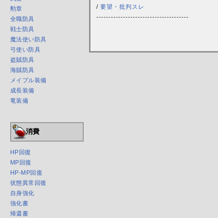
/
要望・批判スレ
勲章
--------------------------------------
全職防具
戦士防具
魔法使い防具
弓使い防具
盗賊防具
海賊防具
メイプル装備
成長装備
竜装備
消費
HP回復
MP回復
HP-MP回復
状態異常回復
自身強化
強化書
帰還書