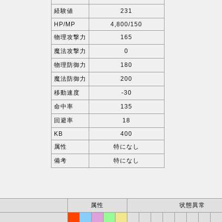
経験値
231
HP/MP
4,800/150
物理攻撃力
165
魔法攻撃力
0
物理防御力
180
魔法防御力
200
移動速度
-30
命中率
135
回避率
18
KB
400
属性
特になし
備考
特になし
属性
状態異常