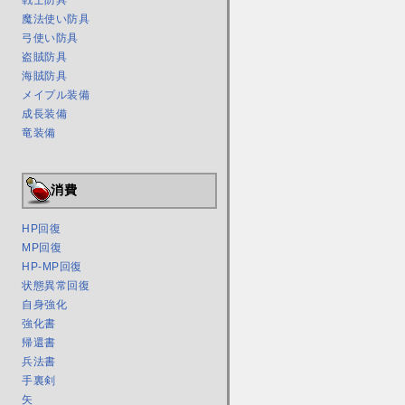
戦士防具
魔法使い防具
弓使い防具
盗賊防具
海賊防具
メイプル装備
成長装備
竜装備
消費
HP回復
MP回復
HP-MP回復
状態異常回復
自身強化
強化書
帰還書
兵法書
手裏剣
矢