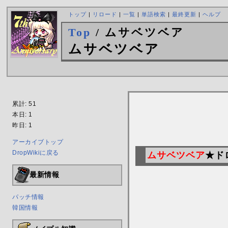
トップ
|
リロード
|
一覧
|
単語検索
|
最終更新
|
ヘルプ
Top
/ ムサベツベア
ムサベツベア
累計: 51
本日: 1
昨日: 1
アーカイブトップ
DropWikiに戻る
ムサベツベア
★ド
最新情報
パッチ情報
韓国情報