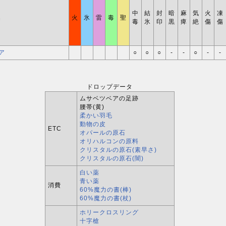
中
結
封
暗
麻
気
火
凍
名
火
氷
雷
毒
聖
毒
氷
印
黒
痺
絶
傷
傷
ア
○
○
○
-
-
○
-
-
ドロップデータ
ムサベツベアの足跡
腰帯(黄)
柔かい羽毛
動物の皮
ETC
オパールの原石
オリハルコンの原料
クリスタルの原石(素早さ)
クリスタルの原石(闇)
白い薬
青い薬
消費
60%魔力の書(棒)
60%魔力の書(杖)
ホリークロスリング
十字槍