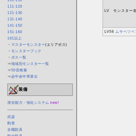
101-110
111-120
LV モンスター
121-130
131-140
141-150
LV56
ムサベツベ
151-160
161以上
・
マスターモンスター
(エリアボス)
・
モンスターブック
・
ボス一覧
⇒
地域別モンスター一覧
⇒
50音検索
⇒
必中命中率算出
装備
潜在能力・強化システム
new!
武器
勲章
全職防具