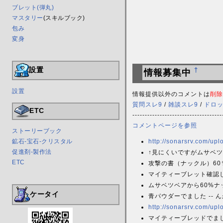
ブレット(弾丸)
マスタリー
(スキルブック)
包み
変身
設置
†
情報募集中
設置
情報提供以外のコメントは
削除
質問スレ9
/
雑談スレ9
/
ドロ
ETC
------------------------------------
コメントページを参照
ストーリーブック
鉱石-宝石-クリスタル
http://sonarsrv.com/upl
促進剤-製作法
↑見にくいですがムサベツ
ETC
攻撃の書（ナックル）60
マイティーブレット確
ムサベツベアから60%
ケータイ
青パウダーでました -- 
http://sonarsrv.com/upl
マイティーブレッドでました 