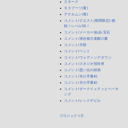
スネーク
モスブーツ(黄)
アナカムン(青)
コメント/クエスト(期間限定)-挑
戦！レベル50！
コメント/メーカー/結晶-宝石
コメント/潜在能力覚醒の書
コメント/月様
コメント/ペット
コメント/ウェディングタウン
コメント/スタジオ招待券
コメント/思い出の師弟
コメント/木の手裏剣
コメント/月の手裏剣
コメント/ダークイェティとペペキ
ング
コメント/レッドデビル
プロジェクトD