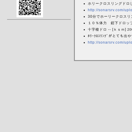
ホリークロスリングドロしま
http://sonarsrv.com/upl
30分でホーリークロスリ
１０％体力 鎧下ドロップし
十字槍ドロ -- [ｋｓｍ]
20
ﾎﾘｰｸﾛｽﾘﾝｸﾞがとても出
http://sonarsrv.com/upl