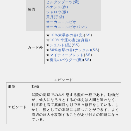
ヒルダンブーツ(紫)
ペナンス(赤)
装備
ジャロウ(紫)
黄月(手袋)
オーカスコルピオ
オーカスコルピオパンツ
★
10%素早さの書(兜)
(
SS
)
☆
100%幸運の書(全身鎧)
★
シュルト(黒)
(
SS
)
カード外
★
60%攻撃の書(ナックル)
(
SS
)
★
マイティーブレット
(
SS
)
★
魔法のパウダー(青)
(
SS
)
エピソード
形態
動物
武陵の周辺でのみ生息する熊の一種である。動物だ
が、仙人になろうとする心構えは人間と違わなく、
剣道着を着て真面目な顔で日々修行をしている。し
エピソード
かし、熊としての本能には勝つことができず、よく
周辺の旅人を攻撃することがあり付近の問題になっ
ている。