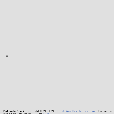
//
PukiWiki 1.4.7
Copyright © 2001-2006
PukiWiki Developers Team
. License is
Based on "PukiWiki" 1.3 by
yu-ji
.