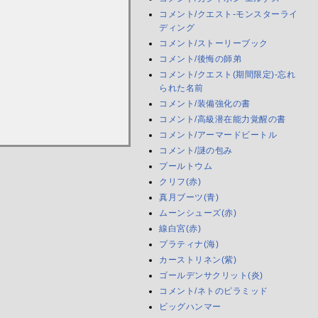
コメント/クエスト-モンスターライ
ディング
コメント/ストーリーブック
コメント/後悔の師弟
コメント/クエスト(期間限定)-忘れ
られた名前
コメント/装備強化の書
コメント/高級潜在能力覚醒の書
コメント/アーマードビートル
コメント/謎の包み
プールトウム
クリフ(赤)
真月ブーツ(青)
ムーンシューズ(赤)
線白宮(赤)
プラティナ(海)
カーストリネン(紫)
ゴールデンサクリット(炎)
コメント/ネトのピラミッド
ビッグハンマー