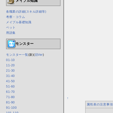
メイプル知識
各職業の詳細(スキル詳細等)
考察・コラム
メイプル基礎知識
ペット
用語集
モンスター
モンスター一覧
(新)(
旧Ver
)
01-10
11-20
21-30
31-40
41-50
51-60
61-70
71-80
†
81-90
属性表の注意事項
91-100