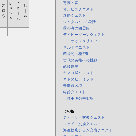
ド
毒霧の森
レ
ス
ヒ
ゥ
ｯ
オルビスクエスト
ロ
｜
シ
｜
迷路クエスト
ウ
ル
ャ
ム
ジャクムクエ1段階
｜
霧の海の幽霊船
-
-
-
デイビーゾーンクエスト
ロミオとジュリエット
ギルドクエスト
蔵経閣の秘密5
古代の英雄への挑戦
武陵道場
キノコ城クエスト
ネトのピラミッド
未開通区域
結婚クエスト
正体不明の宇宙船
その他
チャーリー交換クエスト
ファイト交換クエスト
海産物店チョム交換クエスト