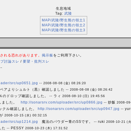
生息地域
Tag:
武陵
MAP/武陵/野生熊の領土1
MAP/武陵/野生熊の領土2
MAP/武陵/野生熊の領土3
される恐れがあります。
掲示板
をご利用下さい。
ップ討論スレ
/
要望・批判スレ
--
oader/src/up0651.jpg
--
2008-08-08 (金) 08:26:20
ベアよりシュルト（黒）確認しました --
2008-08-08 (金) 08:26:42
％のドロップ確認しました。 -- ラィ
2008-08-10 (日) 19:45:56
認しました。
http://sonarsrv.com/uploader/src/up0866.jpg
-- 炒飯
2008-09
ナックル確認しました。
http://sonarsrv.com/uploader/src/up0947.jpg
-- yu
んが
2008-10-15 (水) 00:32:15
oader/src/up1214.jpg
魔法のパウダー青のSSです。 -- ruki
2008-10-21 (火
-- PESSY
2008-10-23 (木) 17:31:52