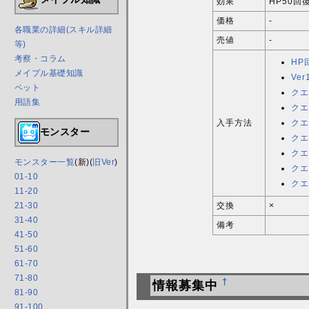
効果
HP50回
価格
-
各職業の詳細(スキル詳細
売値
-
等)
考察・コラム
HP
メイプル基礎知識
Ver
ペット
クエ
用語集
クエ
入手方法
クエ
モンスター
クエ
クエ
モンスター一覧
(新)(
旧Ver
)
クエ
01-10
クエ
11-20
21-30
交換
×
31-40
備考
41-50
51-60
61-70
71-80
†
情報募集中
81-90
91-100