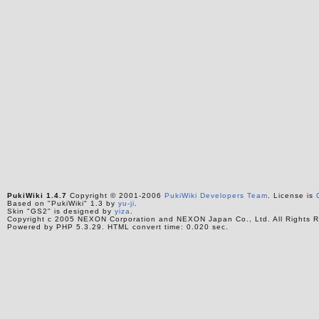
PukiWiki 1.4.7
Copyright © 2001-2006
PukiWiki Developers Team
. License is
Based on "PukiWiki" 1.3 by
yu-ji
.
Skin "GS2" is designed by
yiza
.
Copyright c 2005 NEXON Corporation and NEXON Japan Co., Ltd. All Rights R
Powered by PHP 5.3.29. HTML convert time: 0.020 sec.