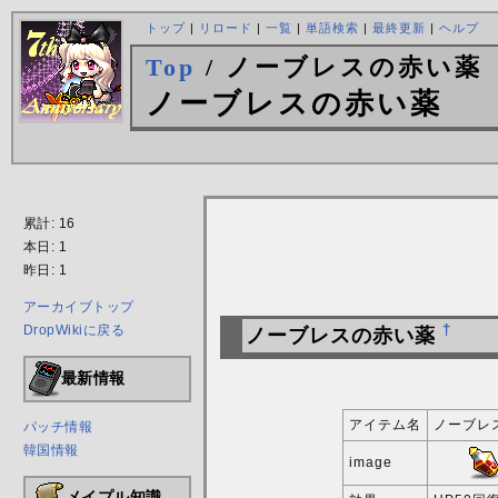
トップ
|
リロード
|
一覧
|
単語検索
|
最終更新
|
ヘルプ
Top
/ ノーブレスの赤い薬
ノーブレスの赤い薬
累計: 16
本日: 1
昨日: 1
アーカイブトップ
DropWikiに戻る
†
ノーブレスの赤い薬
最新情報
アイテム名
ノーブレ
パッチ情報
韓国情報
image
メイプル知識