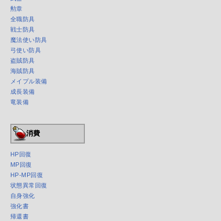
勲章
全職防具
戦士防具
魔法使い防具
弓使い防具
盗賊防具
海賊防具
メイプル装備
成長装備
竜装備
消費
HP回復
MP回復
HP-MP回復
状態異常回復
自身強化
強化書
帰還書