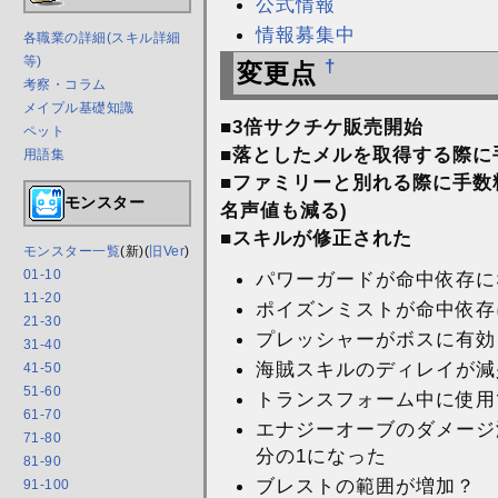
公式情報
情報募集中
各職業の詳細(スキル詳細
等)
†
変更点
考察・コラム
メイプル基礎知識
■3倍サクチケ販売開始
ペット
■落としたメルを取得する際に
用語集
■ファミリーと別れる際に手数
モンスター
名声値も減る)
■スキルが修正された
モンスター一覧
(新)(
旧Ver
)
01-10
パワーガードが命中依存に
11-20
ポイズンミストが命中依存
21-30
プレッシャーがボスに有効
31-40
海賊スキルのディレイが減
41-50
51-60
トランスフォーム中に使用
61-70
エナジーオーブのダメージ
71-80
分の1になった
81-90
ブレストの範囲が増加？
91-100