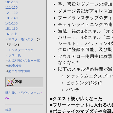
101-110
弓、弩殴りダメージの増加
111-120
ダメージ表記がアキレス適
121-130
ブーメランステップのディ
131-140
141-150
チェインライトニングの連
151-160
海賊、銃の3次スキル「オ
161以上
バリー」、4次スキル「エ
・
マスターモンスター
(エ
シールド」、パラディン4
リアボス)
クロに登録不可能、及び既
・
モンスターブック
・
ボス一覧
ソウルアロー使用中に攻撃
⇒
地域別モンスター一覧
なくなった
⇒
50音検索
以下のスキル溜め時間が減
⇒
必中命中率算出
クァンタムエクスプロ
装備
ピオシング(1秒)?
パンチ
潜在能力・強化システム
n
■クエスト欄が広くなった
ew!
■フリーマーケットに入れるのは
武器
■ポニチャイのマブダチや金融