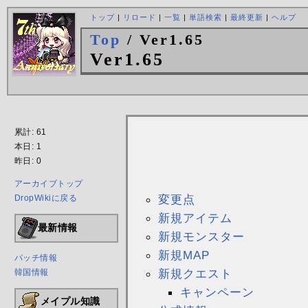
トップ
|
リロード
|
一覧
|
単語検索
|
最終更新
|
ヘルプ
Top
/ Ver1.65
Ver1.65
累計: 61
本日: 1
昨日: 0
アーカイブトップ
変更点
DropWikiに戻る
新規アイテム
最新情報
新規モンスター
新規MAP
パッチ情報
新規クエスト
韓国情報
キャンペーン
メイプル知識