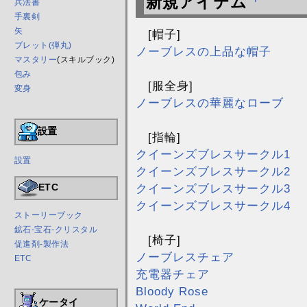
新規アイテム
兵法書
手裏剣
矢
[帽子]
ブレット(弾丸)
ノーブレスの上品な帽子
マスタリー
(スキルブック)
包み
[服全身]
変身
ノーブレスの華麗なローブ
設置
[指輪]
クイーンズブレスサークル1
設置
クイーンズブレスサークル2
ETC
クイーンズブレスサークル3
クイーンズブレスサークル4
ストーリーブック
鉱石-宝石-クリスタル
[椅子]
促進剤-製作法
ノーブレスチェア
ETC
充電器チェア
Bloody Rose
ケータイ