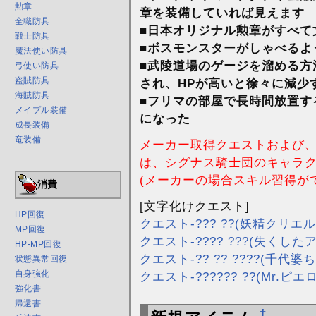
勲章
章を装備していれば見えます
全職防具
■日本オリジナル勲章がすべて
戦士防具
■ボスモンスターがしゃべるよ
魔法使い防具
■武陵道場のゲージを溜める方
弓使い防具
盗賊防具
され、HPが高いと徐々に減少
海賊防具
■フリマの部屋で長時間放置す
メイプル装備
になった
成長装備
竜装備
メーカー取得クエストおよび、
は、シグナス騎士団のキャラ
(メーカーの場合スキル習得が
消費
[文字化けクエスト]
HP回復
クエスト-??? ??(妖精クリエル
MP回復
クエスト-???? ???(失くし
HP-MP回復
クエスト-?? ?? ????(千代婆
状態異常回復
自身強化
クエスト-?????? ??(Mr.ピエロ
強化書
帰還書
†