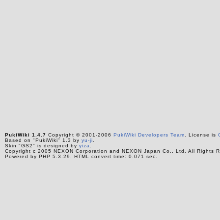
PukiWiki 1.4.7
Copyright © 2001-2006
PukiWiki Developers Team
. License is
Based on "PukiWiki" 1.3 by
yu-ji
.
Skin "GS2" is designed by
yiza
.
Copyright c 2005 NEXON Corporation and NEXON Japan Co., Ltd. All Rights R
Powered by PHP 5.3.29. HTML convert time: 0.071 sec.