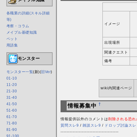
各職業の詳細(スキル詳細
等)
イメージ
考察・コラム
メイプル基礎知識
ペット
出現場所
用語集
関連クエスト
モンスター
備考
モンスター一覧
(新)(
旧Ver
)
01-10
11-20
wiki内関連ページ
21-30
31-40
41-50
†
情報募集中
51-60
61-70
情報提供以外のコメントは
削除される恐れ
71-80
質問スレ9
/
雑談スレ9
/
ドロップ討論スレ
81-90
--------------------------------------
91-100