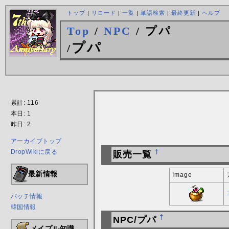
トップ
|
リロード
|
一覧
|
単語検索
|
最終更新
|
ヘルプ
Top
/
NPC
/ プパ
プパ
/
累計: 116
本日: 1
昨日: 2
アーカイブトップ
DropWikiに戻る
†
販売一覧
最新情報
Image
パッチ情報
韓国情報
†
NPC/プパ
メイプル知識