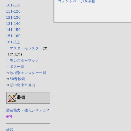
コメントページを参照
101-110
111-120
121-130
131-140
141-150
151-160
161以上
・
マスターモンスター
(エ
リアボス)
・
モンスターブック
・
ボス一覧
⇒
地域別モンスター一覧
⇒
50音検索
⇒
必中命中率算出
装備
潜在能力・強化システム
n
ew!
武器