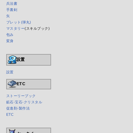
兵法書
手裏剣
矢
ブレット(弾丸)
マスタリー
(スキルブック)
包み
変身
設置
設置
ETC
ストーリーブック
鉱石-宝石-クリスタル
促進剤-製作法
ETC