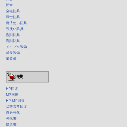
勲章
全職防具
戦士防具
魔法使い防具
弓使い防具
盗賊防具
海賊防具
メイプル装備
成長装備
竜装備
消費
HP回復
MP回復
HP-MP回復
状態異常回復
自身強化
強化書
帰還書