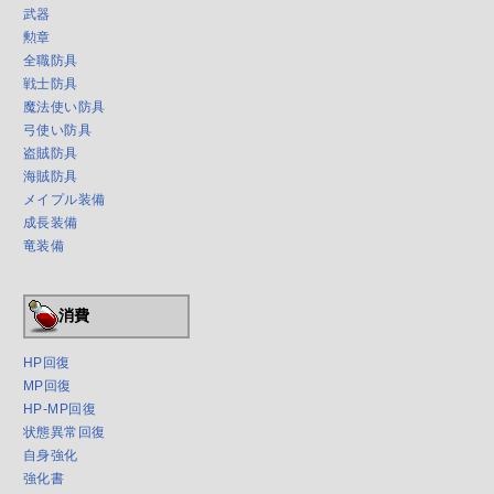
武器
勲章
全職防具
戦士防具
魔法使い防具
弓使い防具
盗賊防具
海賊防具
メイプル装備
成長装備
竜装備
消費
HP回復
MP回復
HP-MP回復
状態異常回復
自身強化
強化書