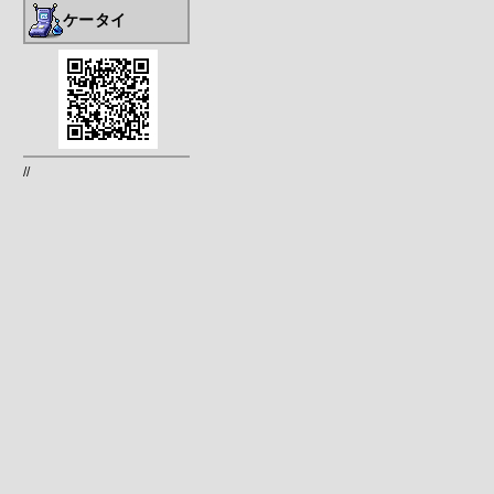
ケータイ
//