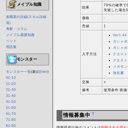
メイプル知識
70%の確率でD
効果
失敗した場合
各職業の詳細(スキル詳細
価格
-
等)
売値
1
考察・コラム
メイプル基礎知識
Ver1.44
ペット
ガシャポ
用語集
ガシャポ
入手方法
クエスト
モンスター
クエスト
メガモン
モンスター一覧
(新)(
旧Ver
)
強化書
01-10
交換
○
11-20
21-30
備考
使用条件:装
31-40
41-50
51-60
61-70
†
情報募集中
71-80
81-90
情報提供以外のコメントは
削除される恐れ