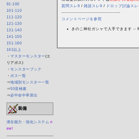
91-100
質問スレ9
/
雑談スレ9
/
ドロップ討論スレ
101-110
--------------------------------------
111-120
コメントページを参照
121-130
きのこ神社ガシャで入手できます --
131-140
141-150
151-160
161以上
・
マスターモンスター
(エ
リアボス)
・
モンスターブック
・
ボス一覧
⇒
地域別モンスター一覧
⇒
50音検索
⇒
必中命中率算出
装備
潜在能力・強化システム
n
ew!