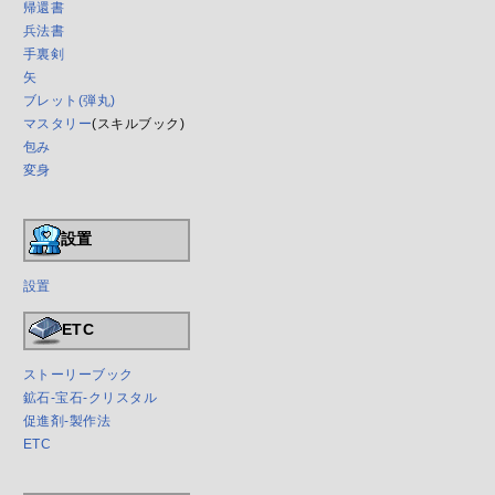
帰還書
兵法書
手裏剣
矢
ブレット(弾丸)
マスタリー
(スキルブック)
包み
変身
設置
設置
ETC
ストーリーブック
鉱石-宝石-クリスタル
促進剤-製作法
ETC