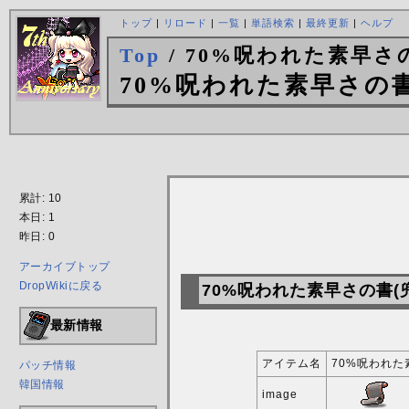
トップ
|
リロード
|
一覧
|
単語検索
|
最終更新
|
ヘルプ
Top
/ 70%呪われた素早さの
70%呪われた素早さの書
累計: 10
本日: 1
昨日: 0
アーカイブトップ
DropWikiに戻る
70%呪われた素早さの書(
最新情報
アイテム名
70%呪われた
パッチ情報
韓国情報
image