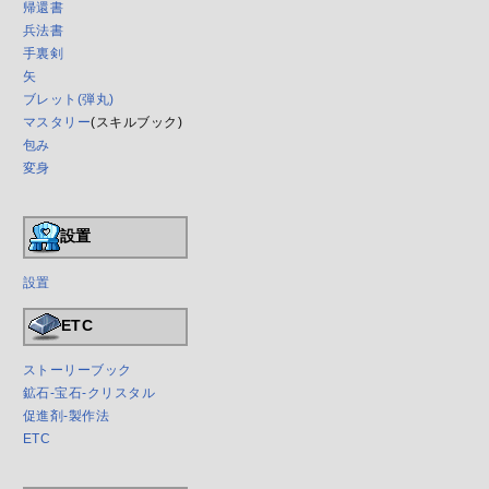
帰還書
兵法書
手裏剣
矢
ブレット(弾丸)
マスタリー
(スキルブック)
包み
変身
設置
設置
ETC
ストーリーブック
鉱石-宝石-クリスタル
促進剤-製作法
ETC