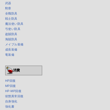
武器
勲章
全職防具
戦士防具
魔法使い防具
弓使い防具
盗賊防具
海賊防具
メイプル装備
成長装備
竜装備
消費
HP回復
MP回復
HP-MP回復
状態異常回復
自身強化
強化書