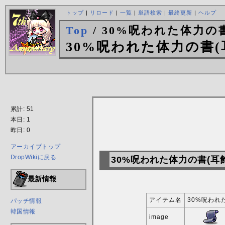
トップ
|
リロード
|
一覧
|
単語検索
|
最終更新
|
ヘルプ
Top
/ 30%呪われた体力の
30%呪われた体力の書(
累計: 51
本日: 1
昨日: 0
アーカイブトップ
DropWikiに戻る
30%呪われた体力の書(耳
最新情報
アイテム名
30%呪われ
パッチ情報
韓国情報
image