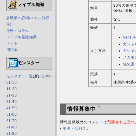
メイプル知識
30%の確率で
効果
強化に失敗し
各職業の詳細(スキル詳細
価格
なし
等)
売値
1
考察・コラム
メイプル基礎知識
Ver1.4
ペット
ガシャ
用語集
入手方法
ガシャ
メガモ
モンスター
強化書
交換
○
モンスター一覧
(新)(
旧Ver
)
備考
使用条件:装
01-10
11-20
21-30
31-40
†
41-50
情報募集中
51-60
61-70
情報提供以外のコメントは
削除される恐れ
71-80
/
要望・批判スレ
81-90
--------------------------------------