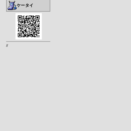
ケータイ
//