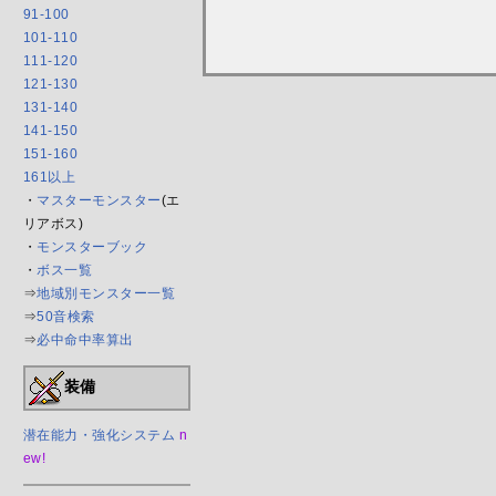
91-100
101-110
111-120
121-130
131-140
141-150
151-160
161以上
・
マスターモンスター
(エ
リアボス)
・
モンスターブック
・
ボス一覧
⇒
地域別モンスター一覧
⇒
50音検索
⇒
必中命中率算出
装備
潜在能力・強化システム
n
ew!