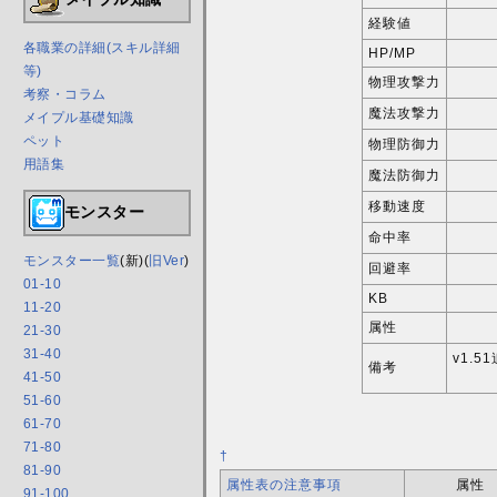
経験値
各職業の詳細(スキル詳細
HP/MP
等)
物理攻撃力
考察・コラム
魔法攻撃力
メイプル基礎知識
ペット
物理防御力
用語集
魔法防御力
移動速度
モンスター
命中率
モンスター一覧
(新)(
旧Ver
)
回避率
01-10
KB
11-20
属性
21-30
31-40
v1.
備考
41-50
51-60
61-70
71-80
†
81-90
属性表の注意事項
属性
91-100