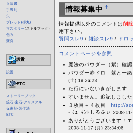
兵法書
†
情報募集中
手裏剣
矢
ブレット(弾丸)
情報提供以外のコメントは
削
マスタリー
(スキルブック)
用下さい。
包み
質問スレ9
/
雑談スレ9
/
ドロ
変身
-----------------------------------
コメントページを参照
設置
魔法のパウダー（紫）確認 
パウダー赤ドロ 紫と一緒
設置
(土) 18:26:23
ETC
た行にいないきがします -
すいません。追記しました。
ストーリーブック
鉱石-宝石-クリスタル
３枚目＋４枚目
http://s
促進剤-製作法
- ﾐｭｰﾀﾝﾄしるふぃ
2008-11-
ETC
ありがとうございます！エピ
2008-11-17 (月) 23:34:06