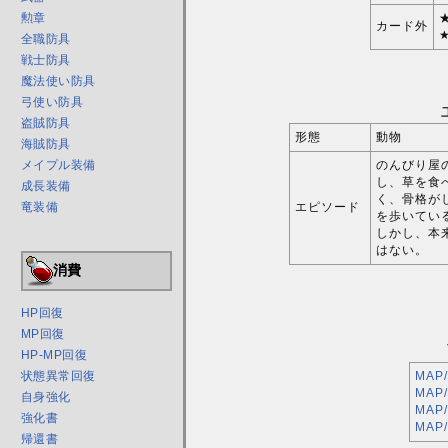
勲章
カード外
全職防具
戦士防具
魔法使い防具
弓使い防具
盗賊防具
形態
動物
海賊防具
のんびり屋
メイプル装備
し、草を食
成長装備
く、骨格が
エピソード
竜装備
を歩いてい
しかし、本
はない。
消費
HP回復
MP回復
HP-MP回復
MAP
状態異常回復
MAP
自身強化
MAP
強化書
MAP
帰還書