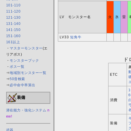
101-110
111-120
LV モンスター名
火
氷
雷
121-130
131-140
141-150
151-160
LV33
短角牛
161以上
・
マスターモンスター
(エ
リアボス)
ド
・
モンスターブック
・
ボス一覧
⇒
地域別モンスター一覧
ETC
⇒
50音検索
⇒
必中命中率算出
装備
消費
潜在能力・強化システム
n
ew!
装備
武器