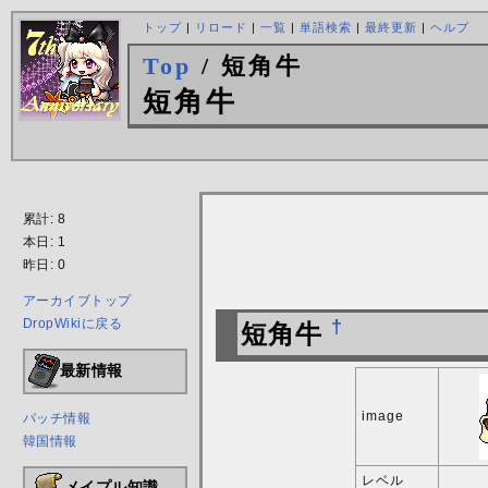
トップ
|
リロード
|
一覧
|
単語検索
|
最終更新
|
ヘルプ
Top
/ 短角牛
短角牛
累計: 8
本日: 1
昨日: 0
アーカイブトップ
DropWikiに戻る
†
短角牛
最新情報
image
パッチ情報
韓国情報
レベル
メイプル知識