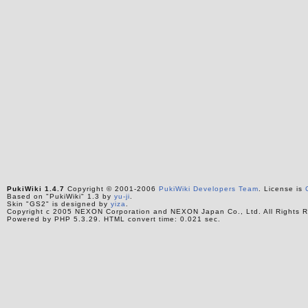
PukiWiki 1.4.7
Copyright © 2001-2006
PukiWiki Developers Team
. License is
Based on "PukiWiki" 1.3 by
yu-ji
.
Skin "GS2" is designed by
yiza
.
Copyright c 2005 NEXON Corporation and NEXON Japan Co., Ltd. All Rights R
Powered by PHP 5.3.29. HTML convert time: 0.021 sec.