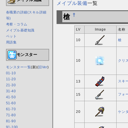
メイプル装備
一覧
各職業の詳細(スキル詳細
†
槍
等)
考察・コラム
LV
Image
名称
メイプル基礎知識
ペット
10
槍
用語集
モンスター
10
クリス
モンスター一覧
(新)(
旧Ver
)
01-10
11-20
スキー
13
21-30
31-40
フォ
15
41-50
51-60
61-70
20
ケン
71-80
81-90
91-100