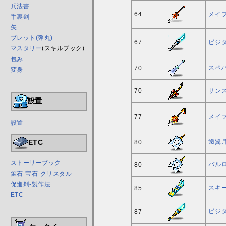
兵法書
64
メイ
手裏剣
矢
ブレット(弾丸)
67
ビジタ
マスタリー
(スキルブック)
包み
スペ
70
変身
70
サン
設置
77
メイ
設置
歯翼
ETC
80
ストーリーブック
バル
80
鉱石-宝石-クリスタル
促進剤-製作法
スキー
85
ETC
ビジタ
87