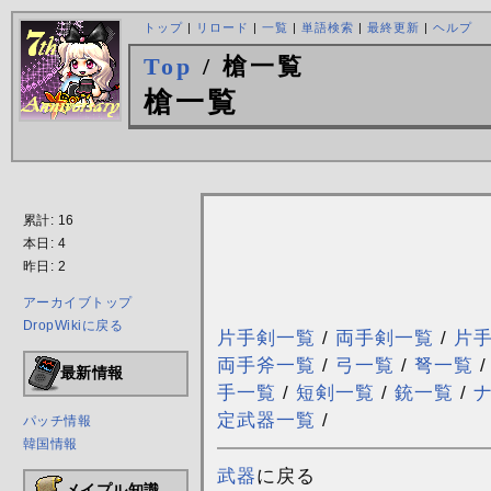
トップ
|
リロード
|
一覧
|
単語検索
|
最終更新
|
ヘルプ
Top
/ 槍一覧
槍一覧
累計: 16
本日: 4
昨日: 2
アーカイブトップ
DropWikiに戻る
片手剣一覧
/
両手剣一覧
/
片
両手斧一覧
/
弓一覧
/
弩一覧
最新情報
手一覧
/
短剣一覧
/
銃一覧
/
定武器一覧
/
パッチ情報
韓国情報
武器
に戻る
メイプル知識