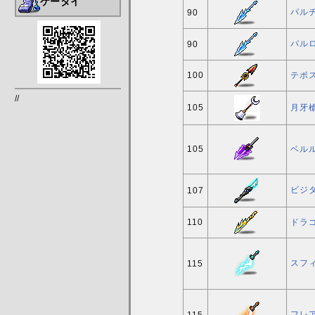
ケータイ
パル
90
バル
90
100
テポ
//
105
月牙
105
ベル
ビジタ
107
110
ドラ
スフィ
115
フレア
115