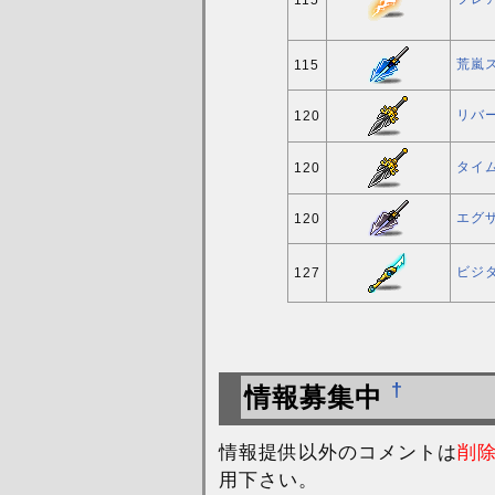
荒嵐
115
リバ
120
タイ
120
エグ
120
ビジ
127
†
情報募集中
情報提供以外のコメントは
削
用下さい。