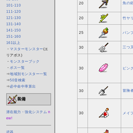
魚の
20
101-110
111-120
121-130
20
竹ヤ
131-140
141-150
25
パン
151-160
161以上
三つ
30
・
マスターモンスター
(エ
リアボス)
・
モンスターブック
・
ボス一覧
30
ピン
⇒
地域別モンスター一覧
⇒
50音検索
⇒
必中命中率算出
冒険
30
装備
潜在能力・強化システム
n
30
メイプ
ew!
武器