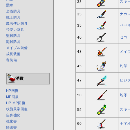
スキー
33
勲章
全職防具
ナカ
35
戦士防具
魔法使い防具
ペペ
35
弓使い防具
盗賊防具
ゼコ
40
海賊防具
メイプル装備
43
メイ
成長装備
竜装備
釣竿
45
消費
47
ビジ
HP回復
50
蛇矛
MP回復
HP-MP回復
状態異常回復
スキー
55
自身強化
強化書
60
十字
帰還書