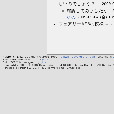
しいのでしょう？ --
2009-
確認してみましたが、A
ゃの
2009-09-04 (金) 18
フェアリーAS6の模様 --
2
PukiWiki 1.4.7
Copyright © 2001-2006
PukiWiki Developers Team
. License is
Based on "PukiWiki" 1.3 by
yu-ji
.
Skin "GS2" is designed by
yiza
.
Copyright c 2005 NEXON Corporation and NEXON Japan Co., Ltd. All Rights R
Powered by PHP 5.3.29. HTML convert time: 0.020 sec.