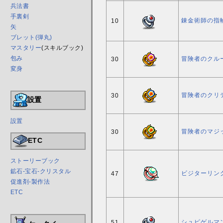
兵法書
手裏剣
錬金術師の指
10
矢
ブレット(弾丸)
マスタリー
(スキルブック)
包み
冒険者のクル
30
変身
冒険者のクリ
30
設置
設置
冒険者のマジ
30
ETC
ストーリーブック
鉱石-宝石-クリスタル
ビジターリン
47
促進剤-製作法
ETC
シュピゲルマ
51