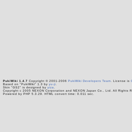
PukiWiki 1.4.7
Copyright © 2001-2006
PukiWiki Developers Team
. License is
Based on "PukiWiki" 1.3 by
yu-ji
.
Skin "GS2" is designed by
yiza
.
Copyright c 2005 NEXON Corporation and NEXON Japan Co., Ltd. All Rights R
Powered by PHP 5.3.29. HTML convert time: 0.011 sec.