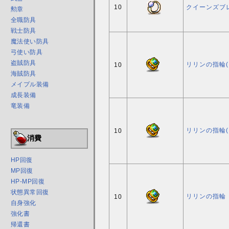
10
クイーンズブ
勲章
全職防具
戦士防具
魔法使い防具
弓使い防具
盗賊防具
リリンの指輪(L
10
海賊防具
メイプル装備
成長装備
竜装備
リリンの指輪(L
10
消費
HP回復
MP回復
HP-MP回復
状態異常回復
リリンの指輪
10
自身強化
強化書
帰還書