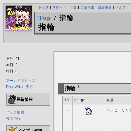
トップ
|
リロード
|
一覧
|
単語検索
|
最終更新
|
ヘルプ
Top
/ 指輪
指輪
累計: 21
本日: 2
昨日: 0
アーカイブトップ
DropWikiに戻る
†
指輪
最新情報
LV
Image
名前
ハッピーリン
-
パッチ情報
韓国情報
メイプル知識