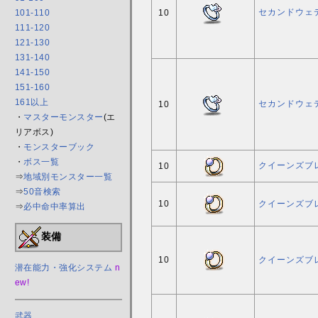
セカンドウェ
101-110
10
111-120
121-130
131-140
141-150
151-160
161以上
セカンドウェ
10
・
マスターモンスター
(エ
リアボス)
・
モンスターブック
・
ボス一覧
クイーンズブ
10
⇒
地域別モンスター一覧
⇒
50音検索
10
クイーンズブ
⇒
必中命中率算出
装備
10
クイーンズブ
潜在能力・強化システム
n
ew!
武器