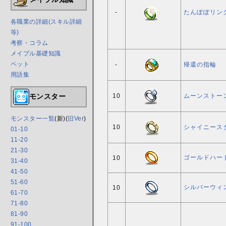
-
たんぽぽリン
各職業の詳細(スキル詳細
等)
考察・コラム
メイプル基礎知識
ペット
-
帰還の指輪
用語集
モンスター
10
ムーンストー
モンスター一覧
(新)(
旧Ver
)
10
シャイニース
01-10
11-20
21-30
ゴールドハー
10
31-40
41-50
51-60
シルバーウィ
10
61-70
71-80
81-90
91-100