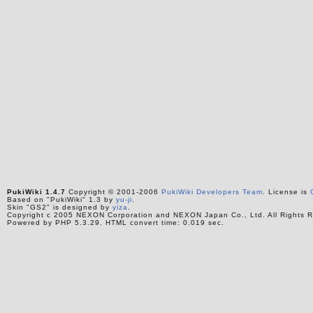
PukiWiki 1.4.7
Copyright © 2001-2006
PukiWiki Developers Team
. License is
Based on "PukiWiki" 1.3 by
yu-ji
.
Skin "GS2" is designed by
yiza
.
Copyright c 2005 NEXON Corporation and NEXON Japan Co., Ltd. All Rights R
Powered by PHP 5.3.29. HTML convert time: 0.019 sec.