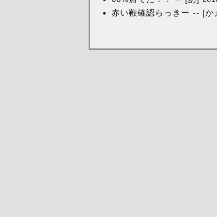
赤い鞭確認らっきー -- [