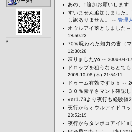
ケータイ
あの、↑追加お願いします -
すいません追加しました。
し訳ありません。 --
管理
オウルアイ落としました～SS
19:50:23
//
70％呪われた知力の書（マ
12:30:28
凍りましたyo --
2009-04-17
ドロップを狙うならとても
2009-10-08 (木) 21:54:11
ドゥーム有効ですｂｂ --
2
３０％素早さマント確認しま
ver1.78より夜行も経験値2
夜行からオウルアイドロップし
23:52:19
夜行からタンポコアイﾄﾞﾛし
60%盾でた！！ -- [あ]
201