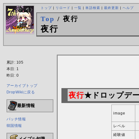
トップ
|
リロード
|
一覧
|
単語検索
|
最終更新
|
ヘルプ
Top
/ 夜行
夜行
累計: 105
本日: 1
昨日: 0
アーカイブトップ
DropWikiに戻る
夜行
★ドロップデータ
最新情報
image
パッチ情報
韓国情報
レベル
経験値
メイプル知識