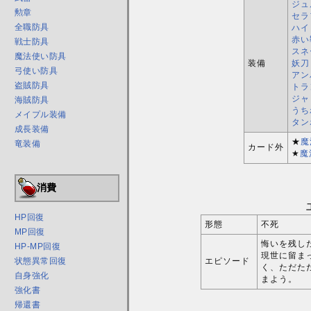
ジュ
勲章
セラ
全職防具
ハイ
赤い
戦士防具
スネ
魔法使い防具
装備
妖刀
弓使い防具
アン
盗賊防具
トラ
ジャ
海賊防具
うち
メイプル装備
タン
成長装備
★
魔
竜装備
カード外
★
魔
消費
HP回復
形態
不死
MP回復
悔いを残し
HP-MP回復
現世に留ま
エピソード
状態異常回復
く、ただた
自身強化
まよう。
強化書
帰還書