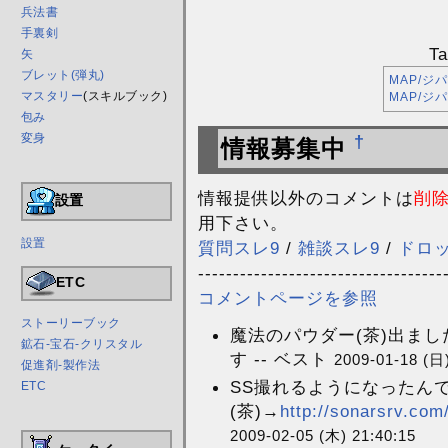
兵法書
手裏剣
T
矢
ブレット(弾丸)
MAP/ジ
マスタリー
(スキルブック)
MAP/ジ
包み
変身
†
情報募集中
情報提供以外のコメントは
削
設置
用下さい。
設置
質問スレ9
/
雑談スレ9
/
ドロ
-----------------------------------
ETC
コメントページを参照
ストーリーブック
魔法のパウダー(茶)出ま
鉱石-宝石-クリスタル
す -- ベスト
2009-01-18 (日)
促進剤-製作法
SS撮れるようになったん
ETC
(茶)→
http://sonarsrv.com
2009-02-05 (木) 21:40:15