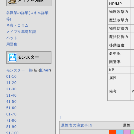
HP/MP
物理攻撃力
各職業の詳細(スキル詳細
等)
魔法攻撃力
考察・コラム
物理防御力
メイプル基礎知識
魔法防御力
ペット
用語集
移動速度
命中率
モンスター
回避率
KB
モンスター一覧
(新)(
旧Ver
)
01-10
属性
11-20
21-30
備考
31-40
41-50
51-60
61-70
†
71-80
属性表の注意事項
属性
81-90
91-100