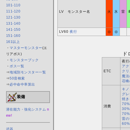
101-110
111-120
LV モンスター名
火
氷
雷
121-130
131-140
141-150
LV60
夜行
◎
◎
151-160
161以上
・
マスターモンスター
(エ
ド
リアボス)
・
モンスターブック
夜行
アク
・
ボス一覧
ETC
クリ
⇒
地域別モンスター一覧
魔法
⇒
50音検索
召喚
⇒
必中命中率算出
キノ
グレ
装備
焼き
70
消費
30
潜在能力・強化システム
n
70
ew!
雷の
60
武器