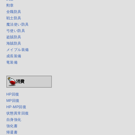
勲章
全職防具
戦士防具
魔法使い防具
弓使い防具
盗賊防具
海賊防具
メイプル装備
成長装備
竜装備
消費
HP回復
MP回復
HP-MP回復
状態異常回復
自身強化
強化書
帰還書