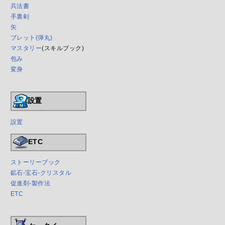
兵法書
手裏剣
矢
ブレット(弾丸)
マスタリー
(スキルブック)
包み
変身
設置
設置
ETC
ストーリーブック
鉱石-宝石-クリスタル
促進剤-製作法
ETC