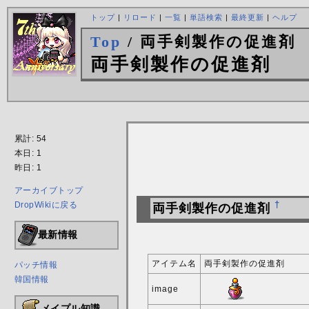
トップ
|
リロード
|
一覧
|
単語検索
|
最終更新
|
ヘルプ
Top
/ 両手剣製作の促進剤
両手剣製作の促進剤
累計: 54
本日: 1
昨日: 1
アーカイブトップ
DropWikiに戻る
†
両手剣製作の促進剤
最新情報
アイテム名
両手剣製作の促進剤
パッチ情報
韓国情報
image
メイプル知識