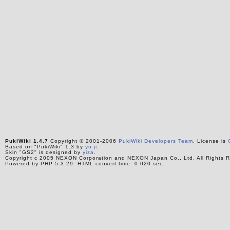
PukiWiki 1.4.7
Copyright © 2001-2006
PukiWiki Developers Team
. License is
Based on "PukiWiki" 1.3 by
yu-ji
.
Skin "GS2" is designed by
yiza
.
Copyright c 2005 NEXON Corporation and NEXON Japan Co., Ltd. All Rights R
Powered by PHP 5.3.29. HTML convert time: 0.020 sec.