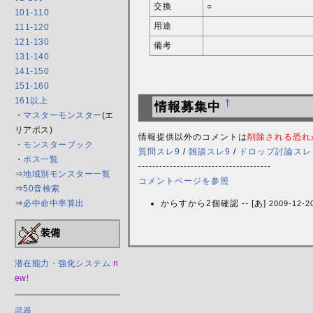
交換
○
101-110
用途
111-120
121-130
備考
131-140
141-150
151-160
161以上
†
情報募集中
・
マスターモンスター
(エ
リアボス)
情報提供以外のコメントは
削除される恐れ
・
モンスターブック
質問スレ9
/
雑談スレ9
/
ドロップ討論スレ
・
ボス一覧
--------------------------------------
⇒
地域別モンスター一覧
コメントページを参照
⇒
50音検索
⇒
必中命中率算出
からすから2個確認 -- [あ]
2009-12-2
装備
潜在能力・強化システム
n
ew!
武器