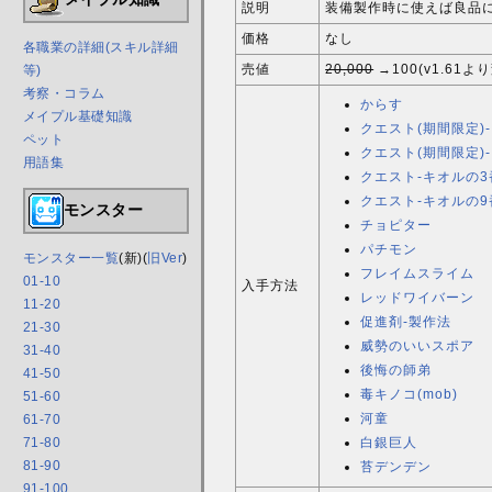
説明
装備製作時に使えば良品に
価格
なし
各職業の詳細(スキル詳細
売値
20,000
→100(v1.61よ
等)
考察・コラム
からす
メイプル基礎知識
クエスト(期間限定)
ペット
クエスト(期間限定)
用語集
クエスト-キオルの
クエスト-キオルの
モンスター
チョピター
パチモン
モンスター一覧
(新)(
旧Ver
)
フレイムスライム
01-10
入手方法
レッドワイバーン
11-20
促進剤-製作法
21-30
威勢のいいスポア
31-40
後悔の師弟
41-50
毒キノコ(mob)
51-60
河童
61-70
71-80
白銀巨人
81-90
苔デンデン
91-100