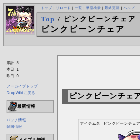
トップ
|
リロード
|
一覧
|
単語検索
|
最終更新
|
ヘルプ
Top
/ ピンクビーンチェア
ピンクビーンチェア
累計: 8
本日: 1
昨日: 0
アーカイブトップ
DropWikiに戻る
ピンクビーンチェ
最新情報
パッチ情報
アイテム名
ピンクビーンチェ
韓国情報
メイプル知識