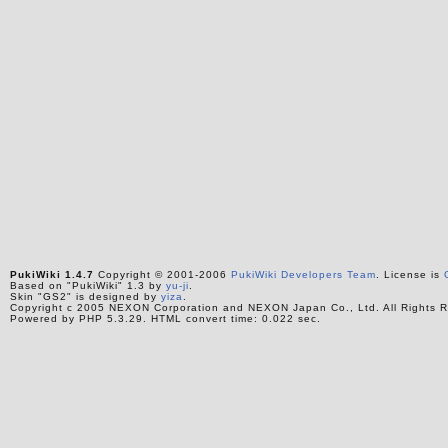
PukiWiki 1.4.7
Copyright © 2001-2006
PukiWiki Developers Team
. License is
Based on "PukiWiki" 1.3 by
yu-ji
.
Skin "GS2" is designed by
yiza
.
Copyright c 2005 NEXON Corporation and NEXON Japan Co., Ltd. All Rights R
Powered by PHP 5.3.29. HTML convert time: 0.022 sec.