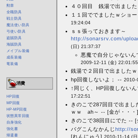
４０回目 銭湯で出ました -- [
勲章
全職防具
１１回ででましたｗショーワ 
戦士防具
19:24:04
魔法使い防具
ｓｓ張っておきます～
弓使い防具
http://sonarsrv.com/uploa
盗賊防具
海賊防具
(日) 21:37:37
メイプル装備
悪魔で自分じゃないんで
成長装備
2009-12-11 (金) 22:01:55
竜装備
銭湯で２回目で出ましたｗ -
hp回復しないよ； --
2010-
消費
↑同じく、HP回復しないんです
17:22:51
HP回復
MP回復
きのこで287回目で出まし
HP-MP回復
ｗｗ ah～ -- [金が・・・
状態異常回復
きのこで38回目にでた -- [
自身強化
バグこんなかんじ
http://s
強化書
帰還書
[れんにゅう]
2010-11-14 (日