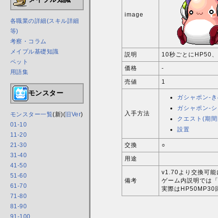
image
各職業の詳細(スキル詳細
等)
考察・コラム
メイプル基礎知識
説明
10秒ごとにHP50
ペット
価格
-
用語集
売値
1
モンスター
ガシャポン-
ガシャポン-
入手方法
モンスター一覧
(新)(
旧Ver
)
クエスト(期間
01-10
設置
11-20
交換
○
21-30
31-40
用途
41-50
v1.70より交換可
51-60
備考
ゲーム内説明では「
61-70
実際はHP50MP30
71-80
81-90
91-100