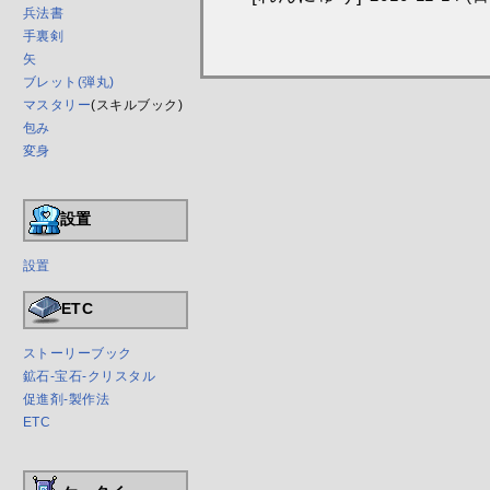
兵法書
手裏剣
矢
ブレット(弾丸)
マスタリー
(スキルブック)
包み
変身
設置
設置
ETC
ストーリーブック
鉱石-宝石-クリスタル
促進剤-製作法
ETC