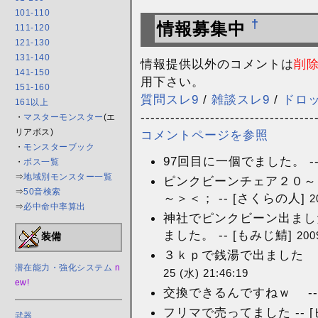
101-110
†
情報募集中
111-120
121-130
131-140
情報提供以外のコメントは
削
141-150
用下さい。
151-160
質問スレ9
/
雑談スレ9
/
ドロ
161以上
-----------------------------------
・
マスターモンスター
(エ
リアボス)
コメントページを参照
・
モンスターブック
97回目に一個でました。 --
・
ボス一覧
⇒
地域別モンスター一覧
ピンクビーンチェア２０～
⇒
50音検索
～＞＜； -- [さくらの人]
2
⇒
必中命中率算出
神社でピンクビーン出まし
ました。 -- [もみじ鯖]
200
装備
３ｋｐで銭湯で出ました ま
潜在能力・強化システム
n
25 (水) 21:46:19
ew!
交換できるんですねｗ -
フリマで売ってました -- 
武器