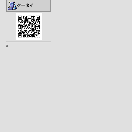
ケータイ
//