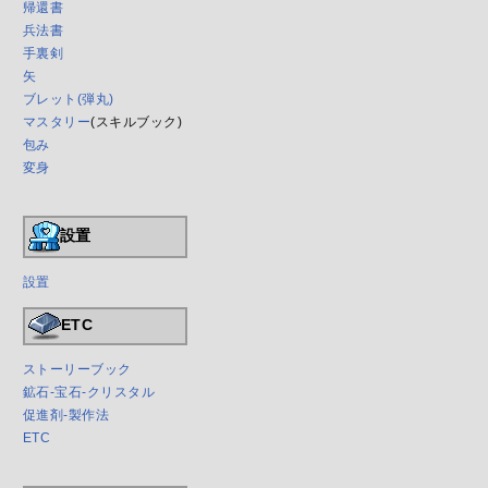
帰還書
兵法書
手裏剣
矢
ブレット(弾丸)
マスタリー
(スキルブック)
包み
変身
設置
設置
ETC
ストーリーブック
鉱石-宝石-クリスタル
促進剤-製作法
ETC