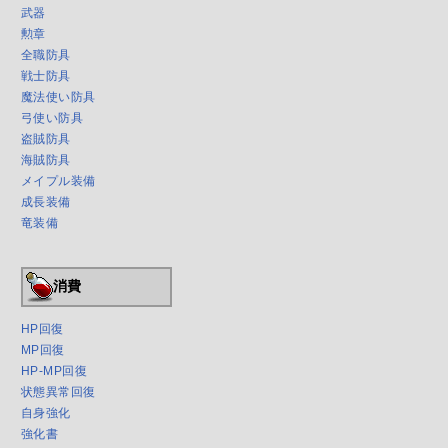
武器
勲章
全職防具
戦士防具
魔法使い防具
弓使い防具
盗賊防具
海賊防具
メイプル装備
成長装備
竜装備
消費
HP回復
MP回復
HP-MP回復
状態異常回復
自身強化
強化書