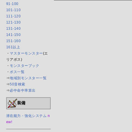
91-100
101-110
111-120
121-130
131-140
141-150
151-160
161以上
・
マスターモンスター
(エ
リアボス)
・
モンスターブック
・
ボス一覧
⇒
地域別モンスター一覧
⇒
50音検索
⇒
必中命中率算出
装備
潜在能力・強化システム
n
ew!