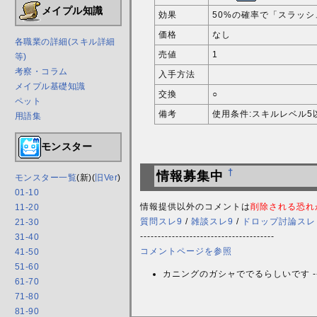
メイプル知識
効果
50%の確率で「スラッ
価格
なし
各職業の詳細(スキル詳細
売値
1
等)
考察・コラム
入手方法
メイプル基礎知識
交換
○
ペット
備考
使用条件:スキルレベル5
用語集
モンスター
†
情報募集中
モンスター一覧
(新)(
旧Ver
)
01-10
情報提供以外のコメントは
削除される恐れ
11-20
質問スレ9
/
雑談スレ9
/
ドロップ討論スレ
21-30
--------------------------------------
31-40
コメントページを参照
41-50
51-60
カニングのガシャででるらしいです -
61-70
71-80
81-90