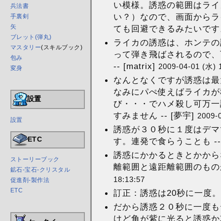
い模様。誘惑の範囲はライ
兵法書
い？）なので、画面からラ
手裏剣
矢
ても回避できるみたいです。 
ブレット(弾丸)
ライカの誘惑は、ホンテの
マスタリー
(スキルブック)
って弾き飛ばされるので、
包み
-- [matrix]
2009-04-01 (水) 
変身
なんとなくですが誘惑は最
なみにパぺ使えばライカが
設置
び・・・でハメ殺し可万一
すみません -- [夢宇]
2009-
設置
誘惑が３０秒に１度はデマ
ETC
す。連発で食らうことも -
誘惑にかかるときとかから
ストーリーブック
離範囲と遠距離範囲のもの
鉱石-宝石-クリスタル
18:13:57
促進剤-製作法
ETC
訂正：誘惑は20秒に一度。 -
だから誘惑２０秒に一度も
けど角が紫に光ると誘惑か