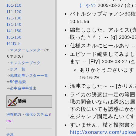
にゃの
2009-03-27 (金) 
101-110
111-120
バトルシップキャノン30確認し
121-130
10:51:56
131-140
編集しました。アルミス(赤
141-150
取った＾＾； -- [q]
2009-0
151-160
161以上
仕様スキルにヒールあり -
・
マスターモンスター
(エ
エピソード編集してみまし
リアボス)
ます -- [Fly]
2009-03-27 (金
・
モンスターブック
ありがとうございます！
・
ボス一覧
⇒
地域別モンスター一覧
16:16:29
⇒
50音検索
混沌でました～ -- [かりん
⇒
必中命中率算出
ライカの誘惑は一定の範囲
職の間合いならば誘惑は届
装備
下の段にいても誘惑にかか
潜在能力・強化システム
n
左ジャンプ固定みたいです。
ew!
すいません、杖と投擲書と
http://sonarsrv.com/uploa
武器