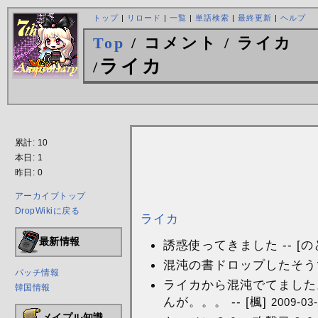
トップ
|
リロード
|
一覧
|
単語検索
|
最終更新
|
ヘルプ
Top
/ コメント / ライカ
ライカ
/
累計: 10
本日: 1
昨日: 0
アーカイブトップ
DropWikiに戻る
ライカ
最新情報
誘惑使ってきました -- [の
混沌の書ドロップしたそうです
パッチ情報
ライカから混沌でてました
韓国情報
んが。。。 -- [楓]
2009-03-
メイプル知識