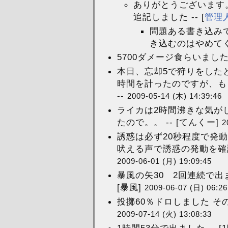
ありがとうございます
追記しました -- [
管理
問題ある書き込み
き込むのはやめてく
5700ダメージ食らいました。
本日、忘却5で狩りをした
時間を計ったのですが、も
--
2009-05-14 (木) 14:39:46
ライカは2時間沸きな気が
たので。。 -- [てんくー]
2
誘惑は必ず20秒程度で発
吠える声で誘惑の発動を確
2009-06-01 (月) 19:09:45
暴風の矢30 2回連続で出ま
[暴風]
2009-06-07 (日) 06:26
投擲60％ドロしました その次
2009-07-14 (火) 13:08:33
1時間53分で出ました -- [