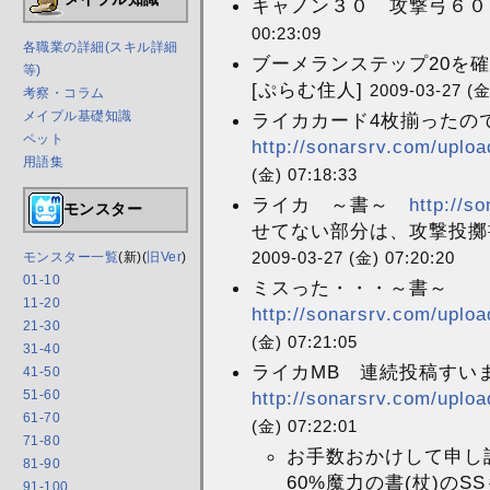
キャノン３０ 攻撃弓６０ 出
00:23:09
各職業の詳細(スキル詳細
ブーメランステップ20を確認
等)
[ぷらむ住人]
2009-03-27 (金
考察・コラム
メイプル基礎知識
ライカカード4枚揃ったの
ペット
http://sonarsrv.com/uploa
用語集
(金) 07:18:33
ライカ ～書～
http://s
モンスター
せてない部分は、攻撃投擲書6
2009-03-27 (金) 07:20:20
モンスター一覧
(新)(
旧Ver
)
01-10
ミスった・・・～書～
11-20
http://sonarsrv.com/uploa
21-30
(金) 07:21:05
31-40
ライカMB 連続投稿すい
41-50
51-60
http://sonarsrv.com/uploa
61-70
(金) 07:22:01
71-80
お手数おかけして申し訳
81-90
60%魔力の書(杖)のS
91-100