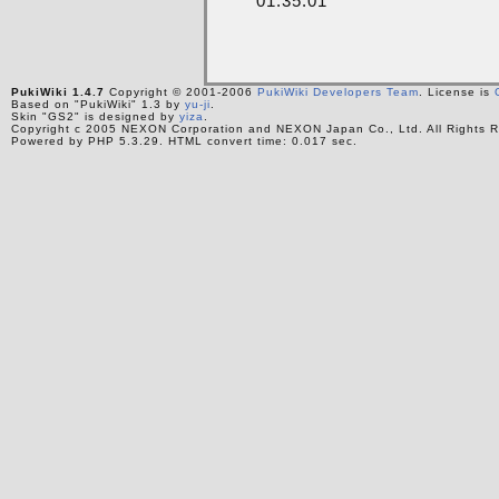
01:35:01
PukiWiki 1.4.7
Copyright © 2001-2006
PukiWiki Developers Team
. License is
Based on "PukiWiki" 1.3 by
yu-ji
.
Skin "GS2" is designed by
yiza
.
Copyright c 2005 NEXON Corporation and NEXON Japan Co., Ltd. All Rights R
Powered by PHP 5.3.29. HTML convert time: 0.017 sec.