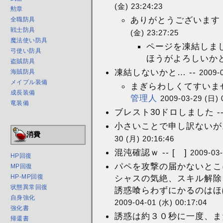
(金) 23:24:23
勲章
ありがとうございます！
全職防具
戦士防具
(金) 23:27:25
魔法使い防具
ページを凍結しま
弓使い防具
ほうがよろしいかと
盗賊防具
凍結しないかと… --
海賊防具
2009-
メイプル装備
まぎらわしくてすいませ
成長装備
管理人
2009-03-29 (日) 
竜装備
ブレスト30ドロしました --
小さいことで申し訳ないが
消費
30 (月) 20:16:46
混沌確認ｗ -- [ ]
2009-03-
HP回復
パペを攻撃の届かないとこ
MP回復
HP-MP回復
シャスの気絶、スキル解除
状態異常回復
誘惑喰らわずにかるのはほ
自身強化
2009-04-01 (水) 00:17:04
強化書
誘惑は約３０秒に一度、ま
帰還書