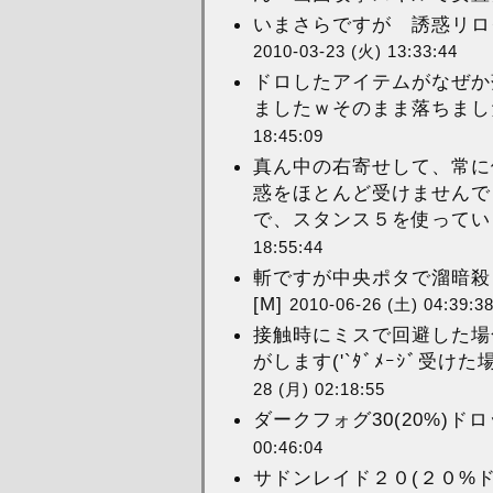
いまさらですが 誘惑リログ
2010-03-23 (火) 13:33:44
ドロしたアイテムがなぜか
ましたｗそのまま落ちましたｗ -
18:45:09
真ん中の右寄せして、常に
惑をほとんど受けませんで
で、スタンス５を使っていまし
18:55:44
斬ですが中央ポタで溜暗殺→
[M]
2010-06-26 (土) 04:39:3
接触時にミスで回避した場合
がします('`ﾀﾞﾒｰｼﾞ受け
28 (月) 02:18:55
ダークフォグ30(20%)ド
00:46:04
サドンレイド２０(２０%ドロップ