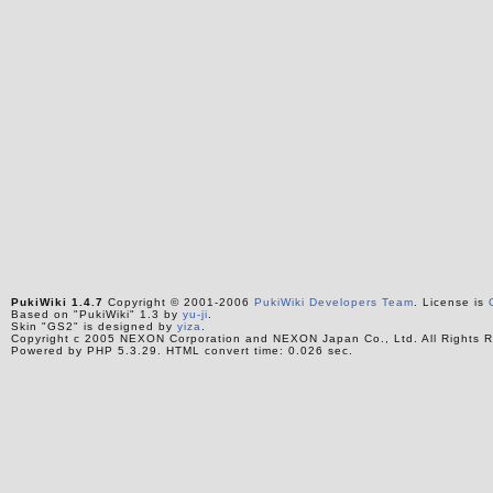
PukiWiki 1.4.7
Copyright © 2001-2006
PukiWiki Developers Team
. License is
Based on "PukiWiki" 1.3 by
yu-ji
.
Skin "GS2" is designed by
yiza
.
Copyright c 2005 NEXON Corporation and NEXON Japan Co., Ltd. All Rights R
Powered by PHP 5.3.29. HTML convert time: 0.026 sec.