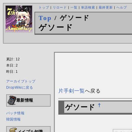
トップ
|
リロード
|
一覧
|
単語検索
|
最終更新
|
ヘルプ
Top
/ ゲソード
ゲソード
累計: 12
本日: 2
昨日: 1
アーカイブトップ
DropWikiに戻る
片手剣一覧
へ戻る
最新情報
†
ゲソード
パッチ情報
韓国情報
メイプル知識