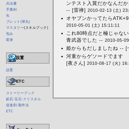
ンテスト入賞だかなんだか
兵法書
-- [雷禅]
手裏剣
2010-02-13 (土) 23
矢
オヤブンかってたらATK+98の
ブレット(弾丸)
2010-05-01 (土) 15:11:11
マスタリー
(スキルブック)
これ80時点だと極じゃないと
包み
青武器でした --
2010-05-09
変身
姫からもだしましたね -- [
河童からゲソードでます 
設置
[夜さん]
2010-08-17 (火) 16:
設置
ETC
ストーリーブック
鉱石-宝石-クリスタル
促進剤-製作法
ETC