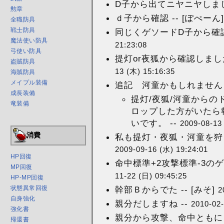
D子から出てニヤニヤしました
勲章
ｄ子から確認 -- [ぽぺーん
全職防具
戦士防具
同じくゲソードD子から確認！
魔法使い防具
21:23:08
弓使い防具
提灯or夜狐から確認しました
盗賊防具
13 (木) 15:16:35
海賊防具
メイプル装備
追記 河童かもしれません 
成長装備
提灯/夜狐/河童から
竜装備
ロップした方がいたら
いです。 --
2009-08-13
消費
私も提灯・夜狐・河童を狩っ
2009-09-16 (水) 19:24:01
HP回復
命中標準+2攻撃標準-3のゲ
MP回復
11-22 (日) 09:45:25
HP-MP回復
幹部Ｂからでた -- [みそ]
状態異常回復
2
自身強化
親分だしますね --
2010-02-
強化書
親分から攻撃、命中ともに
帰還書