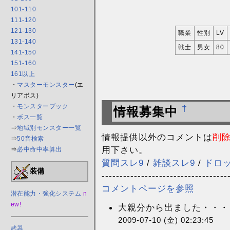
101-110
111-120
121-130
職業
性別
LV
131-140
戦士
男女
80
141-150
151-160
161以上
・
マスターモンスター
(エ
リアボス)
・
モンスターブック
†
情報募集中
・
ボス一覧
⇒
地域別モンスター一覧
情報提供以外のコメントは
削
⇒
50音検索
用下さい。
⇒
必中命中率算出
質問スレ9
/
雑談スレ9
/
ドロ
装備
-----------------------------------
コメントページを参照
潜在能力・強化システム
n
ew!
大親分から出ました・・・こ
2009-07-10 (金) 02:23:45
武器