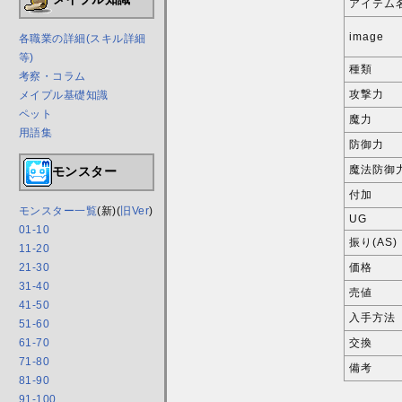
アイテム
image
各職業の詳細(スキル詳細
等)
種類
考察・コラム
攻撃力
メイプル基礎知識
ペット
魔力
用語集
防御力
魔法防御
モンスター
付加
モンスター一覧
(新)(
旧Ver
)
UG
01-10
振り(AS)
11-20
価格
21-30
31-40
売値
41-50
入手方法
51-60
交換
61-70
71-80
備考
81-90
91-100