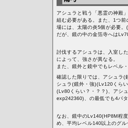
アシュラと戦う「悪霊の神殿」
組む必要がある。また、1つ前
場には、太陽の炎5個が必要。
だが、鏡の中の金箔寺へはLv
討伐するアシュラは、入室した
によって、強さが異なる。
また、鏡外と鏡中でもレベル
確認した限りでは、アシュラ(鏡外・
シュラ(鏡外・強)(Lv120くらい
(Lv80くらい？・？？)、アシュ
exp242360)、の最低でも4
なお、鏡中のLv140(HP8M程
め、平均レベル140以上のグ