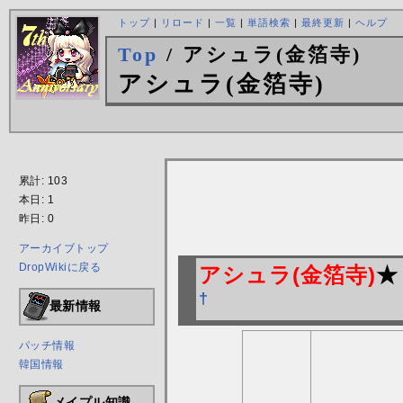
トップ
|
リロード
|
一覧
|
単語検索
|
最終更新
|
ヘルプ
Top
/ アシュラ(金箔寺)
アシュラ(金箔寺)
累計: 103
本日: 1
昨日: 0
アーカイブトップ
DropWikiに戻る
アシュラ(金箔寺)
★
†
最新情報
パッチ情報
韓国情報
メイプル知識