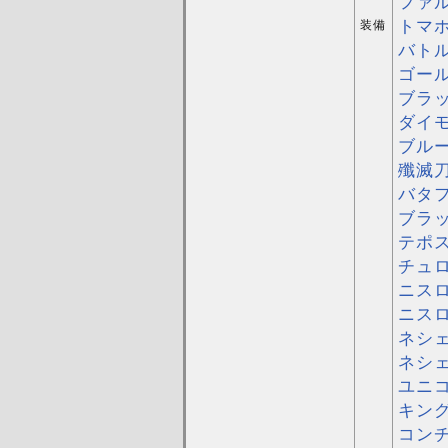
ファ
トマ
装備
バト
ゴー
ブラ
ダイ
ブル
殲滅
バタ
ブラ
テポ
チュ
ニスロ
ニスロ
ネシェ
ネシェ
ユニ
キン
コン