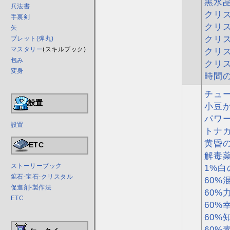
黒水
兵法書
クリス
手裏剣
クリス
矢
クリス
ブレット(弾丸)
マスタリー
(スキルブック)
クリス
包み
クリス
変身
時間
チュ
設置
小豆
パワ
設置
トナ
黄昏
ETC
解毒
ストーリーブック
1%白
鉱石-宝石-クリスタル
60%
促進剤-製作法
60%
ETC
60%
60%
60%