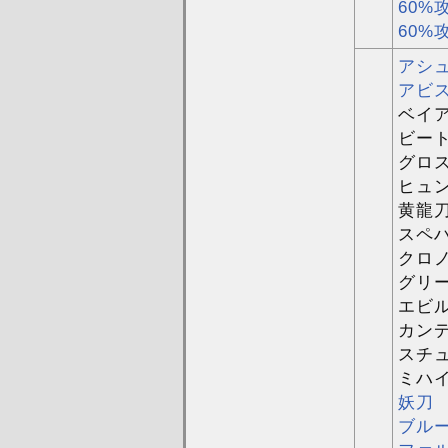
60%
60%
アシ
アビ
ベイ
ビート
グロ
ヒュン
黄龍
スペ
クロ
グリ
エビ
カン
スチ
ミハ
妖刀
ブル