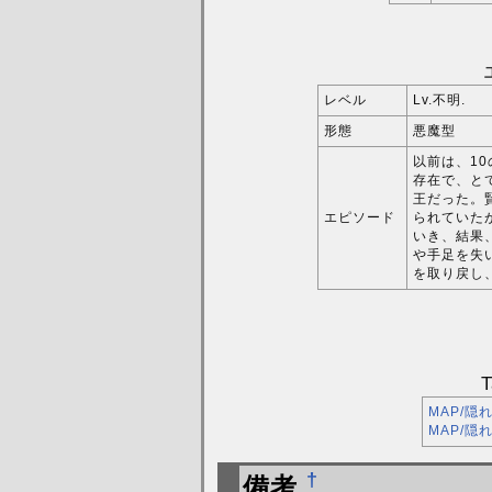
レベル
Lv.不明.
形態
悪魔型
以前は、10
存在で、と
王だった。
エピソード
られていた
いき、結果
や手足を失
を取り戻し
T
MAP/隠
MAP/隠
†
備考