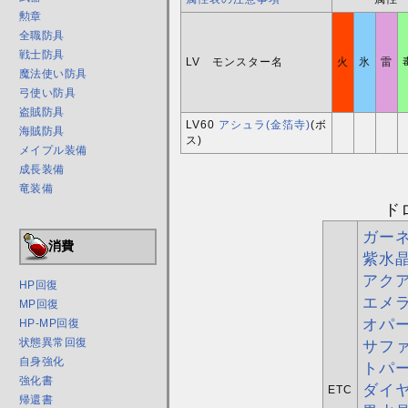
勲章
全職防具
戦士防具
LV モンスター名
火
氷
雷
魔法使い防具
弓使い防具
盗賊防具
LV60
アシュラ(金箔寺)
(ボ
海賊防具
ス)
メイプル装備
成長装備
竜装備
ド
ガー
消費
紫水
アク
HP回復
エメ
MP回復
オパ
HP-MP回復
状態異常回復
サフ
自身強化
トパ
強化書
ダイ
ETC
帰還書