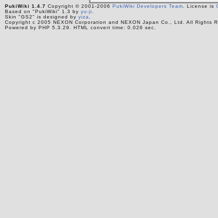
PukiWiki 1.4.7
Copyright © 2001-2006
PukiWiki Developers Team
. License is
Based on "PukiWiki" 1.3 by
yu-ji
.
Skin "GS2" is designed by
yiza
.
Copyright c 2005 NEXON Corporation and NEXON Japan Co., Ltd. All Rights R
Powered by PHP 5.3.29. HTML convert time: 0.026 sec.