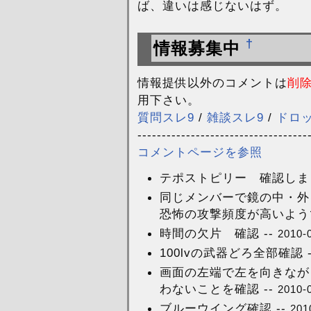
ば、違いは感じないはず。
†
情報募集中
情報提供以外のコメントは
削
用下さい。
質問スレ9
/
雑談スレ9
/
ドロ
-----------------------------------
コメントページを参照
テポストピリー 確認しまし
同じメンバーで鏡の中・外を
恐怖の攻撃頻度が高いようです。
時間の欠片 確認 --
2010-
100lvの武器どろ全部確認 
画面の左端で左を向きなが
わないことを確認 --
2010-
ブルーウイング確認 --
201