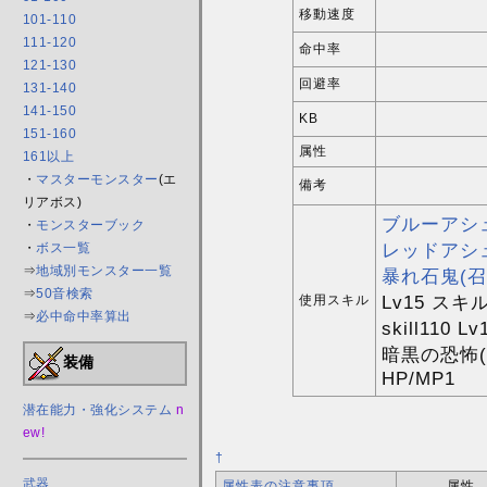
移動速度
101-110
111-120
命中率
121-130
回避率
131-140
141-150
KB
151-160
属性
161以上
・
マスターモンスター
(エ
備考
リアボス)
ブルーアシ
・
モンスターブック
レッドアシ
・
ボス一覧
⇒
地域別モンスター一覧
暴れ石鬼(召
⇒
50音検索
Lv15 スキ
使用スキル
⇒
必中命中率算出
skill110
暗黒の恐怖
装備
HP/MP1
潜在能力・強化システム
n
ew!
†
武器
属性表の注意事項
属性