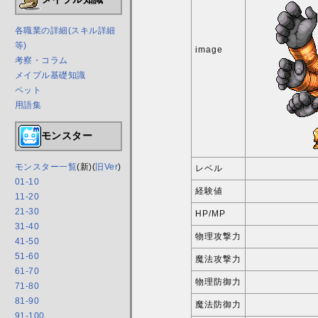
各職業の詳細(スキル詳細
等)
image
考察・コラム
メイプル基礎知識
ペット
用語集
モンスター
モンスター一覧
(新)(
旧Ver
)
レベル
01-10
経験値
11-20
21-30
HP/MP
31-40
物理攻撃力
41-50
51-60
魔法攻撃力
61-70
物理防御力
71-80
81-90
魔法防御力
91-100