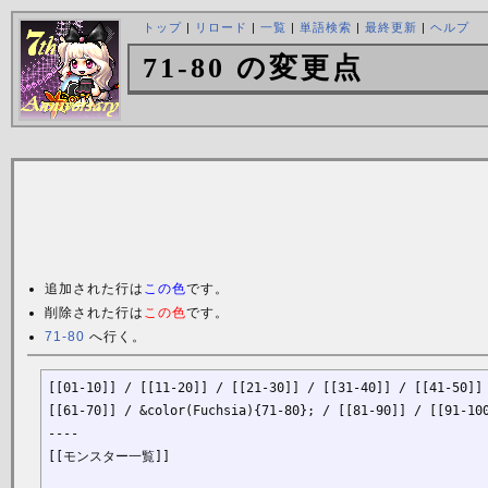
トップ
|
リロード
|
一覧
|
単語検索
|
最終更新
|
ヘルプ
71-80 の変更点
追加された行は
この色
です。
削除された行は
この色
です。
71-80
へ行く。
[[01-10]] / [[11-20]] / [[21-30]] / [[31-40]] / [[41-50]] 
[[61-70]] / &color(Fuchsia){71-80}; / [[81-90]] / [[91-10
----

[[モンスター一覧]]
