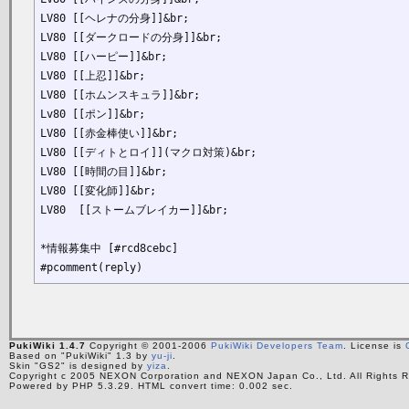
LV80 [[ヘレナの分身]]&br;

LV80 [[ダークロードの分身]]&br;

LV80 [[ハーピー]]&br;

LV80 [[上忍]]&br;

LV80 [[ホムンスキュラ]]&br;

Lv80 [[ポン]]&br;

LV80 [[赤金棒使い]]&br;

LV80 [[ディトとロイ]](マクロ対策)&br;

LV80 [[時間の目]]&br;

LV80 [[変化師]]&br;

LV80  [[ストームブレイカー]]&br;

*情報募集中 [#rcd8cebc]

PukiWiki 1.4.7
Copyright © 2001-2006
PukiWiki Developers Team
. License is
Based on "PukiWiki" 1.3 by
yu-ji
.
Skin "GS2" is designed by
yiza
.
Copyright c 2005 NEXON Corporation and NEXON Japan Co., Ltd. All Rights R
Powered by PHP 5.3.29. HTML convert time: 0.002 sec.