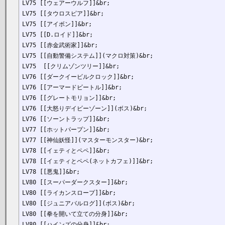
LV75 [[ウェアーウルフ]]&br;

LV75 [[タウロスピア]]&br;

LV75 [[アイボン]]&br;

LV75 [[D.ロイド]]&br;

LV75 [[赤金武術家]]&br;

LV75 [[自動警備システム]](マクロ対策)&br;

LV75  [[クリムゾンツリー]]&br;

LV76 [[ダークイービルクロック]]&br;

LV76 [[アーマードビートル]]&br;

LV76 [[グレートモリョン]]&br;

LV76 [[大怒りデイビーゾーン]](ボス)&br;

LV76 [[ソーントラップ]]&br;

LV77 [[ホットパープン]]&br;

LV77 [[神仙妖怪]](マスターモンスター)&br;

LV78 [[イェティとペペ]]&br;

LV78 [[イェティとペペ(ネットカフェ)]]&br;

LV78 [[悪鬼]]&br;

LV80 [[スーパーダークスター]]&br;

LV80 [[ライカンスロープ]]&br;

LV80 [[ジュニアバルログ]](ボス)&br;

LV80 [[拳を開いて立ての分身]]&br;

LV80 [[ハインズの分身]]&br;
