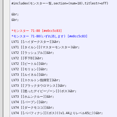
#includex(モンスター一覧,section=(num=10),titlestr=off)

&br;

&br;

*モンスター 71-80 [#e0cc5c83]
*モンスター 71-80(いずれ消します) [#e0cc5c83]
LV71 [[ハイダークスター]]&br;

LV71 [[タイルン]](マスターモンスター)&br;

LV72 [[ラッシュブル]]&br;

LV72 [[手下D]]&br;

LV72 [[ビートル]]&br;

LV72 [[モリョン]]&br;

LV73 [[ルイネル]]&br;

LV73 [[スケルトン指揮官]]&br;

LV73 [[ブラックタウロマシス]]&br;

LV73 [[怒ったデイビーゾーン]](ボス)&br;

LV73 [[ホムンクルー]]&br;

LV74 [[パープン]]&br;

LV74 [[ダークモココ]]&br;

LV74 [[パパフィクシ]](ボス)((v1.44よりレベル65に))&br;
