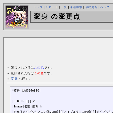
トップ
|
リロード
|
一覧
|
単語検索
|
最終更新
|
ヘルプ
変身 の変更点
追加された行は
この色
です。
削除された行は
この色
です。
変身
へ行く。
*変身 [#d704e8f0]

|CENTER:||||c

|Image|名前|備考|h

|#ref(メイプルキノコの像.png)|[[メイプルキノコの像]]|メイプルキ