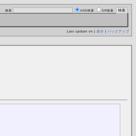
検索
AND検索
OR検索
Last update on |
差分
|
バックアップ