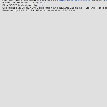
Based on "PukiWiki" 1.3 by
yu-ji
.
Skin "GS2" is designed by
yiza
.
Copyright c 2005 NEXON Corporation and NEXON Japan Co., Ltd. All Rights R
Powered by PHP 5.3.29. HTML convert time: 0.002 sec.