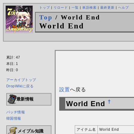
トップ
|
リロード
|
一覧
|
単語検索
|
最終更新
|
ヘルプ
Top
/ World End
World End
累計: 47
本日: 1
昨日: 0
アーカイブトップ
DropWikiに戻る
設置
へ戻る
最新情報
†
World End
パッチ情報
韓国情報
アイテム名
World End
メイプル知識