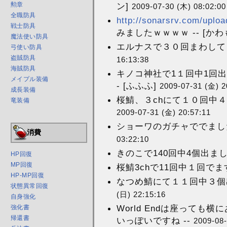
ン]
勲章
2009-07-30 (木) 08:02:00
全職防具
http://sonarsrv.com/uploa
戦士防具
みましたｗｗｗｗ -- [か
魔法使い防具
エルナスで３０回まわして２
弓使い防具
盗賊防具
16:13:38
海賊防具
キノコ神社で1１回中1回出
メイプル装備
- [ふふふ]
2009-07-31 (金) 2
成長装備
桜鯖、３chにて１０回中４
竜装備
2009-07-31 (金) 20:57:11
ショーワのガチャででました
消費
03:22:10
きのこで140回中4個出ました
HP回復
MP回復
桜鯖3chで11回中１回でますた
HP-MP回復
なつめ鯖にて１１回中３個出
状態異常回復
(日) 22:15:16
自身強化
World Endは座って
強化書
帰還書
いっぽいですね --
2009-08-