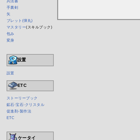
兵法書
手裏剣
矢
ブレット(弾丸)
マスタリー
(スキルブック)
包み
変身
設置
設置
ETC
ストーリーブック
鉱石-宝石-クリスタル
促進剤-製作法
ETC
ケータイ