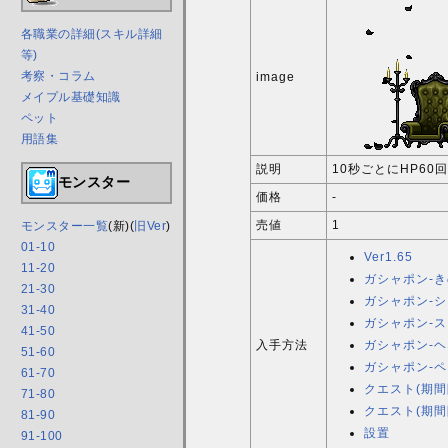
各職業の詳細(スキル詳細
等)
考察・コラム
image
メイプル基礎知識
ペット
用語集
説明
10秒ごとにHP60
モンスター
価格
-
売値
1
モンスター一覧
(新)(
旧Ver
)
01-10
Ver1.65
11-20
ガシャポン-
21-30
ガシャポン-
31-40
ガシャポン-
41-50
入手方法
ガシャポン-
51-60
ガシャポン-
61-70
クエスト(期間
71-80
クエスト(期間
81-90
設置
91-100