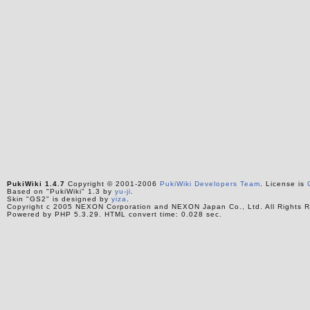
PukiWiki 1.4.7
Copyright © 2001-2006
PukiWiki Developers Team
. License is
Based on "PukiWiki" 1.3 by
yu-ji
.
Skin "GS2" is designed by
yiza
.
Copyright c 2005 NEXON Corporation and NEXON Japan Co., Ltd. All Rights R
Powered by PHP 5.3.29. HTML convert time: 0.028 sec.