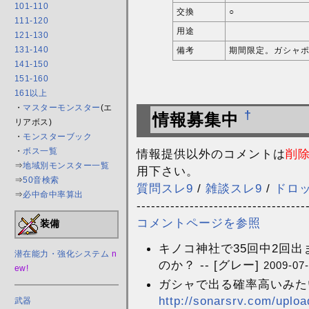
101-110
交換
○
111-120
用途
121-130
131-140
備考
期間限定。ガシャ
141-150
151-160
161以上
・
マスターモンスター
(エ
†
情報募集中
リアボス)
・
モンスターブック
・
ボス一覧
情報提供以外のコメントは
削
⇒
地域別モンスター一覧
用下さい。
⇒
50音検索
質問スレ9
/
雑談スレ9
/
ドロ
⇒
必中命中率算出
-----------------------------------
コメントページを参照
装備
キノコ神社で35回中2回
潜在能力・強化システム
n
のか？ -- [グレー]
2009-07-
ew!
ガシャで出る確率高いみた
http://sonarsrv.com/uplo
武器