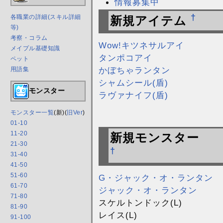
情報募集中
†
各職業の詳細(スキル詳細
新規アイテム
等)
考察・コラム
Wow!キツネサルアイ
メイプル基礎知識
タンポコアイ
ペット
かぼちゃランタン
用語集
シャムシール(盾)
モンスター
ラヴァナイフ(盾)
モンスター一覧
(新)(
旧Ver
)
01-10
11-20
新規モンスター
21-30
†
31-40
41-50
51-60
G・ジャック・オ・ランタン
61-70
ジャック・オ・ランタン
71-80
スケルトンドック(L)
81-90
レイス(L)
91-100