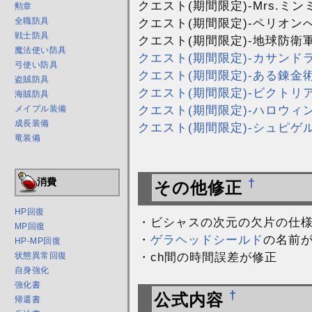
クエスト(期間限定)-Mrs.ミ
勲章
クエスト(期間限定)-ペリオン
全職防具
戦士防具
クエスト(期間限定)-地球防衛
魔法使い防具
クエスト(期間限定)-カサンド
弓使い防具
クエスト(期間限定)-ある錬金
盗賊防具
クエスト(期間限定)-ビクトリ
海賊防具
クエスト(期間限定)-ハロウィ
メイプル装備
成長装備
クエスト(期間限定)-シュピゲ
竜装備
消費
†
その他修正
HP回復
・ビシャスの次元の欠片の仕
MP回復
・
ゲラヘッドシールド
の名前
HP-MP回復
・ch間の時間誤差が修正
状態異常回復
自身強化
強化書
†
公式内容
帰還書