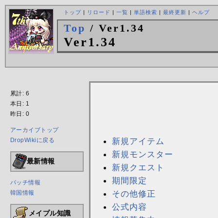
トップ
|
リロード
|
一覧
|
単語検索
|
最終更新
|
ヘルプ
Top
/ Ver1.34
Ver1.34
累計: 6
本日: 1
昨日: 0
アーカイブトップ
新規アイテム
DropWikiに戻る
新規モンスター
最新情報
新規クエスト
期間限定
パッチ情報
その他修正
韓国情報
公式内容
メイプル知識