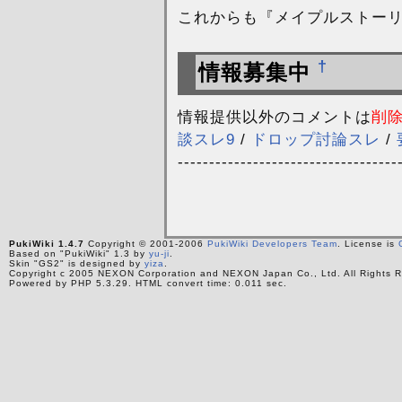
これからも『メイプルストー
†
情報募集中
情報提供以外のコメントは
削
談スレ9
/
ドロップ討論スレ
/
-----------------------------------
PukiWiki 1.4.7
Copyright © 2001-2006
PukiWiki Developers Team
. License is
Based on "PukiWiki" 1.3 by
yu-ji
.
Skin "GS2" is designed by
yiza
.
Copyright c 2005 NEXON Corporation and NEXON Japan Co., Ltd. All Rights R
Powered by PHP 5.3.29. HTML convert time: 0.011 sec.