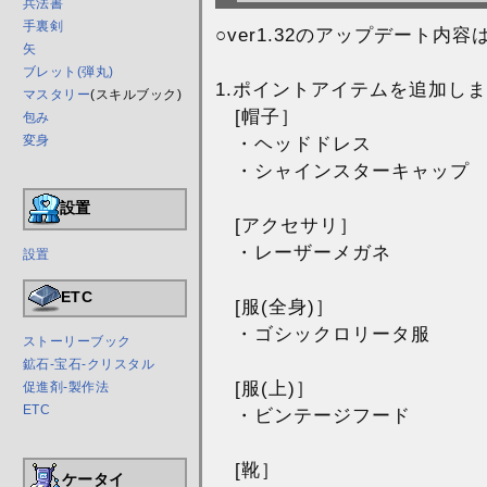
兵法書
手裏剣
○ver1.32のアップデート内
矢
ブレット(弾丸)
1.ポイントアイテムを追加し
マスタリー
(スキルブック)
[帽子］
包み
・ヘッドドレス
変身
・シャインスターキャップ
設置
[アクセサリ］
・レーザーメガネ
設置
ETC
[服(全身)］
・ゴシックロリータ服
ストーリーブック
鉱石-宝石-クリスタル
[服(上)］
促進剤-製作法
ETC
・ビンテージフード
[靴］
ケータイ