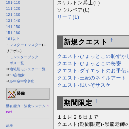
スケルトン兵士(L)
101-110
111-120
ソウルベア(L)
121-130
リーチ(L)
131-140
141-150
151-160
161以上
†
新規クエスト
・
マスターモンスター
(エ
リアボス)
クエスト-ひょっとこの恥ずか
・
モンスターブック
クエスト-ひょっとこの秘密
・
ボス一覧
⇒
地域別モンスター一覧
クエスト-ダイエットのお手伝い
⇒
50音検索
クエスト-王妃のネイルアート
⇒
必中命中率算出
クエスト-眠いぞサスケ
装備
†
期間限定
潜在能力・強化システム
n
ew!
１１月２８日まで
クエスト(期間限定)-黒龍老師
武器