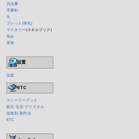
兵法書
手裏剣
矢
ブレット(弾丸)
マスタリー
(スキルブック)
包み
変身
設置
設置
ETC
ストーリーブック
鉱石-宝石-クリスタル
促進剤-製作法
ETC