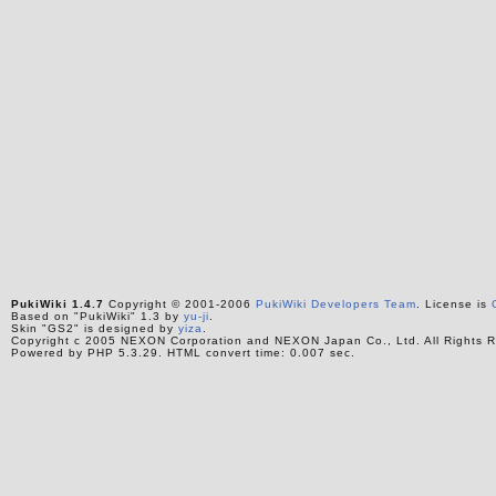
PukiWiki 1.4.7
Copyright © 2001-2006
PukiWiki Developers Team
. License is
Based on "PukiWiki" 1.3 by
yu-ji
.
Skin "GS2" is designed by
yiza
.
Copyright c 2005 NEXON Corporation and NEXON Japan Co., Ltd. All Rights R
Powered by PHP 5.3.29. HTML convert time: 0.007 sec.