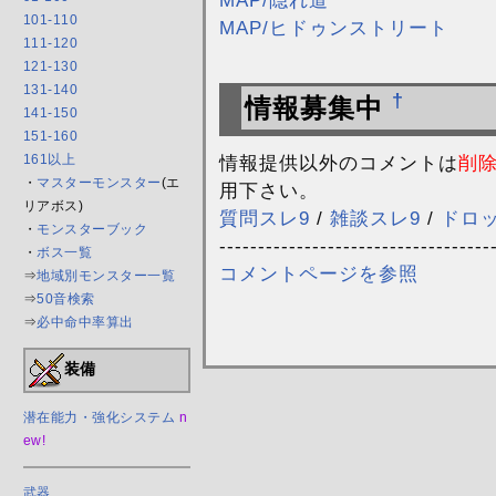
101-110
MAP/ヒドゥンストリート
111-120
121-130
131-140
†
情報募集中
141-150
151-160
情報提供以外のコメントは
削
161以上
・
マスターモンスター
(エ
用下さい。
リアボス)
質問スレ9
/
雑談スレ9
/
ドロ
・
モンスターブック
-----------------------------------
・
ボス一覧
コメントページを参照
⇒
地域別モンスター一覧
⇒
50音検索
⇒
必中命中率算出
装備
潜在能力・強化システム
n
ew!
武器