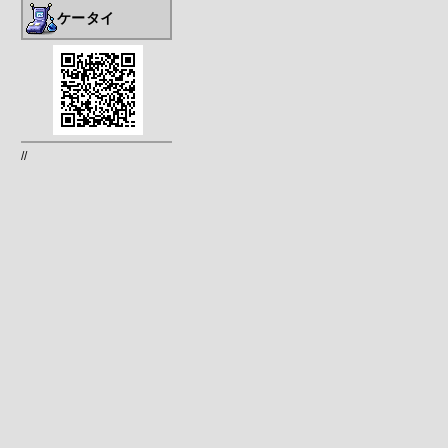
ケータイ
//