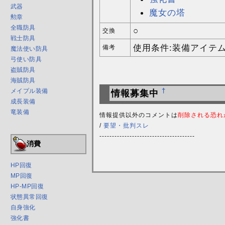
武器
魔女の塔
勲章
全職防具
○
交換
戦士防具
使用条件:装備アイテ
備考
魔法使い防具
弓使い防具
盗賊防具
海賊防具
メイプル装備
†
情報募集中
成長装備
竜装備
情報提供以外のコメントは
削除される恐れ
/
要望・批判スレ
--------------------------------------
消費
HP回復
MP回復
HP-MP回復
状態異常回復
自身強化
強化書