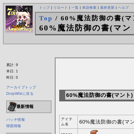
トップ
|
リロード
|
一覧
|
単語検索
|
最終更新
|
ヘルプ
Top
/ 60%魔法防御の書(マ
60%魔法防御の書(マン
累計: 9
本日: 1
昨日: 0
アーカイブトップ
DropWikiに戻る
60%魔法防御の書(マント
最新情報
アイテ
パッチ情報
60%魔法防御の書(マン
ム名
韓国情報