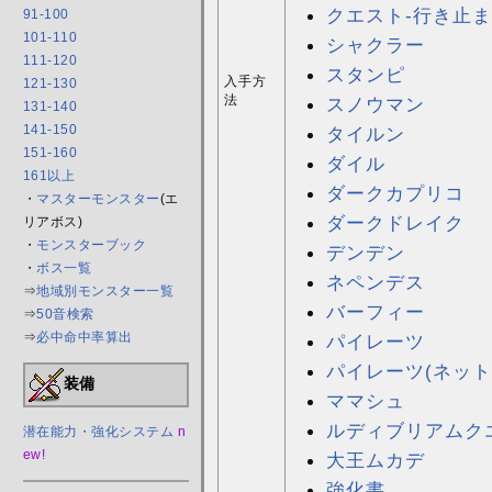
クエスト-行き止
91-100
101-110
シャクラー
111-120
スタンピ
入手方
121-130
法
スノウマン
131-140
141-150
タイルン
151-160
ダイル
161以上
ダークカプリコ
・
マスターモンスター
(エ
ダークドレイク
リアボス)
・
モンスターブック
デンデン
・
ボス一覧
ネペンデス
⇒
地域別モンスター一覧
バーフィー
⇒
50音検索
⇒
必中命中率算出
パイレーツ
パイレーツ(ネット
装備
ママシュ
ルディブリアムク
潜在能力・強化システム
n
ew!
大王ムカデ
強化書