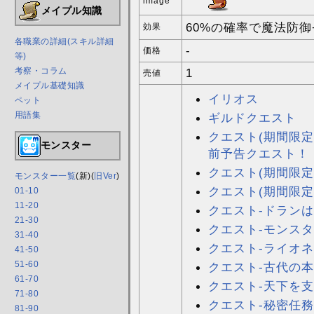
image
メイプル知識
60%の確率で魔法防御
効果
各職業の詳細(スキル詳細
-
価格
等)
考察・コラム
1
売値
メイプル基礎知識
イリオス
ペット
用語集
ギルドクエスト
クエスト(期間限定
モンスター
前予告クエスト！
クエスト(期間限定
モンスター一覧
(新)(
旧Ver
)
クエスト(期間限定
01-10
11-20
クエスト-ドラン
21-30
クエスト-モンス
31-40
クエスト-ライオ
41-50
51-60
クエスト-古代の
61-70
クエスト-天下を
71-80
クエスト-秘密任務
81-90