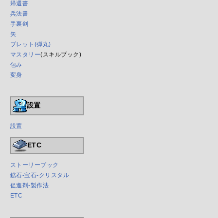
帰還書
兵法書
手裏剣
矢
ブレット(弾丸)
マスタリー
(スキルブック)
包み
変身
設置
設置
ETC
ストーリーブック
鉱石-宝石-クリスタル
促進剤-製作法
ETC