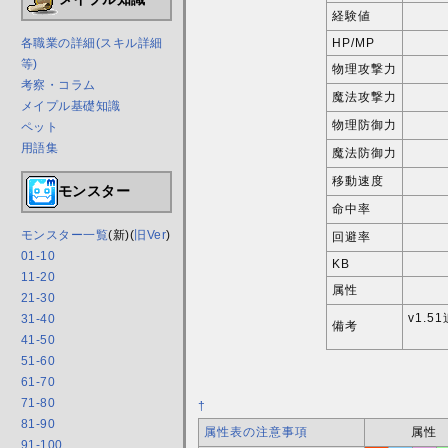
経験値
HP/MP
各職業の詳細(スキル詳細
等)
物理攻撃力
考察・コラム
魔法攻撃力
メイプル基礎知識
物理防御力
ペット
用語集
魔法防御力
移動速度
モンスター
命中率
モンスター一覧
(新)(
旧Ver
)
回避率
01-10
KB
11-20
属性
21-30
v1.
31-40
備考
41-50
51-60
61-70
71-80
†
81-90
属性表の注意事項
属性
91-100