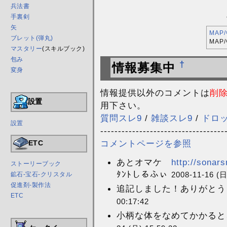
兵法書
手裏剣
矢
MAP
ブレット(弾丸)
MAP
マスタリー
(スキルブック)
包み
†
情報募集中
変身
情報提供以外のコメントは
削
設置
用下さい。
質問スレ9
/
雑談スレ9
/
ドロ
設置
-----------------------------------
コメントページを参照
ETC
あとオマケ
http://sonar
ストーリーブック
ﾀﾝﾄしるふぃ
2008-11-16 (日
鉱石-宝石-クリスタル
促進剤-製作法
追記しました！ありがとうご
ETC
00:17:42
小柄な体をなめてかかると、