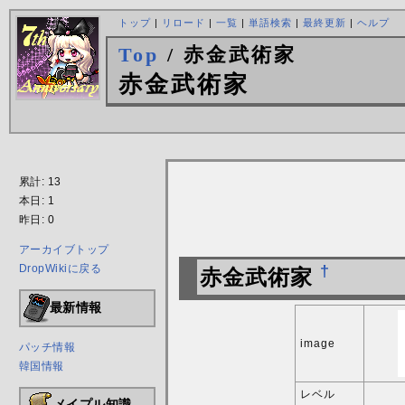
トップ
|
リロード
|
一覧
|
単語検索
|
最終更新
|
ヘルプ
Top
/ 赤金武術家
赤金武術家
累計: 13
本日: 1
昨日: 0
アーカイブトップ
DropWikiに戻る
†
赤金武術家
最新情報
image
パッチ情報
韓国情報
レベル
メイプル知識