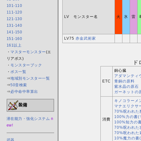
101-110
111-120
LV モンスター名
火
氷
雷
121-130
131-140
141-150
LV75
赤金武術家
151-160
161以上
・
マスターモンスター
(エ
リアボス)
ド
・
モンスターブック
銅心臓
・
ボス一覧
アダマンティ
⇒
地域別モンスター一覧
ETC
青銅の原料
⇒
50音検索
紫水晶の原石
⇒
必中命中率算出
ガーネットの
キノコラーメン
装備
マナエリクサ
70%呪われた
100%力の書(
潜在能力・強化システム
n
消費
100%知力の書
ew!
70%呪われた
70%呪われた
10%魔力の書(
武器