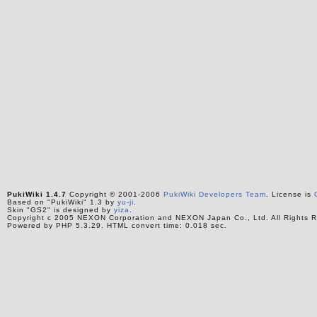
PukiWiki 1.4.7
Copyright © 2001-2006
PukiWiki Developers Team
. License is
Based on "PukiWiki" 1.3 by
yu-ji
.
Skin "GS2" is designed by
yiza
.
Copyright c 2005 NEXON Corporation and NEXON Japan Co., Ltd. All Rights R
Powered by PHP 5.3.29. HTML convert time: 0.018 sec.