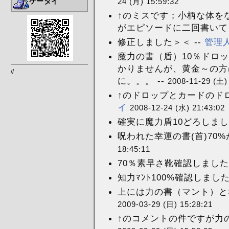
ケータイ
24 (月) 15:59:32
↑のミスです；小柄な体を
がエピソードに二回書いてま
修正しました＞＜ --
管理
魔力の書（盾）10％ドロ
かりませんが、黄金～の方
//
に。。。 --
2008-11-29 (土)
↑のドロップとカードのド
イ
2008-12-24 (水) 21:43:02
確実に魔力盾10どろしました
呪われた幸運の書(首)70%
18:45:11
70％素早さ靴確認しました -
知力ﾏﾝﾄ100%確認しましたー
上には力の書（マント）とな
2009-03-29 (日) 15:28:21
↑のコメントの件ですが力の書