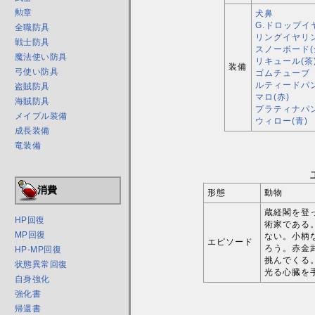
勲章
犬鼻
G.ドロップイ
全職防具
リングイヤリン
戦士防具
スノーボード(
魔法使い防具
リキュール(茶
装備
弓使い防具
ゴムチューブ
ルティードパン
盗賊防具
マロ(赤)
海賊防具
プラティナパン
メイプル装備
ウィロー(青)
成長装備
竜装備
消費
形態
動物
蔵経閣を登
HP回復
術家である
MP回復
ない。小柄
エピソード
ろう。赤金
HP-MP回復
挑んでくる
状態異常回復
光る心臓を
自身強化
強化書
帰還書