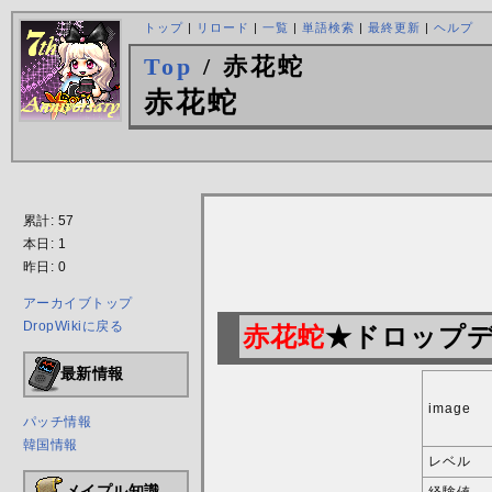
トップ
|
リロード
|
一覧
|
単語検索
|
最終更新
|
ヘルプ
Top
/ 赤花蛇
赤花蛇
累計: 57
本日: 1
昨日: 0
アーカイブトップ
DropWikiに戻る
赤花蛇
★ドロップデー
最新情報
image
パッチ情報
韓国情報
レベル
メイプル知識
経験値