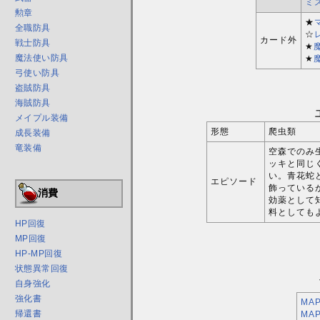
ミ
勲章
★
全職防具
☆
カード外
戦士防具
★
魔法使い防具
★
弓使い防具
盗賊防具
海賊防具
メイプル装備
形態
爬虫類
成長装備
竜装備
空森でのみ
ッキと同じ
い。青花蛇
エピソード
飾っている
消費
効薬として
料としても
HP回復
MP回復
HP-MP回復
状態異常回復
自身強化
強化書
MA
帰還書
MA