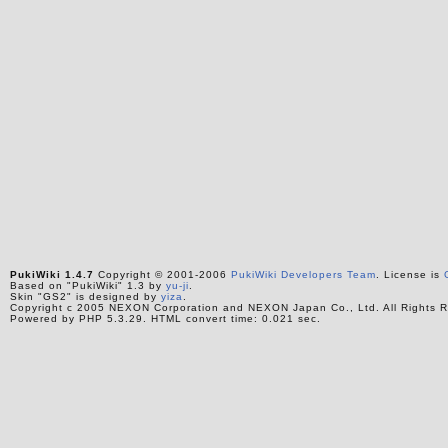
PukiWiki 1.4.7
Copyright © 2001-2006
PukiWiki Developers Team
. License is
Based on "PukiWiki" 1.3 by
yu-ji
.
Skin "GS2" is designed by
yiza
.
Copyright c 2005 NEXON Corporation and NEXON Japan Co., Ltd. All Rights R
Powered by PHP 5.3.29. HTML convert time: 0.021 sec.