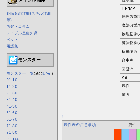
HP/MP
各職業の詳細(スキル詳細
物理攻撃
等)
魔法攻撃
考察・コラム
メイプル基礎知識
物理防御
ペット
魔法防御
用語集
移動速度
モンスター
命中率
回避率
モンスター一覧
(新)(
旧Ver
)
KB
01-10
属性
11-20
21-30
備考
31-40
41-50
51-60
†
61-70
属性表の注意事項
属性
71-80
81-90
91-100