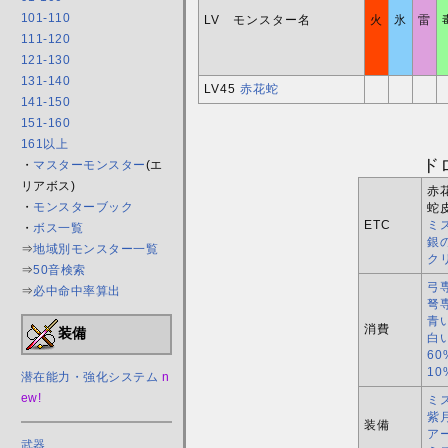
101-110
LV モンスター名
火
氷
雷
111-120
121-130
131-140
LV45
赤花蛇
141-150
151-160
161以上
ド
・
マスターモンスター
(エ
リアボス)
赤
・
モンスターブック
蛇
ETC
ミ
・
ボス一覧
銀
⇒
地域別モンスター一覧
ク
⇒
50音検索
弓
⇒
必中命中率算出
弩
青
消費
装備
白
6
1
潜在能力・強化システム
n
ew!
ミ
紫
装備
ア
武器