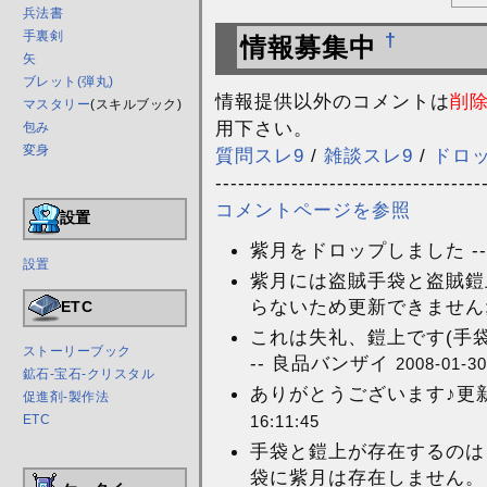
兵法書
手裏剣
†
情報募集中
矢
ブレット(弾丸)
情報提供以外のコメントは
削
マスタリー
(スキルブック)
用下さい。
包み
変身
質問スレ9
/
雑談スレ9
/
ドロ
-----------------------------------
コメントページを参照
設置
紫月をドロップしました -
設置
紫月には盗賊手袋と盗賊鎧
らないため更新できません;;
ETC
これは失礼、鎧上です(手
ストーリーブック
-- 良品バンザイ
2008-01-30
鉱石-宝石-クリスタル
ありがとうございます♪更新
促進剤-製作法
16:11:45
ETC
手袋と鎧上が存在するのは
袋に紫月は存在しません。 