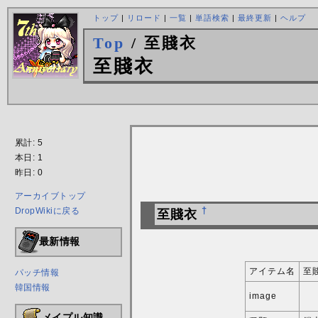
トップ
|
リロード
|
一覧
|
単語検索
|
最終更新
|
ヘルプ
Top
/ 至賤衣
至賤衣
累計: 5
本日: 1
昨日: 0
アーカイブトップ
DropWikiに戻る
†
至賤衣
最新情報
アイテム名
至
パッチ情報
韓国情報
image
メイプル知識