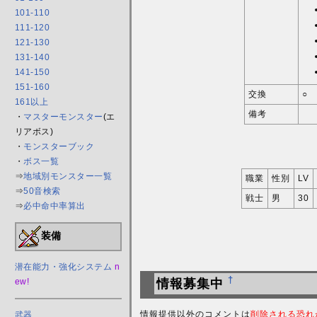
101-110
111-120
121-130
131-140
141-150
151-160
交換
○
161以上
備考
・
マスターモンスター
(エ
リアボス)
・
モンスターブック
・
ボス一覧
⇒
地域別モンスター一覧
職業
性別
LV
⇒
50音検索
戦士
男
30
⇒
必中命中率算出
装備
潜在能力・強化システム
n
†
ew!
情報募集中
情報提供以外のコメントは
削除される恐れ
武器