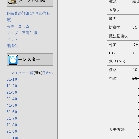
種類
鎧
攻撃力
-
各職業の詳細(スキル詳細
魔力
-
等)
考察・コラム
防御力
35
メイプル基礎知識
魔法防御力
-
ペット
付加
DE
用語集
UG
7
モンスター
振り(AS)
-
価格
40
モンスター一覧
(新)(
旧Ver
)
売値
20
01-10
11-20
21-30
31-40
41-50
51-60
61-70
71-80
入手方法
81-90
91-100