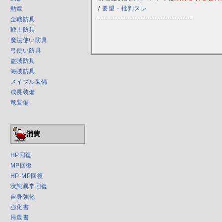
/
要望・批判スレ
勲章
--------------------------------------
全職防具
戦士防具
魔法使い防具
弓使い防具
盗賊防具
海賊防具
メイプル装備
成長装備
竜装備
消費
HP回復
MP回復
HP-MP回復
状態異常回復
自身強化
強化書
帰還書