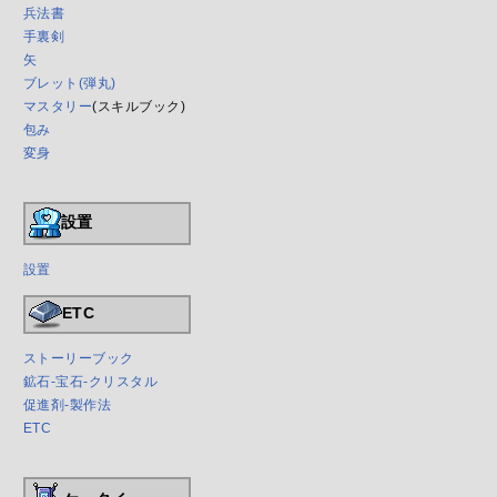
兵法書
手裏剣
矢
ブレット(弾丸)
マスタリー
(スキルブック)
包み
変身
設置
設置
ETC
ストーリーブック
鉱石-宝石-クリスタル
促進剤-製作法
ETC