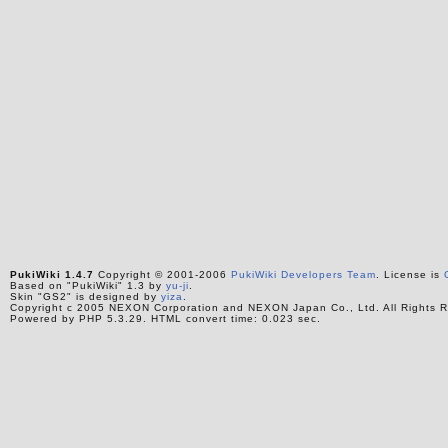
PukiWiki 1.4.7
Copyright © 2001-2006
PukiWiki Developers Team
. License is
Based on "PukiWiki" 1.3 by
yu-ji
.
Skin "GS2" is designed by
yiza
.
Copyright c 2005 NEXON Corporation and NEXON Japan Co., Ltd. All Rights R
Powered by PHP 5.3.29. HTML convert time: 0.023 sec.