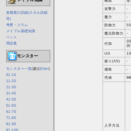
種類
全
攻撃力
-
各職業の詳細(スキル詳細
魔力
-
等)
考察・コラム
防御力
5
メイプル基礎知識
魔法防御力
-
ペット
D
用語集
付加
回
UG
1
モンスター
振り(AS)
-
モンスター一覧
(新)(
旧Ver
)
価格
-
01-10
売値
95
11-20
21-30
31-40
41-50
51-60
61-70
71-80
81-90
入手方法
91-100