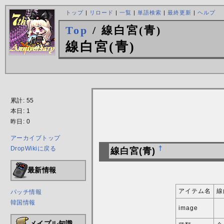
トップ
|
リロード
|
一覧
|
単語検索
|
最終更新
|
ヘルプ
Top
/ 線白宮(青)
線白宮(青)
累計: 55
本日: 1
昨日: 0
アーカイブトップ
DropWikiに戻る
†
線白宮(青)
最新情報
アイテム名
線
パッチ情報
韓国情報
image
メイプル知識