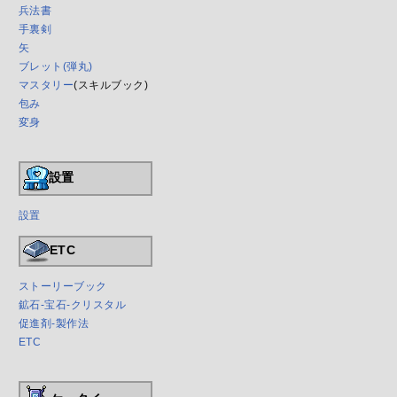
兵法書
手裏剣
矢
ブレット(弾丸)
マスタリー
(スキルブック)
包み
変身
設置
設置
ETC
ストーリーブック
鉱石-宝石-クリスタル
促進剤-製作法
ETC