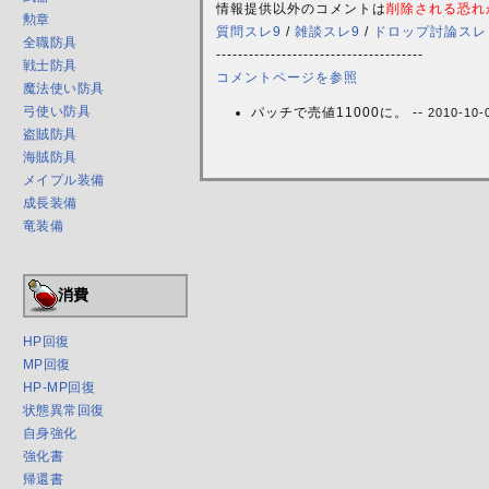
情報提供以外のコメントは
削除される恐れ
勲章
質問スレ9
/
雑談スレ9
/
ドロップ討論スレ
全職防具
--------------------------------------
戦士防具
コメントページを参照
魔法使い防具
弓使い防具
パッチで売値11000に。 --
2010-10-
盗賊防具
海賊防具
メイプル装備
成長装備
竜装備
消費
HP回復
MP回復
HP-MP回復
状態異常回復
自身強化
強化書
帰還書