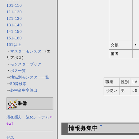
101-110
111-120
121-130
131-140
141-150
151-160
161以上
交換
○
・
マスターモンスター
(エ
備考
リアボス)
・
モンスターブック
・
ボス一覧
⇒
地域別モンスター一覧
職業
性別
LV
⇒
50音検索
⇒
必中命中率算出
弓使い
男
50
装備
潜在能力・強化システム
n
ew!
†
情報募集中
武器