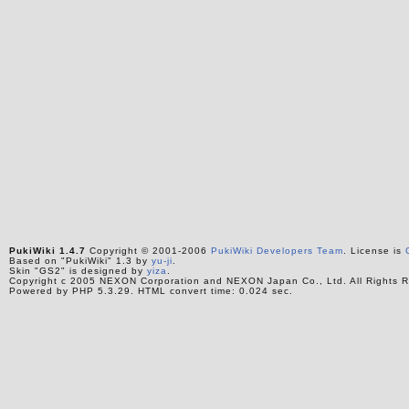
PukiWiki 1.4.7
Copyright © 2001-2006
PukiWiki Developers Team
. License is
Based on "PukiWiki" 1.3 by
yu-ji
.
Skin "GS2" is designed by
yiza
.
Copyright c 2005 NEXON Corporation and NEXON Japan Co., Ltd. All Rights R
Powered by PHP 5.3.29. HTML convert time: 0.024 sec.