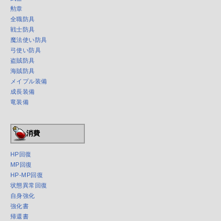
勲章
全職防具
戦士防具
魔法使い防具
弓使い防具
盗賊防具
海賊防具
メイプル装備
成長装備
竜装備
消費
HP回復
MP回復
HP-MP回復
状態異常回復
自身強化
強化書
帰還書