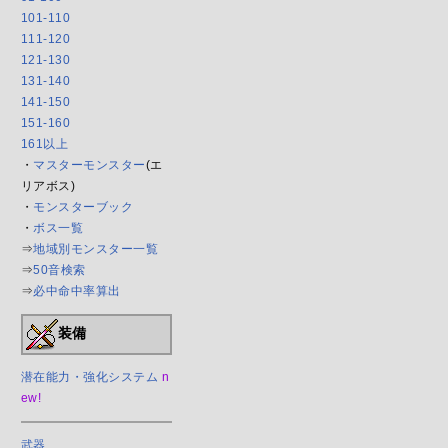
101-110
111-120
121-130
131-140
141-150
151-160
161以上
・
マスターモンスター
(エ
リアボス)
・
モンスターブック
・
ボス一覧
⇒
地域別モンスター一覧
⇒
50音検索
⇒
必中命中率算出
装備
潜在能力・強化システム
n
ew!
武器