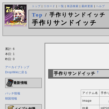
トップ
|
リロード
|
一覧
|
単語検索
|
最終更新
|
ヘルプ
Top
/ 手作りサンドイッチ
手作りサンドイッチ
累計: 6
本日: 1
昨日: 0
アーカイブトップ
DropWikiに戻る
†
手作りサンドイッチ
最新情報
アイテム名
手作
パッチ情報
韓国情報
image
効果
HP5
メイプル知識