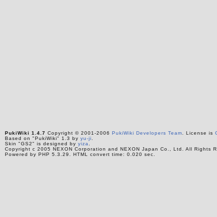
PukiWiki 1.4.7
Copyright © 2001-2006
PukiWiki Developers Team
. License is
Based on "PukiWiki" 1.3 by
yu-ji
.
Skin "GS2" is designed by
yiza
.
Copyright c 2005 NEXON Corporation and NEXON Japan Co., Ltd. All Rights R
Powered by PHP 5.3.29. HTML convert time: 0.020 sec.