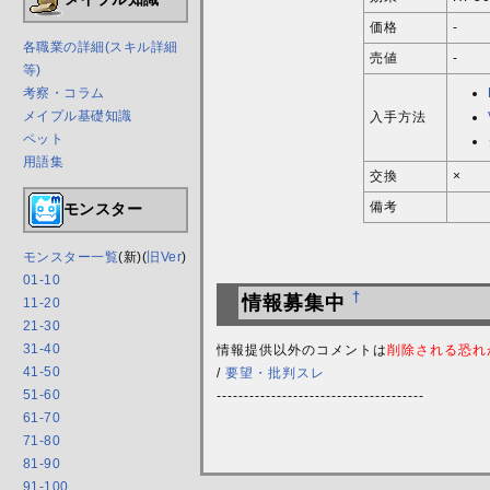
価格
-
各職業の詳細(スキル詳細
売値
-
等)
考察・コラム
メイプル基礎知識
入手方法
ペット
用語集
交換
×
備考
モンスター
モンスター一覧
(新)(
旧Ver
)
01-10
†
情報募集中
11-20
21-30
31-40
情報提供以外のコメントは
削除される恐れ
41-50
/
要望・批判スレ
51-60
--------------------------------------
61-70
71-80
81-90
91-100