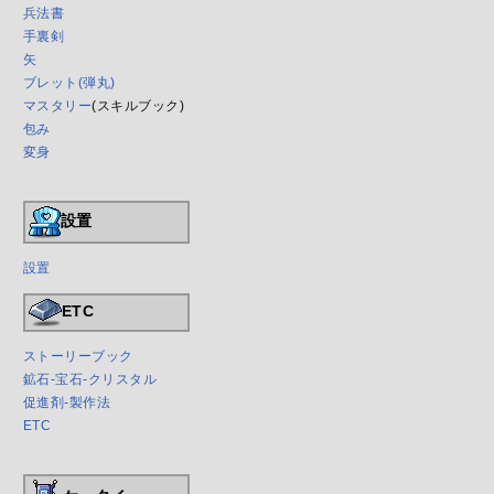
兵法書
手裏剣
矢
ブレット(弾丸)
マスタリー
(スキルブック)
包み
変身
設置
設置
ETC
ストーリーブック
鉱石-宝石-クリスタル
促進剤-製作法
ETC