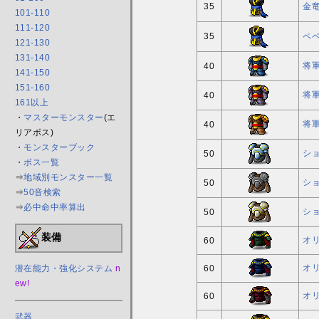
35
金
101-110
111-120
35
ペ
121-130
131-140
将軍
40
141-150
151-160
将軍
40
161以上
・
マスターモンスター
(エ
将軍
40
リアボス)
・
モンスターブック
シ
50
・
ボス一覧
⇒
地域別モンスター一覧
シ
50
⇒
50音検索
⇒
必中命中率算出
シ
50
装備
オ
60
オ
潜在能力・強化システム
n
60
ew!
オ
60
武器