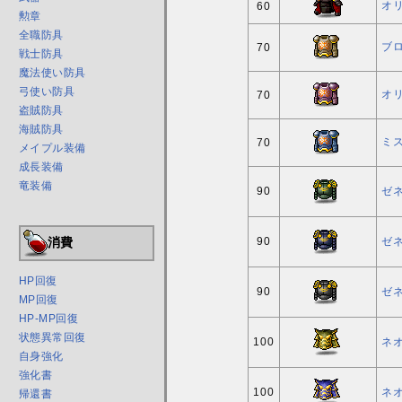
オ
60
勲章
全職防具
ブ
70
戦士防具
魔法使い防具
弓使い防具
オ
70
盗賊防具
海賊防具
ミ
70
メイプル装備
成長装備
竜装備
90
ゼネ
消費
90
ゼネ
HP回復
90
ゼネ
MP回復
HP-MP回復
状態異常回復
100
ネオ
自身強化
強化書
100
ネオ
帰還書