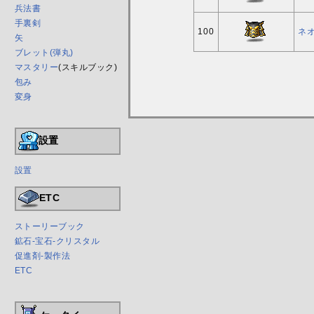
兵法書
手裏剣
100
ネオ
矢
ブレット(弾丸)
マスタリー
(スキルブック)
包み
変身
設置
設置
ETC
ストーリーブック
鉱石-宝石-クリスタル
促進剤-製作法
ETC