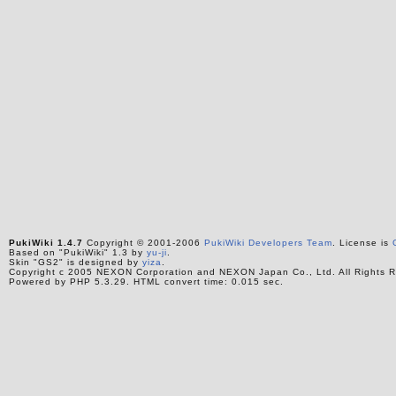
PukiWiki 1.4.7
Copyright © 2001-2006
PukiWiki Developers Team
. License is
Based on "PukiWiki" 1.3 by
yu-ji
.
Skin "GS2" is designed by
yiza
.
Copyright c 2005 NEXON Corporation and NEXON Japan Co., Ltd. All Rights R
Powered by PHP 5.3.29. HTML convert time: 0.015 sec.