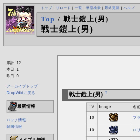
トップ
|
リロード
|
一覧
|
単語検索
|
最終更新
|
ヘルプ
Top
/ 戦士鎧上(男)
戦士鎧上(男)
累計: 12
本日: 1
昨日: 0
アーカイブトップ
DropWikiに戻る
†
戦士鎧上(男)
最新情報
LV
Image
名
10
ブ
パッチ情報
韓国情報
10
ロリ
メイプル知識