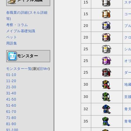
15
ス
各職業の詳細(スキル詳細
15
コー
等)
考察・コラム
20
ブ
メイプル基礎知識
ペット
20
クロ
用語集
25
シ
モンスター
25
オ
モンスター一覧
(新)(
旧Ver
)
25
ダ
01-10
11-20
30
地
21-30
31-40
30
至
41-50
51-60
32
青
61-70
71-80
35
青
81-90
91-100