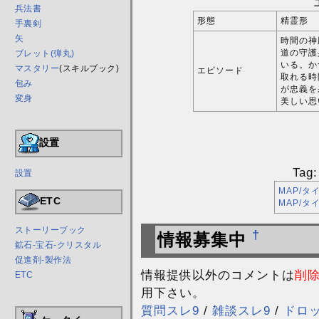
兵法書
形態
精霊形
手裏剣
矢
時間の神
道の守護
ブレット(弾丸)
いる。か
マスタリー
(スキルブック)
エピソード
取れる時
包み
が忠義を
変身
美しい思
設置
Tag
設置
MAP/タ
ETC
MAP/タ
ストーリーブック
†
情報募集中
鉱石-宝石-クリスタル
促進剤-製作法
情報提供以外のコメントは
削
ETC
用下さい。
質問スレ9
/
雑談スレ9
/
ドロ