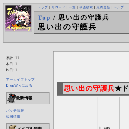
トップ
|
リロード
|
一覧
|
単語検索
|
最終更新
|
ヘルプ
Top
/ 思い出の守護兵
思い出の守護兵
累計: 11
本日: 1
昨日: 1
アーカイブトップ
DropWikiに戻る
思い出の守護兵
★ド
最新情報
パッチ情報
韓国情報
image
メイプル知識