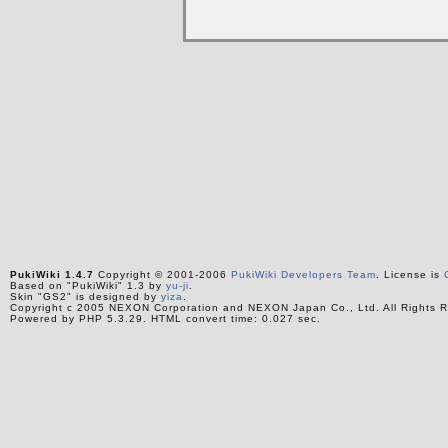
PukiWiki 1.4.7
Copyright © 2001-2006
PukiWiki Developers Team
. License is
Based on "PukiWiki" 1.3 by
yu-ji
.
Skin "GS2" is designed by
yiza
.
Copyright c 2005 NEXON Corporation and NEXON Japan Co., Ltd. All Rights R
Powered by PHP 5.3.29. HTML convert time: 0.027 sec.