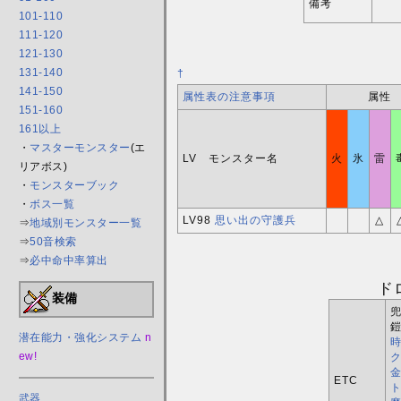
備考
101-110
111-120
121-130
131-140
†
141-150
属性表の注意事項
属性
151-160
161以上
・
マスターモンスター
(エ
LV モンスター名
火
氷
雷
リアボス)
・
モンスターブック
・
ボス一覧
LV98
思い出の守護兵
△
⇒
地域別モンスター一覧
⇒
50音検索
⇒
必中命中率算出
ド
装備
兜
鎧
潜在能力・強化システム
n
ew!
ク
ETC
武器