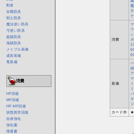
魔
勲章
魔
全職防具
戦士防具
魔法使い防具
弓使い防具
盗賊防具
消費
海賊防具
1
メイプル装備
6
6
成長装備
竜装備
ペ
絹
ア
マ
消費
装備
ミ
ミ
HP回復
MP回復
HP-MP回復
カード外
状態異常回復
自身強化
強化書
帰還書