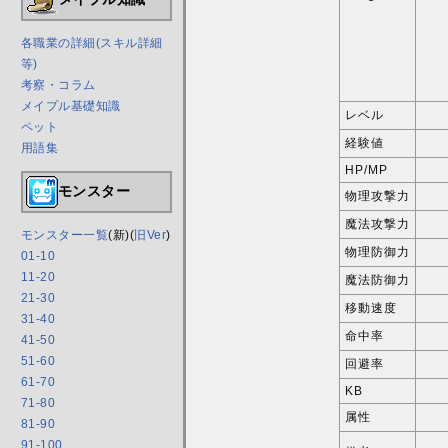
各職業の詳細(スキル詳細
等)
考察・コラム
メイプル基礎知識
レベル
ペット
経験値
用語集
HP/MP
モンスター
物理攻撃力
魔法攻撃力
モンスター一覧
(新)(
旧Ver
)
物理防御力
01-10
11-20
魔法防御力
21-30
移動速度
31-40
命中率
41-50
51-60
回避率
61-70
KB
71-80
属性
81-90
91-100