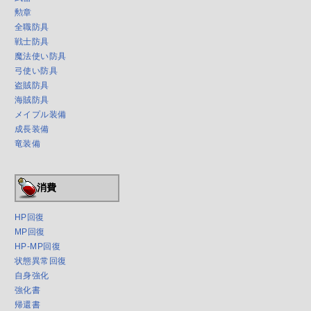
勲章
全職防具
戦士防具
魔法使い防具
弓使い防具
盗賊防具
海賊防具
メイプル装備
成長装備
竜装備
消費
HP回復
MP回復
HP-MP回復
状態異常回復
自身強化
強化書
帰還書