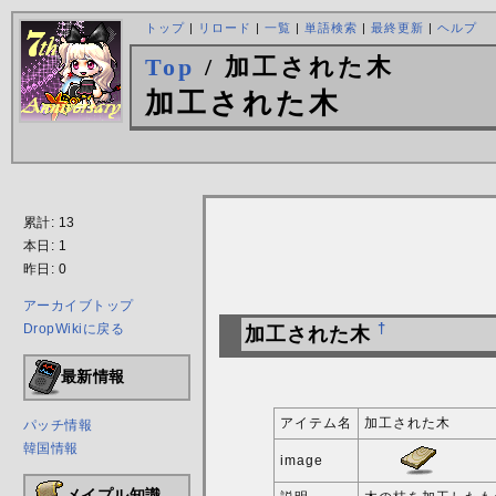
トップ
|
リロード
|
一覧
|
単語検索
|
最終更新
|
ヘルプ
Top
/ 加工された木
加工された木
累計: 13
本日: 1
昨日: 0
アーカイブトップ
DropWikiに戻る
†
加工された木
最新情報
アイテム名
加工された木
パッチ情報
韓国情報
image
メイプル知識