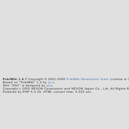
PukiWiki 1.4.7
Copyright © 2001-2006
PukiWiki Developers Team
. License is
Based on "PukiWiki" 1.3 by
yu-ji
.
Skin "GS2" is designed by
yiza
.
Copyright c 2005 NEXON Corporation and NEXON Japan Co., Ltd. All Rights R
Powered by PHP 5.3.29. HTML convert time: 0.020 sec.