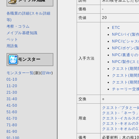
説明
木の枝を加工したも
価格
-
各職業の詳細(スキル詳細
売値
20
等)
考察・コラム
ETC
メイプル基礎知識
NPC/パイ(製作
ペット
NPC/ビシャス
用語集
NPC/ボゲン(
NPC/裏通り
入手方法
モンスター
NPC/製作(ス
クエスト(期間
モンスター一覧
(新)(
旧Ver
)
クエスト(期間
01-10
クエスト(期間
11-20
チャーリー交
21-30
31-40
交換
○
41-50
クエスト-‘ブタと一
51-60
クエスト-「ネーラ
用途
クエスト-イカルス
61-70
クエスト-キオルの
71-80
クエスト-キオルの1
81-90
備考
必要材料：木の枝10個
91-100