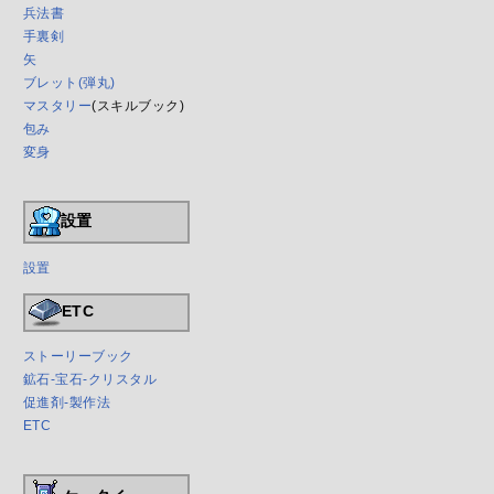
兵法書
手裏剣
矢
ブレット(弾丸)
マスタリー
(スキルブック)
包み
変身
設置
設置
ETC
ストーリーブック
鉱石-宝石-クリスタル
促進剤-製作法
ETC