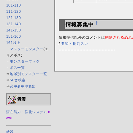
101-110
111-120
121-130
†
情報募集中
131-140
141-150
151-160
情報提供以外のコメントは
削除される恐れ
161以上
/
要望・批判スレ
・
マスターモンスター
(エ
--------------------------------------
リアボス)
・
モンスターブック
・
ボス一覧
⇒
地域別モンスター一覧
⇒
50音検索
⇒
必中命中率算出
装備
潜在能力・強化システム
n
ew!
武器