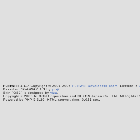
PukiWiki 1.4.7
Copyright © 2001-2006
PukiWiki Developers Team
. License is
Based on "PukiWiki" 1.3 by
yu-ji
.
Skin "GS2" is designed by
yiza
.
Copyright c 2005 NEXON Corporation and NEXON Japan Co., Ltd. All Rights R
Powered by PHP 5.3.29. HTML convert time: 0.021 sec.