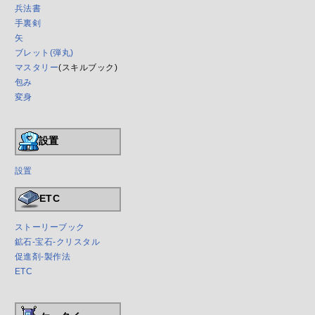
兵法書
手裏剣
矢
ブレット(弾丸)
マスタリー
(スキルブック)
包み
変身
設置
設置
ETC
ストーリーブック
鉱石-宝石-クリスタル
促進剤-製作法
ETC