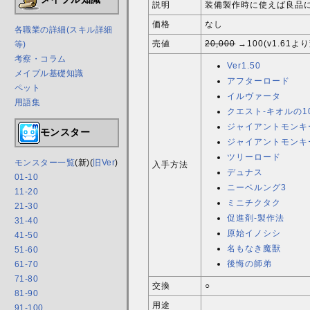
説明
装備製作時に使えば良品に
価格
なし
各職業の詳細(スキル詳細
売値
20,000
→100(v1.61よ
等)
考察・コラム
Ver1.50
メイプル基礎知識
アフターロード
ペット
イルヴァータ
用語集
クエスト-キオルの1
ジャイアントモンキ
モンスター
ジャイアントモンキ
ツリーロード
モンスター一覧
(新)(
旧Ver
)
入手方法
デュナス
01-10
ニーベルング3
11-20
ミニチクタク
21-30
促進剤-製作法
31-40
原始イノシシ
41-50
名もなき魔獣
51-60
後悔の師弟
61-70
71-80
交換
○
81-90
用途
91-100