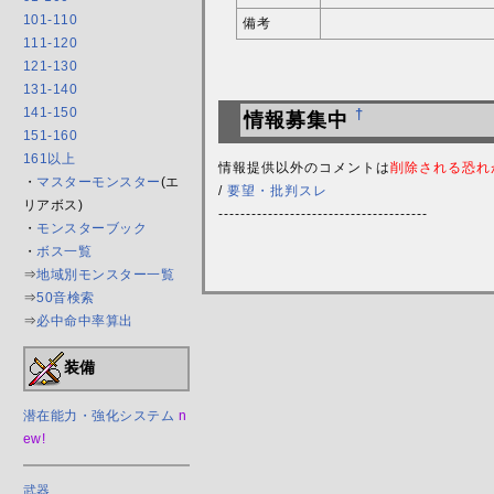
101-110
備考
111-120
121-130
131-140
141-150
†
情報募集中
151-160
161以上
情報提供以外のコメントは
削除される恐れ
・
マスターモンスター
(エ
/
要望・批判スレ
リアボス)
--------------------------------------
・
モンスターブック
・
ボス一覧
⇒
地域別モンスター一覧
⇒
50音検索
⇒
必中命中率算出
装備
潜在能力・強化システム
n
ew!
武器