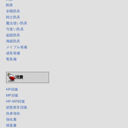
勲章
全職防具
戦士防具
魔法使い防具
弓使い防具
盗賊防具
海賊防具
メイプル装備
成長装備
竜装備
消費
HP回復
MP回復
HP-MP回復
状態異常回復
自身強化
強化書
帰還書