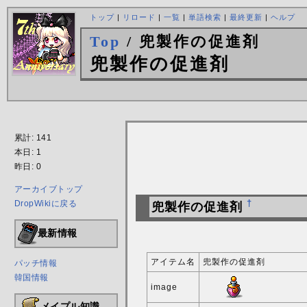
トップ
|
リロード
|
一覧
|
単語検索
|
最終更新
|
ヘルプ
Top
/ 兜製作の促進剤
兜製作の促進剤
累計: 141
本日: 1
昨日: 0
アーカイブトップ
DropWikiに戻る
†
兜製作の促進剤
最新情報
アイテム名
兜製作の促進剤
パッチ情報
韓国情報
image
メイプル知識