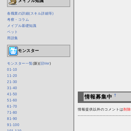
メイプル知識
各職業の詳細(スキル詳細等)
考察・コラム
メイプル基礎知識
ペット
用語集
モンスター
モンスター一覧
(新)(
旧Ver
)
01-10
11-20
21-30
31-40
41-50
†
情報募集中
51-60
61-70
情報提供以外のコメントは
削除
71-80
------------------------------------
81-90
91-100