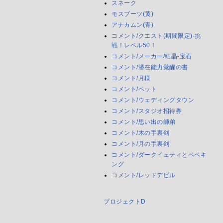
スネーク
モスブーツ(黄)
アナカムン(青)
コメント/クエスト(期間限定)-挑
戦！レベル50！
コメント/メーカー/結晶-宝石
コメント/潜在能力覚醒の書
コメント/月様
コメント/ペット
コメント/ウェディングタウン
コメント/スタジオ招待券
コメント/思い出の師弟
コメント/木の手裏剣
コメント/月の手裏剣
コメント/ダークイェティとペペキ
ング
コメント/レッドデビル
プロジェクトD