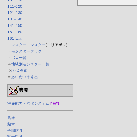
101-110
111-120
121-130
131-140
141-150
151-160
161以上
・
マスターモンスター
(エリアボス)
・
モンスターブック
・
ボス一覧
⇒
地域別モンスター一覧
⇒
50音検索
⇒
必中命中率算出
装備
潜在能力・強化システム
new!
武器
勲章
全職防具