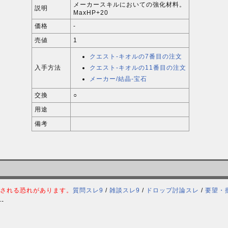
メーカースキルにおいての強化材料。
説明
MaxHP+20
価格
-
売値
1
クエスト-キオルの7番目の注文
入手方法
クエスト-キオルの11番目の注文
メーカー/結晶-宝石
交換
○
用途
備考
される恐れがあります。
質問スレ9
/
雑談スレ9
/
ドロップ討論スレ
/
要望・
--