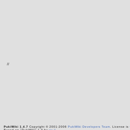
//
PukiWiki 1.4.7
Copyright © 2001-2006
PukiWiki Developers Team
. License is
Based on "PukiWiki" 1.3 by
yu-ji
.