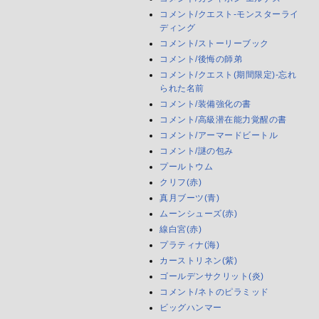
コメント/クエスト-モンスターライ
ディング
コメント/ストーリーブック
コメント/後悔の師弟
コメント/クエスト(期間限定)-忘れ
られた名前
コメント/装備強化の書
コメント/高級潜在能力覚醒の書
コメント/アーマードビートル
コメント/謎の包み
プールトウム
クリフ(赤)
真月ブーツ(青)
ムーンシューズ(赤)
線白宮(赤)
プラティナ(海)
カーストリネン(紫)
ゴールデンサクリット(炎)
コメント/ネトのピラミッド
ビッグハンマー