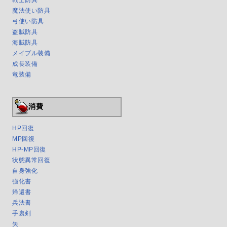
戦士防具
魔法使い防具
弓使い防具
盗賊防具
海賊防具
メイプル装備
成長装備
竜装備
消費
HP回復
MP回復
HP-MP回復
状態異常回復
自身強化
強化書
帰還書
兵法書
手裏剣
矢