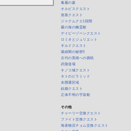
毒霧の森
オルビスクエスト
迷路クエスト
ジャクムクエ1段階
霧の海の幽霊船
デイビーゾーンクエスト
ロミオとジュリエット
ギルドクエスト
蔵経閣の秘密5
古代の英雄への挑戦
武陵道場
キノコ城クエスト
ネトのピラミッド
未開通区域
結婚クエスト
正体不明の宇宙船
その他
チャーリー交換クエスト
ファイト交換クエスト
海産物店チョム交換クエスト