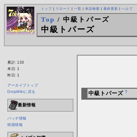
トップ
|
リロード
|
一覧
|
単語検索
|
最終更新
|
ヘルプ
Top
/ 中級トパーズ
中級トパーズ
累計: 133
本日: 1
昨日: 1
アーカイブトップ
DropWikiに戻る
†
中級トパーズ
最新情報
パッチ情報
韓国情報