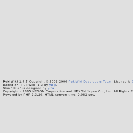
PukiWiki 1.4.7
Copyright © 2001-2006
PukiWiki Developers Team
. License is
Based on "PukiWiki" 1.3 by
yu-ji
.
Skin "GS2" is designed by
yiza
.
Copyright c 2005 NEXON Corporation and NEXON Japan Co., Ltd. All Rights R
Powered by PHP 5.3.29. HTML convert time: 0.082 sec.