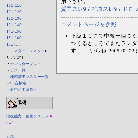
用下さい。
101-110
質問スレ9
/
雑談スレ9
/
ドロ
111-120
-----------------------------------
121-130
コメントページを参照
131-140
141-150
下級１０こで中級一個つく
151-160
つくるところでまだランダ
161以上
す。 -- いらね
2009-02-02 
・
マスターモンスター
(エ
リアボス)
・
モンスターブック
・
ボス一覧
⇒
地域別モンスター一覧
⇒
50音検索
⇒
必中命中率算出
装備
潜在能力・強化システム
n
ew!
武器