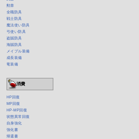
勲章
全職防具
戦士防具
魔法使い防具
弓使い防具
盗賊防具
海賊防具
メイプル装備
成長装備
竜装備
消費
HP回復
MP回復
HP-MP回復
状態異常回復
自身強化
強化書
帰還書