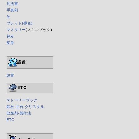
兵法書
手裏剣
矢
ブレット(弾丸)
マスタリー
(スキルブック)
包み
変身
設置
設置
ETC
ストーリーブック
鉱石-宝石-クリスタル
促進剤-製作法
ETC