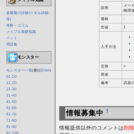
メー
説明
物理攻
各職業の詳細(スキル詳細
価格
-
等)
考察・コラム
売値
1
メイプル基礎知識
ペット
用語集
入手方法
モンスター
交換
○
モンスター一覧
(新)(
旧Ver
)
用途
01-10
備考
武器
11-20
21-30
31-40
41-50
51-60
†
情報募集中
61-70
71-80
情報提供以外のコメントは
削
81-90
91-100