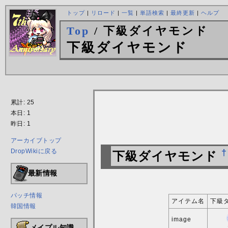
トップ
|
リロード
|
一覧
|
単語検索
|
最終更新
|
ヘルプ
Top
/ 下級ダイヤモンド
下級ダイヤモンド
累計: 25
本日: 1
昨日: 1
アーカイブトップ
DropWikiに戻る
†
下級ダイヤモンド
最新情報
パッチ情報
アイテム名
下級
韓国情報
image
メイプル知識