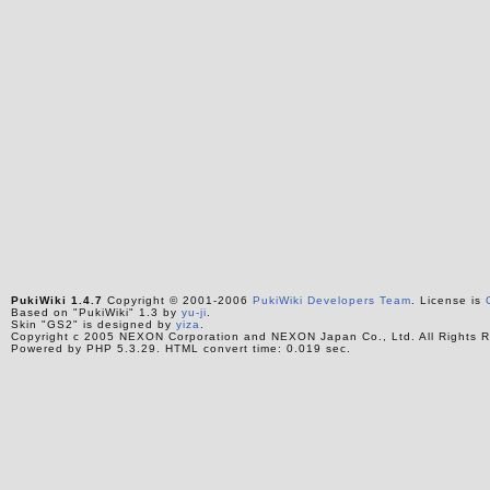
PukiWiki 1.4.7
Copyright © 2001-2006
PukiWiki Developers Team
. License is
Based on "PukiWiki" 1.3 by
yu-ji
.
Skin "GS2" is designed by
yiza
.
Copyright c 2005 NEXON Corporation and NEXON Japan Co., Ltd. All Rights R
Powered by PHP 5.3.29. HTML convert time: 0.019 sec.