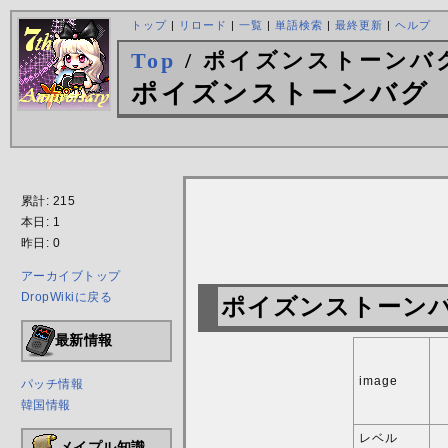
トップ
|
リロード
|
一覧
|
単語検索
|
最終更新
|
ヘルプ
Top
/ ポイズンストーンバ
ポイズンストーンバグ
累計: 215
本日: 1
昨日: 0
アーカイブトップ
DropWikiに戻る
ポイズンストーン
最新情報
image
パッチ情報
韓国情報
レベル
メイプル知識