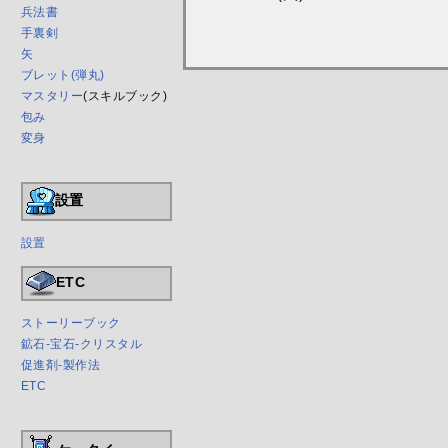
兵法書
手裏剣
矢
ブレット(弾丸)
マスタリー
(スキルブック)
包み
変身
設置
設置
ETC
ストーリーブック
鉱石-宝石-クリスタル
促進剤-製作法
ETC