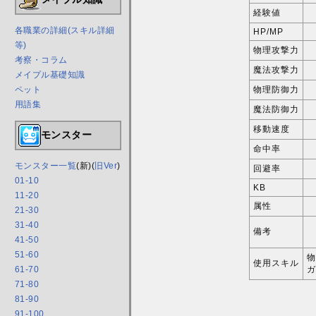
経験値
各職業の詳細(スキル詳細
HP/MP
等)
物理攻撃力
考察・コラム
魔法攻撃力
メイプル基礎知識
物理防御力
ペット
用語集
魔法防御力
移動速度
モンスター
命中率
モンスター一覧
(新)(
旧Ver
)
回避率
01-10
KB
11-20
属性
21-30
31-40
備考
41-50
51-60
物
使用スキル
ガ
61-70
71-80
81-90
91-100