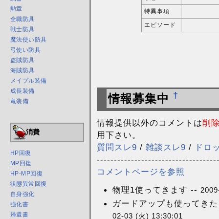
勲章
特異事項
全職防具
エピソード
戦士防具
魔法使い防具
弓使い防具
盗賊防具
海賊防具
メイプル装備
成長装備
†
情報募集中
竜装備
情報提供以外のコメントは
削
消費
用下さい。
質問スレ9
/
雑談スレ9
/
ドロ
HP回復
-----------------------------------
MP回復
コメントページを参照
HP-MP回復
状態異常回復
物理1使ってきます --
2009
自身強化
ガードアップも使ってきたと思
強化書
帰還書
02-03 (火) 13:30:01