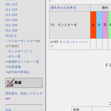
†
101-110
属性表の注意事項
属性
111-120
121-130
131-140
LV モンスター名
火
氷
雷
141-150
151-160
161以上
・
マスターモンスター
(エ
LV65
ポイズンストーンバ
グ
リアボス)
・
モンスターブック
・
ボス一覧
⇒
地域別モンスター一覧
ド
⇒
50音検索
⇒
必中命中率算出
装備
潜在能力・強化システム
n
ew!
形態
武器