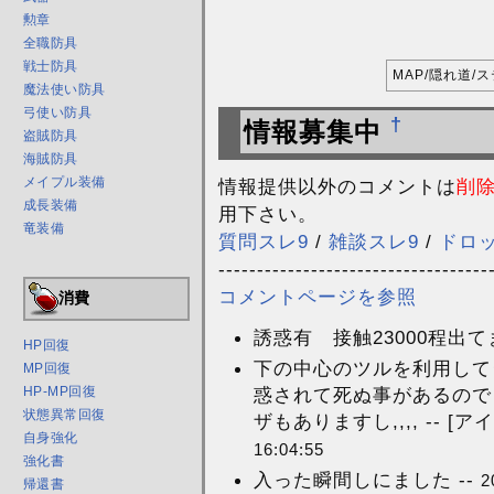
勲章
全職防具
戦士防具
MAP/隠れ道/
魔法使い防具
弓使い防具
†
情報募集中
盗賊防具
海賊防具
メイプル装備
情報提供以外のコメントは
削
成長装備
用下さい。
竜装備
質問スレ9
/
雑談スレ9
/
ドロ
-----------------------------------
コメントページを参照
消費
誘惑有 接触23000程出て
HP回復
下の中心のツルを利用して
MP回復
惑されて死ぬ事があるので
HP-MP回復
状態異常回復
ザもありますし,,,, -- 
自身強化
16:04:55
強化書
入った瞬間しにました --
2
帰還書