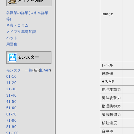
各職業の詳細(スキル詳細
image
等)
考察・コラム
メイプル基礎知識
ペット
用語集
モンスター
レベル
モンスター一覧
(新)(
旧Ver
)
経験値
01-10
HP/MP
11-20
21-30
物理攻撃力
31-40
魔法攻撃力
41-50
物理防御力
51-60
61-70
魔法防御力
71-80
移動速度
81-90
命中率
91-100