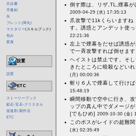
倒す際は、リザ,TL,煙幕が
兵法書
手裏剣
2009-04-29 (水) 17:35:13
矢
爪攻撃で11kくらいますね
ブレット(弾丸)
す。誘惑とアンデット使ってき
マスタリー
(スキルブック)
22:21:36
包み
変身
左上で煙幕をだせば誘惑が
で一斉攻撃すれば倒せます。
ヘイストは禁止です。そし
設置
きたところに暗殺などいれた
設置
(月) 00:00:36
斬り６人で煙幕して行けば倒
ETC
15:48:19
瞬間移動で空中に行き、攻
ストーリーブック
鉱石-宝石-クリスタル
ップの真ん中でダメージが
促進剤-製作法
[でもひめ]
2009-10-30 (金) 
ETC
このボスがレイドの超難関
(水) 02:35:49