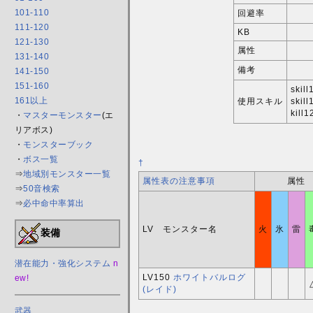
101-110
回避率
111-120
KB
121-130
属性
131-140
備考
141-150
151-160
ski
161以上
使用スキル
skil
kill
・
マスターモンスター
(エ
リアボス)
・
モンスターブック
・
ボス一覧
†
⇒
地域別モンスター一覧
属性表の注意事項
属性
⇒
50音検索
⇒
必中命中率算出
LV モンスター名
火
氷
雷
装備
潜在能力・強化システム
n
LV150
ホワイトバルログ
ew!
(レイド)
武器