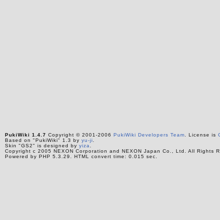
PukiWiki 1.4.7
Copyright © 2001-2006
PukiWiki Developers Team
. License is
Based on "PukiWiki" 1.3 by
yu-ji
.
Skin "GS2" is designed by
yiza
.
Copyright c 2005 NEXON Corporation and NEXON Japan Co., Ltd. All Rights R
Powered by PHP 5.3.29. HTML convert time: 0.015 sec.