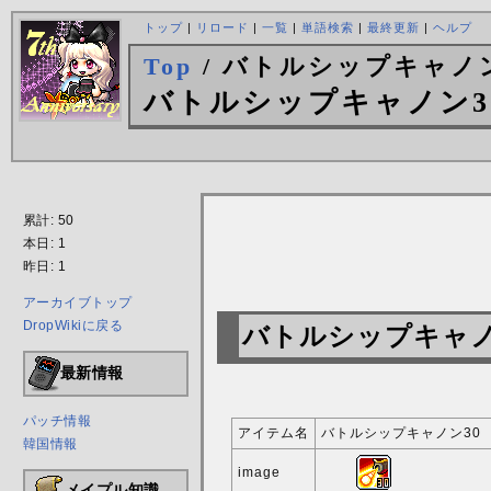
トップ
|
リロード
|
一覧
|
単語検索
|
最終更新
|
ヘルプ
Top
/ バトルシップキャノン
バトルシップキャノン3
累計: 50
本日: 1
昨日: 1
アーカイブトップ
DropWikiに戻る
バトルシップキャノ
最新情報
パッチ情報
アイテム名
バトルシップキャノン30
韓国情報
image
メイプル知識