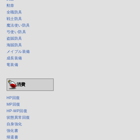
勲章
全職防具
戦士防具
魔法使い防具
弓使い防具
盗賊防具
海賊防具
メイプル装備
成長装備
竜装備
消費
HP回復
MP回復
HP-MP回復
状態異常回復
自身強化
強化書
帰還書