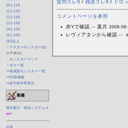
質問スレ9
/
雑談スレ9
/
ドロ
101-110
-----------------------------------
111-120
コメントページを参照
121-130
131-140
赤Yで確認 -- 葉月
2008-08-
141-150
レヴィアタンから確認 -- 
151-160
161以上
・
マスターモンスター
(エ
リアボス)
・
モンスターブック
・
ボス一覧
⇒
地域別モンスター一覧
⇒
50音検索
⇒
必中命中率算出
装備
潜在能力・強化システム
n
ew!
武器