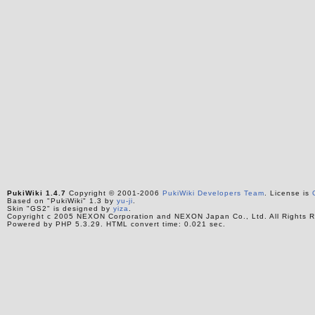
PukiWiki 1.4.7
Copyright © 2001-2006
PukiWiki Developers Team
. License is
Based on "PukiWiki" 1.3 by
yu-ji
.
Skin "GS2" is designed by
yiza
.
Copyright c 2005 NEXON Corporation and NEXON Japan Co., Ltd. All Rights R
Powered by PHP 5.3.29. HTML convert time: 0.021 sec.