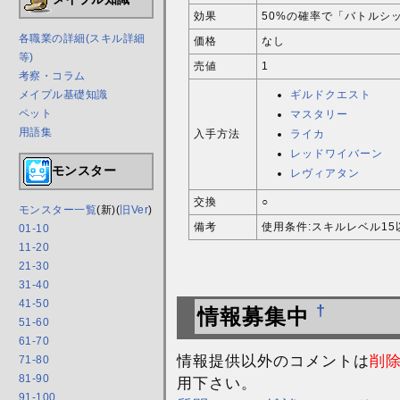
効果
50%の確率で「バトルシ
各職業の詳細(スキル詳細
価格
なし
等)
売値
1
考察・コラム
ギルドクエスト
メイプル基礎知識
ペット
マスタリー
用語集
入手方法
ライカ
レッドワイバーン
モンスター
レヴィアタン
交換
○
モンスター一覧
(新)(
旧Ver
)
備考
使用条件:スキルレベル15
01-10
11-20
21-30
31-40
41-50
†
情報募集中
51-60
61-70
情報提供以外のコメントは
削
71-80
81-90
用下さい。
91-100