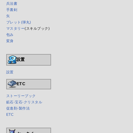
兵法書
手裏剣
矢
ブレット(弾丸)
マスタリー
(スキルブック)
包み
変身
設置
設置
ETC
ストーリーブック
鉱石-宝石-クリスタル
促進剤-製作法
ETC