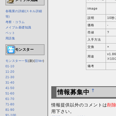
image
各職業の詳細(スキル詳細
等)
説明
10秒
考察・コラム
価格
-
メイプル基礎知識
売値
?
ペット
用語集
入手方法
交換
×
モンスター
v1.
用途
※10/
モンスター一覧
(新)(
旧Ver
)
備考
01-10
11-20
21-30
31-40
41-50
†
情報募集中
51-60
61-70
情報提供以外のコメントは
削
71-80
81-90
用下さい。
91-100