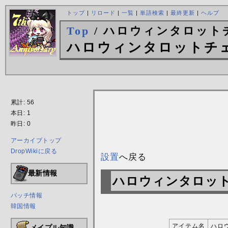
トップ
|
リロード
|
一覧
|
単語検索
|
最終更新
|
ヘルプ
Top
/ ハロウィンタロット
ハロウィンタロットチ
累計: 56
本日: 1
昨日: 0
アーカイブトップ
DropWikiに戻る
設置
へ戻る
最新情報
ハロウィンタロッ
パッチ情報
韓国情報
アイテム名
ハロ
メイプル知識