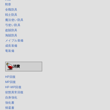
勲章
全職防具
戦士防具
魔法使い防具
弓使い防具
盗賊防具
海賊防具
メイプル装備
成長装備
竜装備
消費
HP回復
MP回復
HP-MP回復
状態異常回復
自身強化
強化書
帰還書