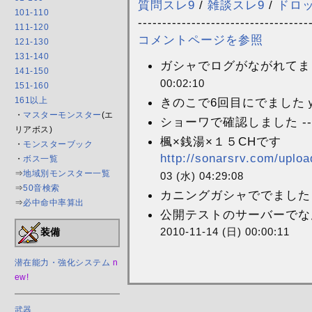
質問スレ9
/
雑談スレ9
/
ドロ
101-110
-----------------------------------
111-120
コメントページを参照
121-130
131-140
ガシャでログがながれてました
141-150
00:02:10
151-160
きのこで6回目にでましたｙ 
161以上
・
マスターモンスター
(エ
ショーワで確認しました --
リアボス)
楓×銭湯×１５CHです
・
モンスターブック
http://sonarsrv.com/uploa
・
ボス一覧
⇒
地域別モンスター一覧
03 (水) 04:29:08
⇒
50音検索
カニングガシャででました 
⇒
必中命中率算出
公開テストのサーバーでな
2010-11-14 (日) 00:00:11
装備
潜在能力・強化システム
n
ew!
武器