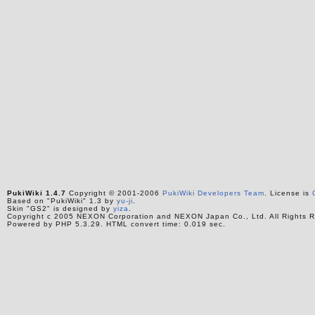
PukiWiki 1.4.7
Copyright © 2001-2006
PukiWiki Developers Team
. License is
Based on "PukiWiki" 1.3 by
yu-ji
.
Skin "GS2" is designed by
yiza
.
Copyright c 2005 NEXON Corporation and NEXON Japan Co., Ltd. All Rights R
Powered by PHP 5.3.29. HTML convert time: 0.019 sec.