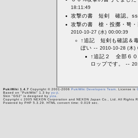
18:11:49
攻撃の書 短剣 確認。ss 
攻撃の書 槍・投擲・弩・両
2010-10-27 (水) 00:00:39
↑追記 短剣も確認＆毒
ぽい --
2010-10-28 (木) 
↑追記２ 全部６０
ロップです。 --
20
PukiWiki 1.4.7
Copyright © 2001-2006
PukiWiki Developers Team
. License is
Based on "PukiWiki" 1.3 by
yu-ji
.
Skin "GS2" is designed by
yiza
.
Copyright c 2005 NEXON Corporation and NEXON Japan Co., Ltd. All Rights R
Powered by PHP 5.3.29. HTML convert time: 0.019 sec.