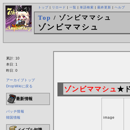
トップ
|
リロード
|
一覧
|
単語検索
|
最終更新
|
ヘルプ
Top
/ ゾンビママシュ
ゾンビママシュ
累計: 10
本日: 1
昨日: 0
アーカイブトップ
DropWikiに戻る
ゾンビママシュ
★ド
最新情報
パッチ情報
image
韓国情報
メイプル知識