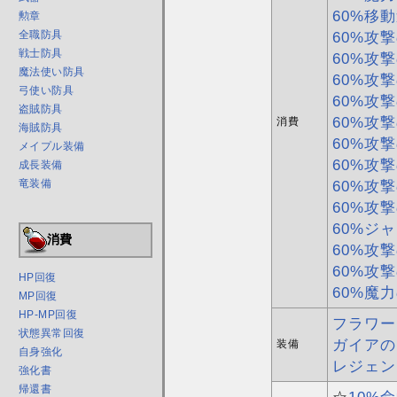
60%移
勲章
60%攻撃
全職防具
戦士防具
60%攻
魔法使い防具
60%攻撃
弓使い防具
60%攻
盗賊防具
60%攻撃
消費
海賊防具
60%攻撃
メイプル装備
60%攻
成長装備
60%攻
竜装備
60%攻
60%ジ
消費
60%攻撃
60%攻
HP回復
60%魔力
MP回復
HP-MP回復
フラワー
状態異常回復
ガイアの
装備
自身強化
レジェン
強化書
帰還書
☆
10%