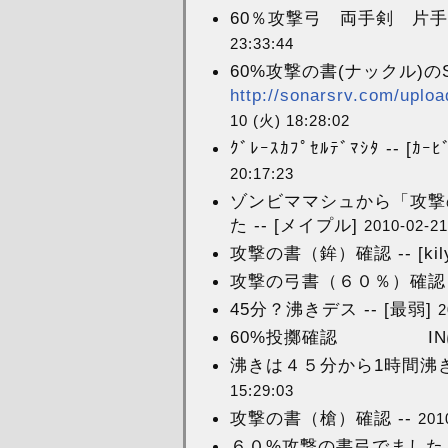
60％攻撃弓 両手剣 片手
23:33:44
60%攻撃の書(ナックル)の
http://sonarsrv.com/uplo
10 (火) 18:28:02
ｸﾞﾚｰｽｶﾌﾟｾﾙﾃﾞﾏｼﾀ -- [ｶｰ
20:17:23
ゾンビママシュから「攻撃
た -- [メイプル]
2010-02-21
攻撃の書（鉾）確認 -- [kily
攻撃の弓書（６０％）確認 -
45分？沸きデス -- [最弱]
2
60%投擲確認 INぽ
沸きは４５分から1時間沸きで
15:29:03
攻撃の書（槍）確認 --
201
６０%攻撃の書弓でました -