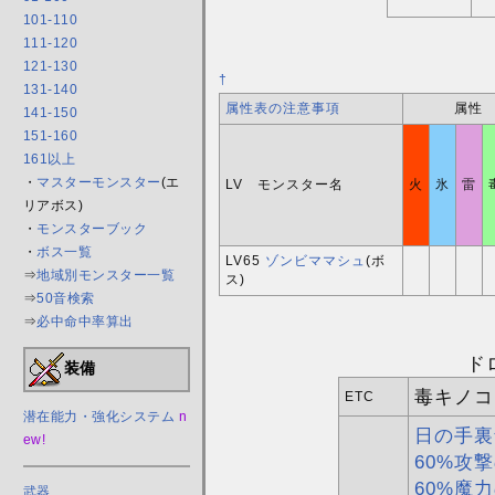
101-110
111-120
121-130
†
131-140
属性表の注意事項
属性
141-150
151-160
161以上
・
マスターモンスター
(エ
LV モンスター名
火
氷
雷
リアボス)
・
モンスターブック
・
ボス一覧
LV65
ゾンビママシュ
(ボ
⇒
地域別モンスター一覧
ス)
⇒
50音検索
⇒
必中命中率算出
ド
装備
毒キノコ
ETC
潜在能力・強化システム
n
日の手裏
ew!
60%攻撃
60%魔力
武器