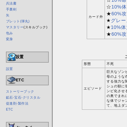
兵法書
☆
10%
手裏剣
★
60%
矢
カード外
★
グレー
ブレット(弾丸)
★
10%
マスタリー
(スキルブック)
★
60%
包み
変身
設置
形態
不死
設置
巨大なゾン
母のような
ETC
する強力な
シュの額に
エピソード
ンビ化させ
ストーリーブック
の奥でまれ
鉱石-宝石-クリスタル
な体でジャ
促進剤-製作法
て、地上ダ
ETC