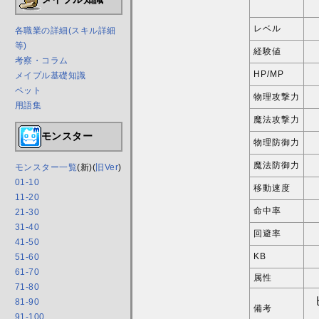
レベル
各職業の詳細(スキル詳細
等)
経験値
考察・コラム
HP/MP
メイプル基礎知識
ペット
物理攻撃力
用語集
魔法攻撃力
モンスター
物理防御力
魔法防御力
モンスター一覧
(新)(
旧Ver
)
01-10
移動速度
11-20
命中率
21-30
31-40
回避率
41-50
KB
51-60
61-70
属性
71-80
81-90
備考
91-100